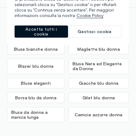
selezionarli clicca su "Gestisci cookie" o per rifiutarli
clicca su "Continua senza accettare". Per maggiori
informazioni consulta la nostra
Cookie Policy
Scopri altre nostre categorie
Accetta tutti i
Gestisci cookie
cookie
Bluse bianche donna
Magliette blu donna
Bluse Nera ed Elegante
Blazer blu donna
da Donna
Bluse eleganti
Giacche blu donna
Borsa blu da donna
Gilet blu donna
Blusa da donna a
Camicie azzurre donna
manica lunga