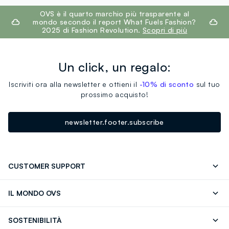
footer.ariatitle
OVS è il quarto marchio più trasparente al
mondo secondo il report What Fuels Fashion?
2025 di Fashion Revolution.
Scopri di più
Un click, un regalo:
Iscriviti ora alla newsletter e ottieni il
-10% di sconto
sul tuo
prossimo acquisto!
newsletter.footer.subscribe
CUSTOMER SUPPORT
Segui il tuo ordine
Contattaci: 0418520342 (lun-ven 9-
IL MONDO OVS
17)
OVS ❤️ friends
Stampa
FAQ
Store locator
SOSTENIBILITÀ