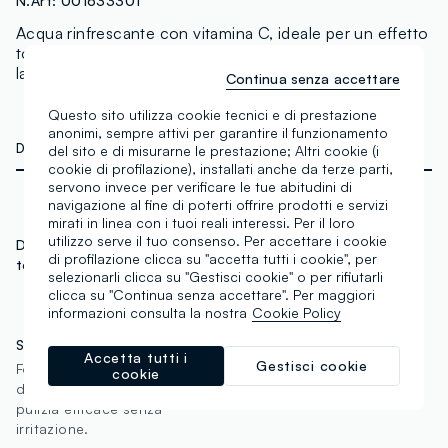
N.Art:
001633301
Acqua rinfrescante con vitamina C, ideale per un effetto
tonificante e rigenerante. Prodotta in Italia, perfetta per
la routine di bellezza quotidiana.
Continua senza accettare
Questo sito utilizza cookie tecnici e di prestazione
anonimi, sempre attivi per garantire il funzionamento
DETTAGLI TECNICI
del sito e di misurarne le prestazione; Altri cookie (i
cookie di profilazione), installati anche da terze parti,
servono invece per verificare le tue abitudini di
navigazione al fine di poterti offrire prodotti e servizi
Senza EDTA
mirati in linea con i tuoi reali interessi. Per il loro
Evitando l'uso di un
utilizzo serve il tuo consenso. Per accettare i cookie
Dermatologicamente
ingrediente sintetico non
di profilazione clicca su "accetta tutti i cookie", per
testato
biodegradabile, il prodotto
selezionarli clicca su "Gestisci cookie" o per rifiutarli
risulta adatto anche a chi
clicca su "Continua senza accettare". Per maggiori
ha la pelle sensibile.
informazioni consulta la nostra
Cookie Policy
Senza SLES
Accetta tutti i
Gestisci cookie
Formula con tensioattivi più
cookie
Senza parabeni
delicati per fornire una
pulizia efficace senza
irritazione.