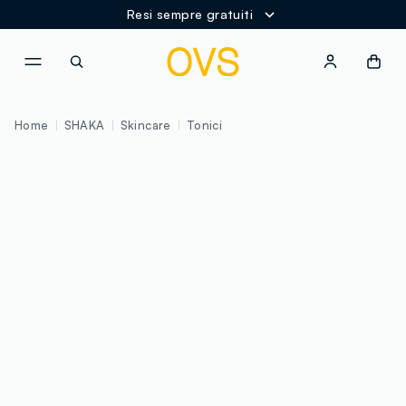
Resi sempre gratuiti
NAVIGATION.ARIA.GOTOMAINCONTENT
NAVIGATION.ARIA.GOTOFOOT
Home
SHAKA
Skincare
Tonici