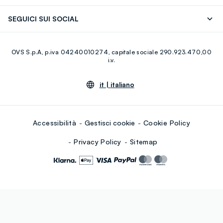
Careers
Franchising
Scopri il nostro percorso
Cotone Italiano
SEGUICI SUI SOCIAL
Giftcard
Eco Valore
Raccolta abiti usati
Facebook
Instagram
RE-UP
OVS S.p.A, p.iva 04240010274, capitale sociale 290.923.470,00
Youtube
Linkedin
i.v.
it |
italiano
Accessibilità
Gestisci cookie
Cookie Policy
Privacy Policy
Sitemap