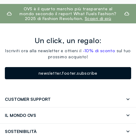
footer.ariatitle
OVS è il quarto marchio più trasparente al
mondo secondo il report What Fuels Fashion?
2025 di Fashion Revolution.
Scopri di più
Un click, un regalo:
Iscriviti ora alla newsletter e ottieni il
-10% di sconto
sul tuo
prossimo acquisto!
newsletter.footer.subscribe
CUSTOMER SUPPORT
Segui il tuo ordine
Contattaci: 0418520342 (lun-ven 9-
IL MONDO OVS
17)
OVS ❤️ friends
Stampa
FAQ
Store locator
SOSTENIBILITÀ