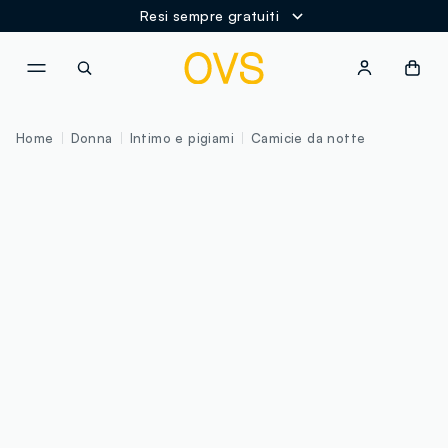
Resi sempre gratuiti
NAVIGATION.ARIA.GOTOMAINCONTENT
NAVIGATION.ARIA.GOTOFOOT
Home
Donna
Intimo e pigiami
Camicie da notte