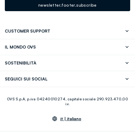
newsletter.footer.subscribe
CUSTOMER SUPPORT
Segui il tuo ordine
Contattaci: 0418520342 (lun-ven 9-
IL MONDO OVS
17)
OVS ❤️ friends
Stampa
FAQ
Store locator
SOSTENIBILITÀ
Careers
Franchising
Scopri il nostro percorso
Cotone Italiano
SEGUICI SUI SOCIAL
Giftcard
Eco Valore
Raccolta abiti usati
Facebook
Instagram
RE-UP
OVS S.p.A, p.iva 04240010274, capitale sociale 290.923.470,00
Youtube
Linkedin
i.v.
it |
italiano