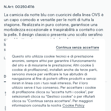
N.Art:
002504116
La camicia da notte blu con cuoricini della linea OVS è
un capo comodo e versatile per le notti di tutta la
stagione. Realizzata in puro cotone, garantisce una
morbidezza eccezionale e traspirabilità a contatto con
la pelle. Il design classico presenta uno scollo serafino
con abbottonatura e maniche lunghe, assicurando un
look tradizionale e confortevole. Perfetta per chi cerca
Continua senza accettare
semplicità senza rinunciare allo stile.
Questo sito utilizza cookie tecnici e di prestazione
La modella è alta 178 cm ed indossa una S
anonimi, sempre attivi per garantire il funzionamento
del sito e di misurarne le prestazione; Altri cookie (i
cookie di profilazione), installati anche da terze parti,
servono invece per verificare le tue abitudini di
DETTAGLI TECNICI
MATERIALI E FILIERA
navigazione al fine di poterti offrire prodotti e servizi
mirati in linea con i tuoi reali interessi. Per il loro
utilizzo serve il tuo consenso. Per accettare i cookie
Materiale
di profilazione clicca su "accetta tutti i cookie", per
Caldo cotone
selezionarli clicca su "Gestisci cookie" o per rifiutarli
Cotone
clicca su "Continua senza accettare". Per maggiori
informazioni consulta la nostra
Cookie Policy
Tessuto
Collo serafino