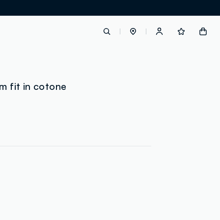
label.account.login
m fit in cotone
button.loginandregister
button.order.tracking
loyalty.euro.points
loyalty.guest.message