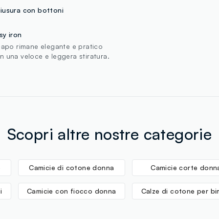
SMK INTERN
iusura con bottoni
MADE IN MY
sy iron
 capo rimane elegante e pratico
n una veloce e leggera stiratura.
Scopri altre nostre categorie
o
Camicie di cotone donna
Camicie corte donn
i
Camicie con fiocco donna
Calze di cotone per b