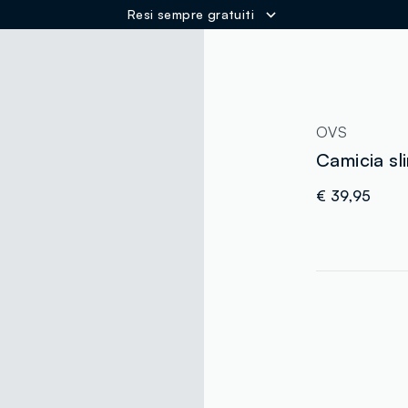
Resi sempre gratuiti
ER
OVS
Camicia sli
€ 39,95
label.color
:
single.size