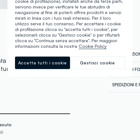
cookie di profilazione), installati anche da terze parti,
servono invece per verificare le tue abitudini di
navigazione al fine di poterti offrire prodotti e servizi
mirati in linea con i tuoi reali interessi. Per il loro
utilizzo serve il tuo consenso. Per accettare i cookie
di profilazione clicca su "accetta tutti i cookie", per
selezionarli clicca su "Gestisci cookie" o per rifiutarli
clicca su "Continua senza accettare". Per maggiori
informazioni consulta la nostra
Cookie Policy
COMPOSIZION
ta unita. Colletto alla
Accetta tutti i cookie
Gestisci cookie
iture pinces. Bottone ai
CATENA DI F
Composizion
Sicurezza
SPEDIZIONI E 
Il 100% dei n
chimico-fisici
Spedizione in
abbiamo defi
Temperatura
€60. Restitui
talvolta anche
corriere che 
dalla normati
tuoi prodotti
Clicca qui pe
ssuto
ll
Fornitore di 