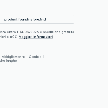
loyalty.guest.discoverpagelink
product.foundinstore.find
sta entro il 14/08/2026 e spedizione gratuita
riori a 60€.
Maggiori informazioni
Abbigliamento
Camicie
che lunghe