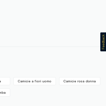
ATIONAL CO.LTD
ANMAR
a
Camicie a fiori uomo
Camicie rosa donna
imba