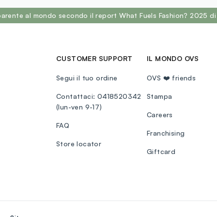
sparente al mondo secondo il report What Fuels Fashion? 2025 di
CUSTOMER SUPPORT
IL MONDO OVS
Segui il tuo ordine
OVS ❤️ friends
Contattaci: 0418520342
Stampa
(lun-ven 9-17)
Careers
FAQ
Franchising
Store locator
Giftcard