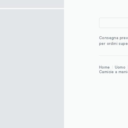
Consegna previ
per ordini supe
Home
Uomo
Camicie a mani