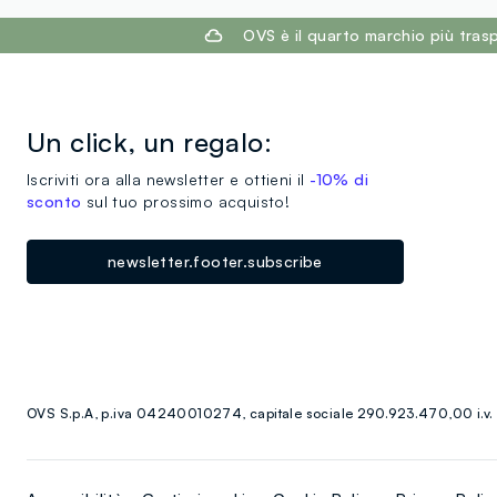
footer.ariatitle
OVS è il quarto marchio più tra
Un click, un regalo:
Iscriviti ora alla newsletter e ottieni il
-10% di
sconto
sul tuo prossimo acquisto!
newsletter.footer.subscribe
OVS S.p.A, p.iva 04240010274, capitale sociale 290.923.470,00 i.v.