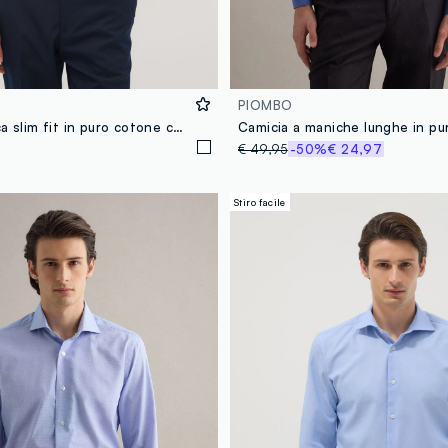
PIOMBO
Camicia bianca slim fit in puro cotone con collo francese
€ 49,95
-50%
€ 24,97
Stiro facile