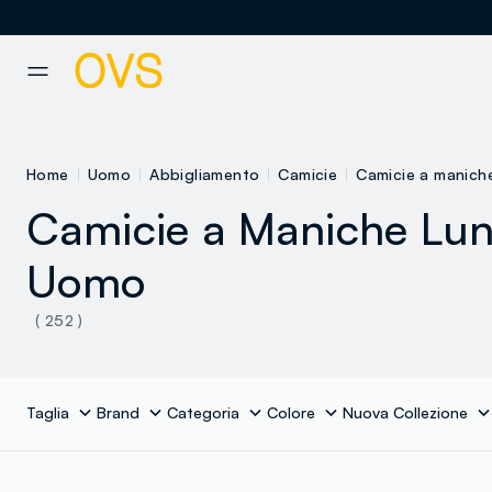
NAVIGATION.ARIA.GOTOMAINCONTENT
NAVIGATION.ARIA.GOTOFOOT
Home
Uomo
Abbigliamento
Camicie
Camicie a manich
Camicie a Maniche Lu
Uomo
( 252 )
Taglia
Brand
Categoria
Colore
Nuova Collezione