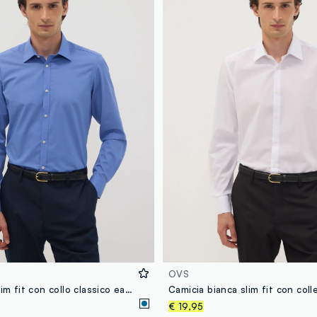
OVS
Camicia blu slim fit con collo classico easy iron
€ 19,95