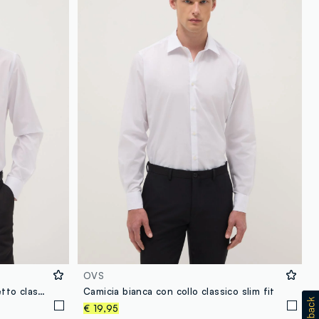
OVS
Camicia bianca slim fit con colletto classico easy iron
Camicia bianca con collo classico slim fit
€ 19,95