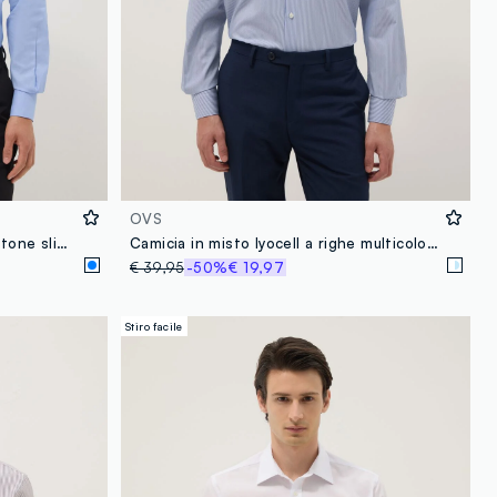
OVS
Camicia azzurra slim in misto cotone slim fit
Camicia in misto lyocell a righe multicolor regular fit
€ 39,95
-50%
€ 19,97
Stiro facile