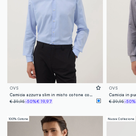
OVS
OVS
Camicia azzurra slim in misto cotone con collo francese
€ 39,95
-50%
€ 19,97
€ 39,95
-50%
100% Cotone
Nuova Collezione