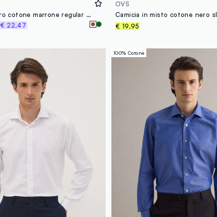
OVS
Camicia in puro cotone marrone regular fit
%
€ 22,47
€ 19,95
100% Cotone