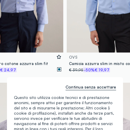
OVS
ro cotone azzurra slim fit
%
€ 24,97
€ 39,95
-50%
€ 19,97
Stiro facile
Continua senza accettare
Questo sito utilizza cookie tecnici e di prestazione
anonimi, sempre attivi per garantire il funzionamento
del sito e di misurarne le prestazione; Altri cookie (i
cookie di profilazione), installati anche da terze parti,
servono invece per verificare le tue abitudini di
navigazione al fine di poterti offrire prodotti e servizi
mirati in linea con i tuoi reali interessi. Per il loro