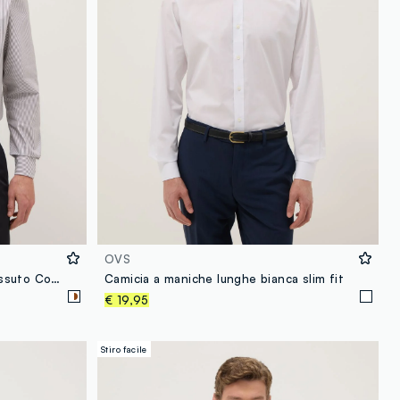
OVS
Camicia a righe regular fit in tessuto Coolmax®
Camicia a maniche lunghe bianca slim fit
€ 19,95
Stiro facile