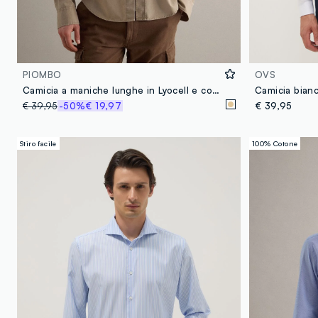
PIOMBO
OVS
Camicia a maniche lunghe in Lyocell e cotone beige oversize fit
€ 39,95
-50%
€ 19,97
€ 39,95
Stiro facile
100% Cotone