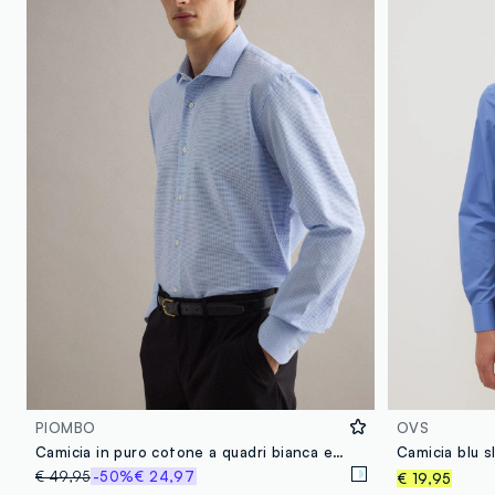
PIOMBO
OVS
Camicia in puro cotone a quadri bianca e azzurra regular fit easy iron
€ 49,95
-50%
€ 24,97
€ 19,95