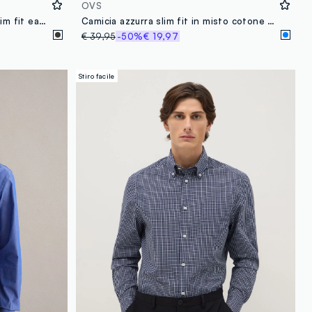
OVS
Camicia in misto cotone nero slim fit easy iron
Camicia azzurra slim fit in misto cotone a righe sottili
€ 39,95
-50%
€ 19,97
Stiro facile