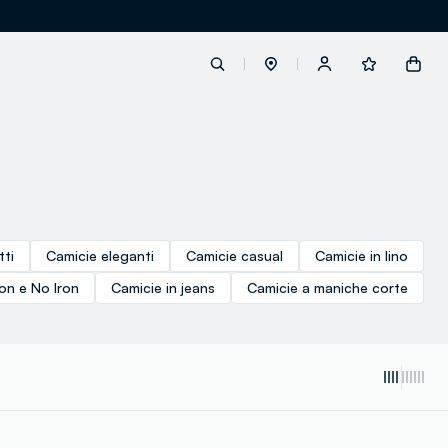
label.account.login
button.loginandregister
tti
Camicie eleganti
Camicie casual
Camicie in lino
button.order.tracking
on e No Iron
Camicie in jeans
Camicie a maniche corte
loyalty.euro.points
loyalty.guest.message