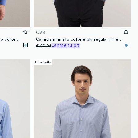
OVS
Camicia a maniche lunghe in puro cotone blu regular fit
Camicia in misto cotone blu regular fit easy iron
€ 29,95
-50%
€ 14,97
Stiro facile