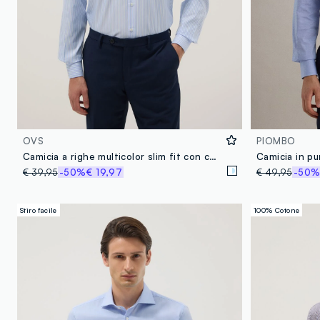
OVS
PIOMBO
Camicia a righe multicolor slim fit con collo alla francese
Camicia in pu
€ 39,95
-50%
€ 19,97
€ 49,95
-50
Stiro facile
100% Cotone