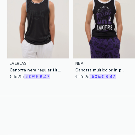
EVERLAST
NBA
Canotta nera regular fit con profili a contrasto per ragazzo over fit
Canotta multicolor in puro cotone da ragazzo relaxed fit Lakers
€ 16,95
-50%
€ 8,47
€ 16,95
-50%
€ 8,47