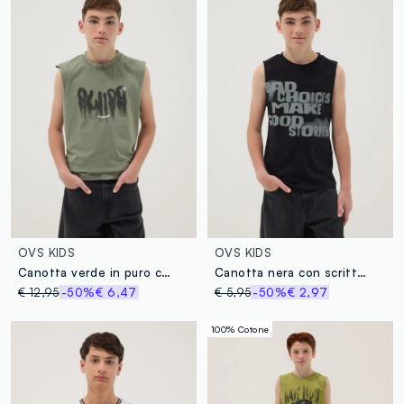
OVS KIDS
OVS KIDS
Canotta verde in puro cotone
Canotta nera con scritta in puro cotone over fit
€ 12,95
-50%
€ 6,47
€ 5,95
-50%
€ 2,97
100% Cotone