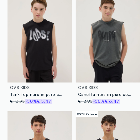
OVS KIDS
OVS KIDS
Tank top nero in puro cotone per ragazzo over fit
Canotta nera in puro cotone oversize
€ 10,95
-50%
€ 5,47
€ 12,95
-50%
€ 6,47
100% Cotone