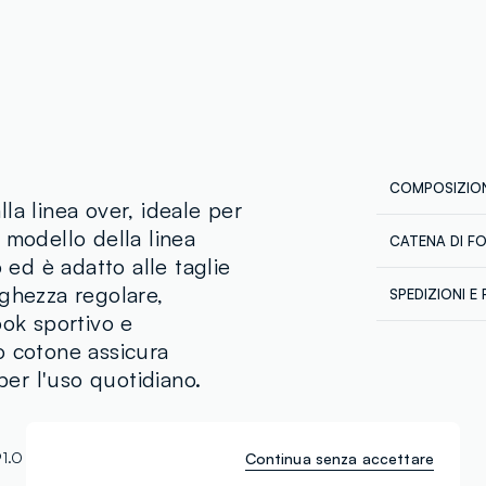
COMPOSIZION
la linea over, ideale per
 modello della linea
CATENA DI F
Composizion
ed è adatto alle taglie
Fornitore di 
nghezza regolare,
SPEDIZIONI E 
TEX TOWN L
ook sportivo e
Spedizione in
MADE IN BA
Temperatura
o cotone assicura
€60. Restitui
corriere che 
 per l'uso quotidiano.
tuoi prodotti
Continua senza accettare
1.O