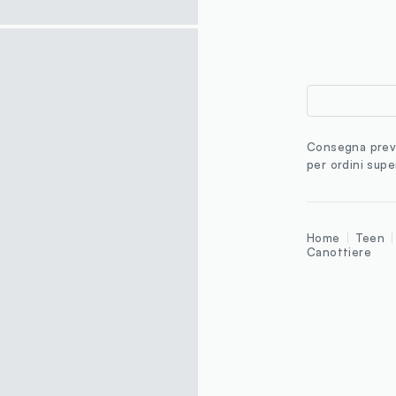
Consegna previ
per ordini supe
Home
Teen
Canottiere