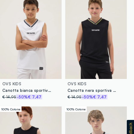
OVS KIDS
OVS KIDS
Canotta bianca sportiva da ragazzo relaxed fit con scollo a V
Canotta nera sportiva da ragazzo relaxed fit con scollo a V
€ 14,95
-50%
€ 7,47
€ 14,95
-50%
€ 7,47
100% Cotone
100% Cotone