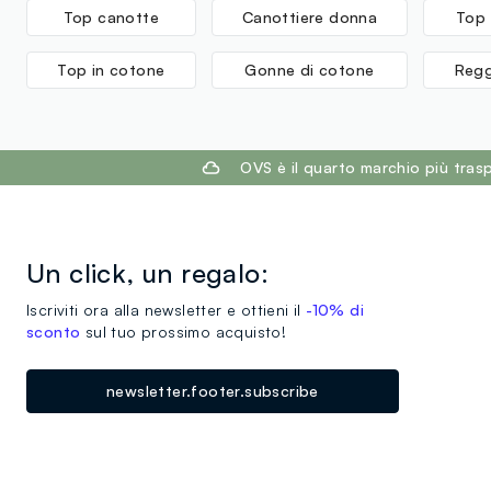
Top canotte
Canottiere donna
Top 
Top in cotone
Gonne di cotone
Regg
footer.ariatitle
OVS è il quarto marchio più tra
Un click, un regalo:
Iscriviti ora alla newsletter e ottieni il
-10% di
sconto
sul tuo prossimo acquisto!
newsletter.footer.subscribe