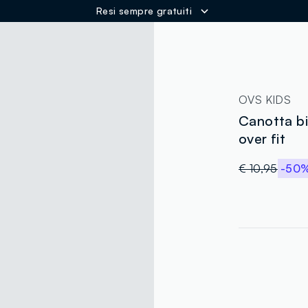
Resi sempre gratuiti
ER
OVS KIDS
Canotta bi
over fit
€ 10,95
-50
label.color
:
single.size