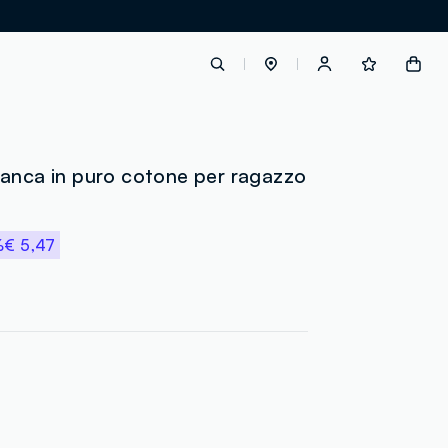
label.account.login
anca in puro cotone per ragazzo
button.loginandregister
%
€ 5,47
button.order.tracking
loyalty.euro.points
loyalty.guest.message