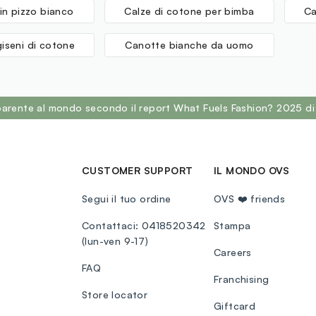
in pizzo bianco
Calze di cotone per bimba
Ca
iseni di cotone
Canotte bianche da uomo
sparente al mondo secondo il report What Fuels Fashion? 2025 di
CUSTOMER SUPPORT
IL MONDO OVS
Segui il tuo ordine
OVS ❤️ friends
Contattaci: 0418520342
Stampa
(lun-ven 9-17)
Careers
FAQ
Franchising
Store locator
Giftcard