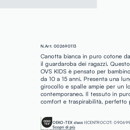
N.Art:
002690113
Canotta bianca in puro cotone dal
il guardaroba dei ragazzi. Questo
OVS KIDS è pensato per bambino 
da 10 a 15 anni. Presenta una lu
girocollo e spalle ampie per un l
contemporaneo. Il tessuto in pur
comfort e traspirabilità, perfetto
OEKO-TEX class I
CENTROCOT:
090699
Scopri di più