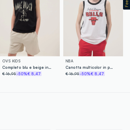
OVS KIDS
NBA
Completo blu e beige in puro cotone con canotta e shorts
Canotta multicolor in puro cotone da ragazzo relaxed fit Chicago Bulls
€ 16,95
-50%
€ 8,47
€ 16,95
-50%
€ 8,47