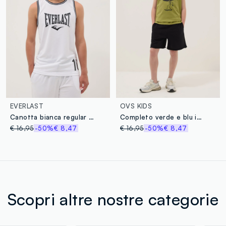
EVERLAST
OVS KIDS
Canotta bianca regular fit con profili a contrasto per ragazzo over fit
Completo verde e blu in puro cotone con canotta e shorts
€ 16,95
-50%
€ 8,47
€ 16,95
-50%
€ 8,47
Scopri altre nostre categorie