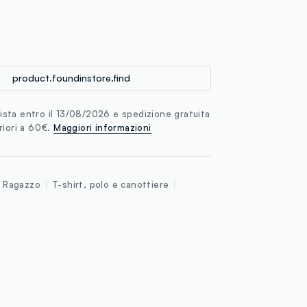
loyalty.guest.discoverpagelink
product.foundinstore.find
sta entro il 13/08/2026 e spedizione gratuita
riori a 60€.
Maggiori informazioni
Ragazzo
T-shirt, polo e canottiere