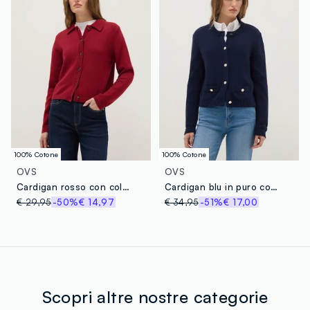
100% Cotone
100% Cotone
OVS
OVS
Cardigan rosso con collo polo in puro cotone regular fit
Cardigan blu in puro cotone regular fit con bottoni
€ 29,95
-50%
€ 14,97
€ 34,95
-51%
€ 17,00
Scopri altre nostre categorie