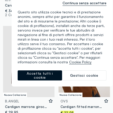
Continua senza accettare
Cardigan marrone in puro cotone a maglia con girocollo
Cardigan beige in puro cotone con bottoni regular fit
€ 34,95
€ 29,95
Questo sito utilizza cookie tecnici e di prestazione
2 Colori
3 Colori
anonimi, sempre attivi per garantire il funzionamento
del sito e di misurarne le prestazione; Altri cookie (i
cookie di profilazione), installati anche da terze parti,
servono invece per verificare le tue abitudini di
navigazione al fine di poterti offrire prodotti e servizi
mirati in linea con i tuoi reali interessi. Per il loro
utilizzo serve il tuo consenso. Per accettare i cookie
di profilazione clicca su "accetta tutti i cookie", per
selezionarli clicca su "Gestisci cookie" o per rifiutarli
clicca su "Continua senza accettare". Per maggiori
informazioni consulta la nostra
Cookie Policy
Accetta tutti i
Gestisci cookie
cookie
Nuova Collezione
Nuova Collezione
B.ANGEL
OVS
Cardigan marrone girocollo in misto lyocell e lana over fit
Cardigan fitted marrone a coste in misto viscosa con colletto polo
€ 29,95
€ 22,95