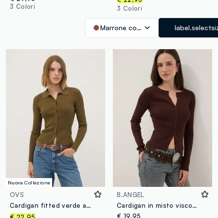
3 Colori
3 Colori
Marrone cognac
label.selectsi
Nuova Collezione
OVS
B.ANGEL
Cardigan fitted verde a coste in misto viscosa con colletto polo
Cardigan in misto viscosa marrone vestibilità fitted
€ 19,95
€ 22,95