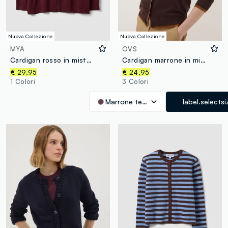
Nuova Collezione
Nuova Collezione
MYA
OVS
Cardigan rosso in misto viscosa con bottoni regular fit
Cardigan marrone in misto viscosa a maniche lunghe
€ 29,95
€ 24,95
1 Colori
3 Colori
Marrone testa di moro
label.selectsi