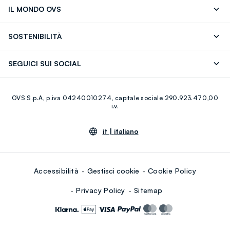
Segui il tuo ordine
Contattaci: 0418520342 (lun-ven 9-
IL MONDO OVS
17)
OVS ❤️ friends
Stampa
FAQ
Store locator
SOSTENIBILITÀ
Careers
Franchising
Scopri il nostro percorso
Cotone Italiano
SEGUICI SUI SOCIAL
Giftcard
Eco Valore
Raccolta abiti usati
Facebook
Instagram
RE-UP
OVS S.p.A, p.iva 04240010274, capitale sociale 290.923.470,00
Youtube
Linkedin
i.v.
it |
italiano
Accessibilità
Gestisci cookie
Cookie Policy
Privacy Policy
Sitemap