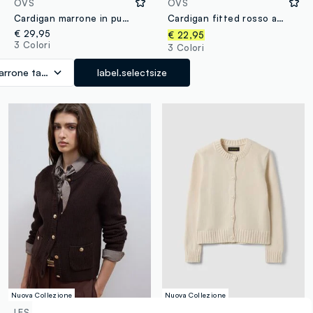
OVS
OVS
Cardigan marrone in puro cotone con girocollo e bottoni regular fit
Cardigan fitted rosso a coste in misto viscosa con colletto polo
€ 29,95
€ 22,95
3 Colori
3 Colori
arrone tabacco
label.selectsize
Nuova Collezione
Nuova Collezione
LES COPAINS
PIOMBO