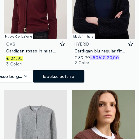
Nuova Collezione
Made in Italy
OVS
HYBRID
Cardigan rosso in misto viscosa a maglia rasata
Cardigan blu regular fit a maglia intrecciata
€ 39,99
-50%
€ 20,00
€ 24,95
2 Colori
3 Colori
osso burgundy
label.selectsize