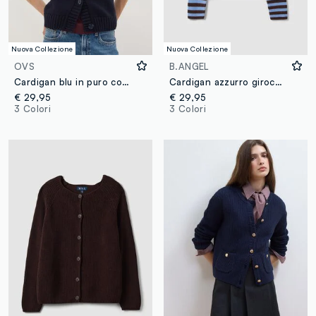
Nuova Collezione
Nuova Collezione
OVS
B.ANGEL
Cardigan blu in puro cotone con girocollo e bottoni regular fit
Cardigan azzurro girocollo in misto lyocell e lana a righe over fit
€ 29,95
€ 29,95
3 Colori
3 Colori