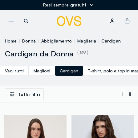
Resi sempre gratuiti
NAVIGATION.ARIA.GOTOMAINCONTENT
NAVIGATION.ARIA.GOTOFOOT
Home
Donna
Abbigliamento
Maglieria
Cardigan
Cardigan da Donna
( 89 )
Vedi tutti
Maglioni
Cardigan
T-shirt, polo e top in ma
Tutti i filtri