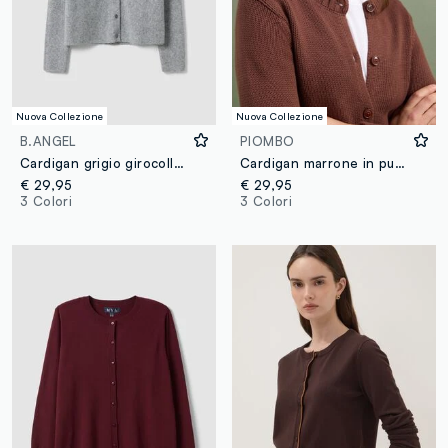
Nuova Collezione
Nuova Collezione
B.ANGEL
PIOMBO
Cardigan grigio girocollo in misto lyocell e lana over fit
Cardigan marrone in puro cotone con bottoni regular fit
€ 29,95
€ 29,95
3 Colori
3 Colori