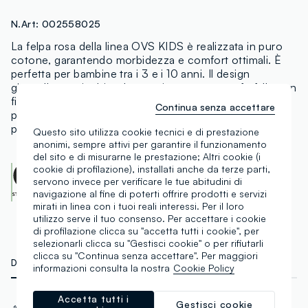
N.Art:
002558025
La felpa rosa della linea OVS KIDS è realizzata in puro
cotone, garantendo morbidezza e comfort ottimali. È
perfetta per bambine tra i 3 e i 10 anni. Il design
girocollo è arricchito da una vivace stampa a farfalla con
fiori, che aggiunge un tocco di allegria al capo. Ideale
Continua senza accettare
per creare outfit casual e pratici nella stagione
primaverile ed estiva.
Questo sito utilizza cookie tecnici e di prestazione
anonimi, sempre attivi per garantire il funzionamento
del sito e di misurarne le prestazione; Altri cookie (i
cookie di profilazione), installati anche da terze parti,
OEKO-TEX class I
servono invece per verificare le tue abitudini di
CENTROCOT:
0906991.O
Scopri di più
navigazione al fine di poterti offrire prodotti e servizi
mirati in linea con i tuoi reali interessi. Per il loro
utilizzo serve il tuo consenso. Per accettare i cookie
di profilazione clicca su "accetta tutti i cookie", per
selezionarli clicca su "Gestisci cookie" o per rifiutarli
clicca su "Continua senza accettare". Per maggiori
DETTAGLI TECNICI
MATERIALI E FILIERA
informazioni consulta la nostra
Cookie Policy
Accetta tutti i
Materiale
Tessuto
Gestisci cookie