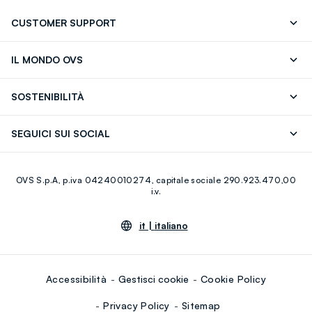
CUSTOMER SUPPORT
Segui il tuo ordine
Contattaci: 0418520342 (lun-ven 9-
IL MONDO OVS
17)
OVS ❤️ friends
Stampa
FAQ
Store locator
SOSTENIBILITÀ
Careers
Franchising
Scopri il nostro percorso
Cotone Italiano
SEGUICI SUI SOCIAL
Giftcard
Eco Valore
Raccolta abiti usati
Facebook
Instagram
RE-UP
OVS S.p.A, p.iva 04240010274, capitale sociale 290.923.470,00
Youtube
Linkedin
i.v.
it |
italiano
Accessibilità
Gestisci cookie
Cookie Policy
Privacy Policy
Sitemap