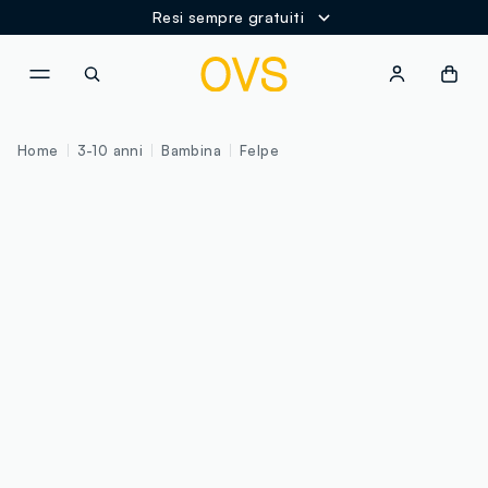
Resi sempre gratuiti
NAVIGATION.ARIA.GOTOMAINCONTENT
NAVIGATION.ARIA.GOTOFOOT
Home
3-10 anni
Bambina
Felpe