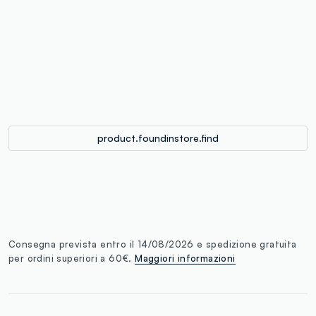
label.color
:
single.size
button.addtobag
product.foundinstore.find
Consegna prevista entro il 14/08/2026 e spedizione gratuita
per ordini superiori a 60€.
Maggiori informazioni