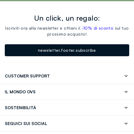
tuoi prodotti in negozio, il servizio è sempre gratuito.
Ethylhexanoyl Glutamide, Dicaprylyl Carbonate, Butyl
Methoxydibenzoylmethane, Dextrin Palmitate,
Un click, un regalo:
Hydroxystearic Acid, Polybutene, Tocopherol, Aqua,
Squalane, Butylene Glycol, 1,2-Hexanediol, Sodium
Iscriviti ora alla newsletter e ottieni il
-10% di sconto
sul tuo
prossimo acquisto!
Hyaluronate, Hydroxypropyltrimonium Hyaluronate,
Hydrolyzed Hyaluronic Acid, Sodium Acetylated
Hyaluronate, Hyaluronic Acid, Copper Tripeptide-1,
newsletter.footer.subscribe
Hydrolyzed Sodium Hyaluronate, Sodium Hyaluronate
Crosspolymer, Acetyl Hexapeptide-8, Potassium
Hyaluronate
CUSTOMER SUPPORT
Segui il tuo ordine
Contattaci: 0418520342 (lun-ven 9-
IL MONDO OVS
17)
OVS ❤️ friends
Stampa
FAQ
Store locator
SOSTENIBILITÀ
Careers
Franchising
Scopri il nostro percorso
Cotone Italiano
SEGUICI SUI SOCIAL
Giftcard
Eco Valore
Raccolta abiti usati