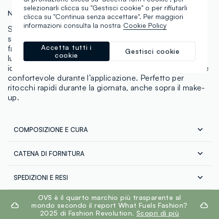
selezionarli clicca su "Gestisci cookie" o per rifiutarli
N.Art:
002859727
clicca su "Continua senza accettare". Per maggiori
informazioni consulta la nostra
Cookie Policy
Stick solare viso pratico e compatto, ideale da portare
sempre con sé. La texture scorrevole si applica
Accetta tutti i
facilmente sulla pelle e contribuisce a lasciare un finish
Gestisci cookie
cookie
luminoso e naturale. La formula contiene ingredienti
idratanti e componenti che aiutano a mantenere la pelle
confortevole durante l’applicazione. Perfetto per
ritocchi rapidi durante la giornata, anche sopra il make-
up.
COMPOSIZIONE E CURA
CATENA DI FORNITURA
Composizione:
Fornitore di prodotto finito
Octyldodecanol, Butylene Glycol Dicaprylate/Dicaprate,
SPEDIZIONI E RESI
Isopropyl Palmitate, Propylheptyl Caprylate,
ORIEN TRADE LLC
Spedizione in tutta Italia gratuita per ordini superiori a
footer.ariatitle
Homosalate, Octocrylene, C12-15 Alkyl Benzoate,
OVS è il quarto marchio più trasparente al
€60. Restituisci gratuitamente i tuoi prodotti sia con il
mondo secondo il report What Fuels Fashion?
Diethylhexyl Carbonate, Dibutyl Lauroyl Glutamide,
corriere che in negozio: hai 30 giorni di tempo. Ritira i
2025 di Fashion Revolution.
Scopri di più
Ethylhexyl Salicylate, Butyloctyl Salicylate, Dibutyl