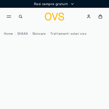
Resi sempre gratuiti
NAVIGATION.ARIA.GOTOMAINCONTENT
NAVIGATION.ARIA.GOTOFOOT
Home
SHAKA
Skincare
Trattamenti solari viso