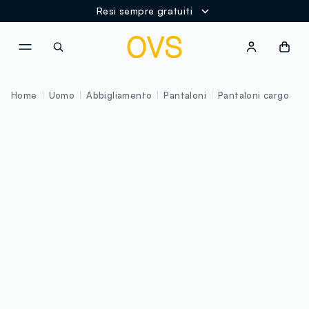
Resi sempre gratuiti
NAVIGATION.ARIA.GOTOMAINCONTENT
NAVIGATION.ARIA.GOTOFOOT
Home
Uomo
Abbigliamento
Pantaloni
Pantaloni cargo