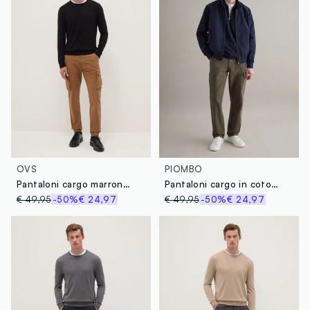
OVS
PIOMBO
Pantaloni cargo marroni in cotone elasticizzato slim fit
Pantaloni cargo in cotone e lino verdi regular fit
€ 49,95
-50%
€ 24,97
€ 49,95
-50%
€ 24,97