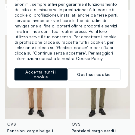
anonimi, sempre attivi per garantire il funzionamento
100% Cotone
100% Cotone
del sito e di misurarne le prestazione; Altri cookie (i
B.ANGEL
B.ANGEL
cookie di profilazione), installati anche da terze parti,
servono invece per verificare le tue abitudini di
Joggers cargo con profili elasticati
Joggers cargo con profili elasticati
navigazione al fine di poterti offrire prodotti e servizi
€ 24,95
-70%
€ 7,48
€ 24,95
-70%
€ 7,48
mirati in linea con i tuoi reali interessi. Per il loro
utilizzo serve il tuo consenso. Per accettare i cookie
di profilazione clicca su "accetta tutti i cookie", per
selezionarli clicca su "Gestisci cookie" o per rifiutarli
clicca su "Continua senza accettare". Per maggiori
informazioni consulta la nostra
Cookie Policy
Accetta tutti i
Gestisci cookie
cookie
OVS
OVS
Pantaloni cargo beige in cotone elasticizzato slim fit
Pantaloni cargo verdi in cotone elasticizzato slim fit