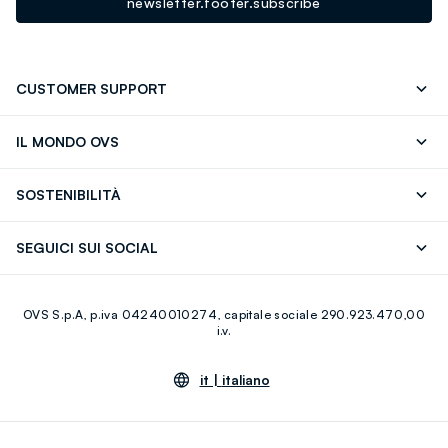
newsletter.footer.subscribe
CUSTOMER SUPPORT
Segui il tuo ordine
Contattaci: 0418520342 (lun-ven 9-
IL MONDO OVS
17)
OVS ❤️ friends
Stampa
FAQ
Store locator
SOSTENIBILITÀ
Careers
Franchising
Scopri il nostro percorso
Cotone Italiano
SEGUICI SUI SOCIAL
Giftcard
Eco Valore
Raccolta abiti usati
Facebook
Instagram
RE-UP
OVS S.p.A, p.iva 04240010274, capitale sociale 290.923.470,00
Youtube
Linkedin
i.v.
it |
italiano