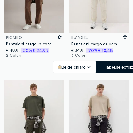
PIOMBO
B.ANGEL
Pantaloni cargo in cotone e lino marroni regular fit
Pantaloni cargo da uomo in cotone elasticizzato beige regular fit
€ 49,95
-50%
€ 24,97
€ 34,95
-70%
€ 10,48
2 Colori
3 Colori
Beige chiaro
label.selectsi