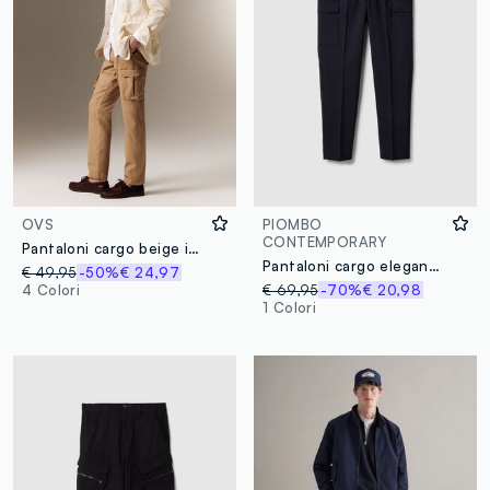
OVS
PIOMBO
CONTEMPORARY
Pantaloni cargo beige in cotone elasticizzato slim fit
Pantaloni cargo eleganti blu regular fit
€ 49,95
-50%
€ 24,97
4 Colori
€ 69,95
-70%
€ 20,98
1 Colori