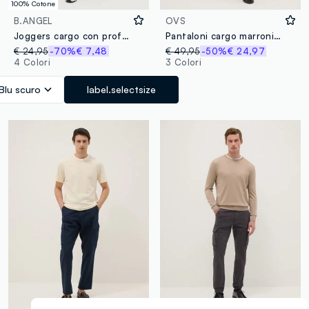
100% Cotone
B.ANGEL
OVS
Joggers cargo con profili elasticati
Pantaloni cargo marroni in cotone elasticizzato slim fit
€ 24,95
-70%
€ 7,48
€ 49,95
-50%
€ 24,97
4 Colori
3 Colori
Blu scuro
label.selectsize