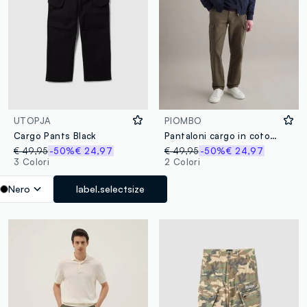
UTOPJA
PIOMBO
Cargo Pants Black
Pantaloni cargo in cotone e lino verdi regular fit
€ 49,95
-50%
€ 24,97
€ 49,95
-50%
€ 24,97
3 Colori
2 Colori
Nero
label.selectsize