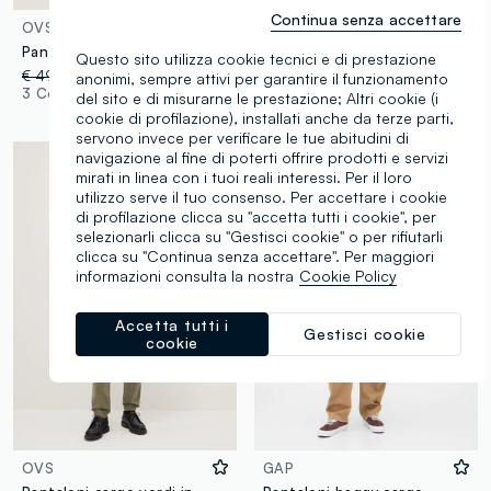
Continua senza accettare
OVS
OVS
Pantaloni cargo blu in misto lino e cotone regular fit
Pantaloni cargo grigi in cotone elasticizzato slim fit
Questo sito utilizza cookie tecnici e di prestazione
€ 49,95
-50%
€ 24,97
€ 49,95
-50%
€ 24,97
anonimi, sempre attivi per garantire il funzionamento
3 Colori
3 Colori
del sito e di misurarne le prestazione; Altri cookie (i
cookie di profilazione), installati anche da terze parti,
servono invece per verificare le tue abitudini di
navigazione al fine di poterti offrire prodotti e servizi
mirati in linea con i tuoi reali interessi. Per il loro
utilizzo serve il tuo consenso. Per accettare i cookie
di profilazione clicca su "accetta tutti i cookie", per
selezionarli clicca su "Gestisci cookie" o per rifiutarli
clicca su "Continua senza accettare". Per maggiori
informazioni consulta la nostra
Cookie Policy
Accetta tutti i
Gestisci cookie
cookie
OVS
GAP