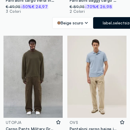
Pantaloni cargo verdi in cotone elasticizzato slim fit
Pantaloni baggy cargo elasticizzati
€ 49,95
-50%
€ 24,97
€ 89,95
-70%
€ 26,98
3 Colori
2 Colori
Beige scuro
label.selectsi
UTOPJA
OVS
Cargo Pants Military Green
Pantaloni cargo beige in misto lino e cotone regular fit