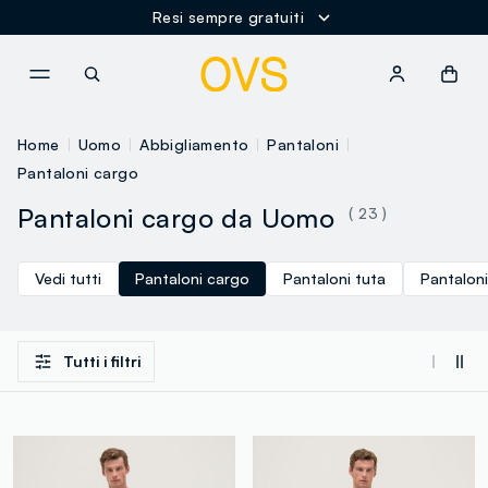
Resi sempre gratuiti
NAVIGATION.ARIA.GOTOMAINCONTENT
NAVIGATION.ARIA.GOTOFOOT
Home
Uomo
Abbigliamento
Pantaloni
Pantaloni cargo
Pantaloni cargo da Uomo
( 23 )
Vedi tutti
Pantaloni cargo
Pantaloni tuta
Pantaloni
Tutti i filtri