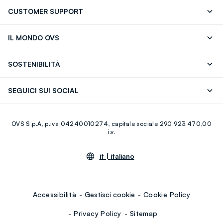
CUSTOMER SUPPORT
Segui il tuo ordine
Contattaci: 0418520342 (lun-ven 9-
IL MONDO OVS
17)
OVS ❤️ friends
Stampa
FAQ
Store locator
SOSTENIBILITÀ
Careers
Franchising
Scopri il nostro percorso
Cotone Italiano
SEGUICI SUI SOCIAL
Giftcard
Eco Valore
Raccolta abiti usati
Facebook
Instagram
RE-UP
OVS S.p.A, p.iva 04240010274, capitale sociale 290.923.470,00
Youtube
Linkedin
i.v.
it |
italiano
Accessibilità
Gestisci cookie
Cookie Policy
Privacy Policy
Sitemap