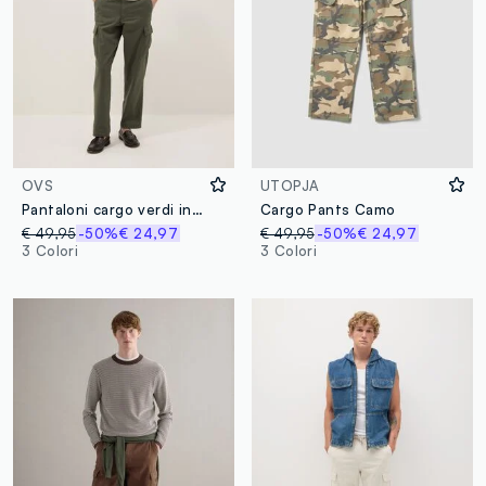
OVS
UTOPJA
Pantaloni cargo verdi in misto lino e cotone regular fit
Cargo Pants Camo
€ 49,95
-50%
€ 24,97
€ 49,95
-50%
€ 24,97
3 Colori
3 Colori