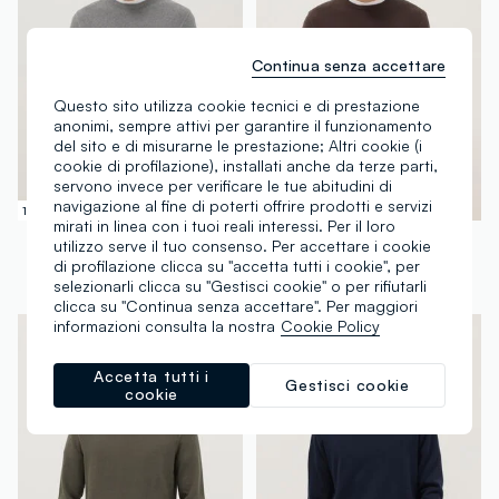
Continua senza accettare
Questo sito utilizza cookie tecnici e di prestazione
anonimi, sempre attivi per garantire il funzionamento
del sito e di misurarne le prestazione; Altri cookie (i
cookie di profilazione), installati anche da terze parti,
servono invece per verificare le tue abitudini di
navigazione al fine di poterti offrire prodotti e servizi
100% Cotone
100% Cotone
mirati in linea con i tuoi reali interessi. Per il loro
OVS
OVS
utilizzo serve il tuo consenso. Per accettare i cookie
Maglione girocollo grigio in puro cotone regular fit
Maglione girocollo marrone in puro cotone regular fit
di profilazione clicca su "accetta tutti i cookie", per
selezionarli clicca su "Gestisci cookie" o per rifiutarli
€ 29,95
-50%
€ 14,97
€ 29,95
-50%
€ 14,97
clicca su "Continua senza accettare". Per maggiori
informazioni consulta la nostra
Cookie Policy
Accetta tutti i
Gestisci cookie
cookie