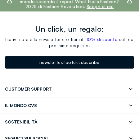
mondo secondo il report What Fuels Fashion?
2025 di Fashion Revolution.
Scopri di più
Un click, un regalo:
Iscriviti ora alla newsletter e ottieni il
-10% di sconto
sul tuo
prossimo acquisto!
newsletter.footer.subscribe
CUSTOMER SUPPORT
Segui il tuo ordine
Contattaci: 0418520342 (lun-ven 9-
IL MONDO OVS
17)
OVS ❤️ friends
Stampa
FAQ
Store locator
SOSTENIBILITÀ
Careers
Franchising
Scopri il nostro percorso
Cotone Italiano
SEGUICI SUI SOCIAL
Giftcard