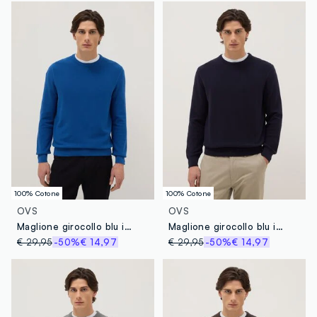
Fornitore di prodotto finito
TITAS SWEATER INDUSTRIES LIMIT
MADE IN BANGLADESH
100% Cotone
100% Cotone
OVS
OVS
Maglione girocollo blu in puro cotone regular fit
Maglione girocollo blu in puro cotone regular fit
€ 29,95
-50%
€ 14,97
€ 29,95
-50%
€ 14,97