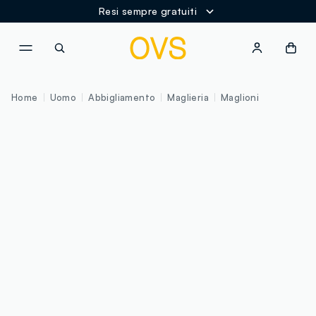
Resi sempre gratuiti
NAVIGATION.ARIA.GOTOMAINCONTENT
NAVIGATION.ARIA.GOTOFOOT
Home
Uomo
Abbigliamento
Maglieria
Maglioni