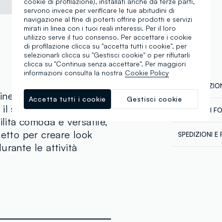
cookie di profilazione), installati anche da terze parti,
servono invece per verificare le tue abitudini di
navigazione al fine di poterti offrire prodotti e servizi
mirati in linea con i tuoi reali interessi. Per il loro
utilizzo serve il tuo consenso. Per accettare i cookie
di profilazione clicca su "accetta tutti i cookie", per
selezionarli clicca su "Gestisci cookie" o per rifiutarli
clicca su "Continua senza accettare". Per maggiori
informazioni consulta la nostra
Cookie Policy
COMPOSIZION
a linea PIOMBO è
Accetta tutti i cookie
Gestisci cookie
l suo taglio regular fit
CATENA DI F
Composizion
ilità comoda e versatile,
Fornitore di 
fetto per creare look
SPEDIZIONI E 
NATURAL W
urante le attività
Spedizione in
MADE IN BA
Temperatura 
€60. Restitui
corriere che 
tuoi prodotti