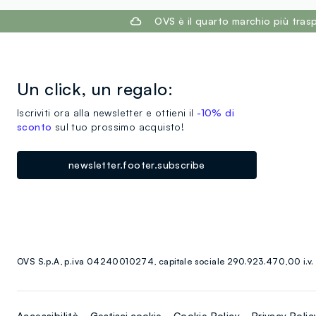
footer.ariatitle
OVS è il quarto marchio più tra
Un click, un regalo:
Iscriviti ora alla newsletter e ottieni il
-10% di
sconto
sul tuo prossimo acquisto!
newsletter.footer.subscribe
OVS S.p.A, p.iva 04240010274, capitale sociale 290.923.470,00 i.v.
Accessibilità
Gestisci cookie
Cookie Policy
Privacy Polic