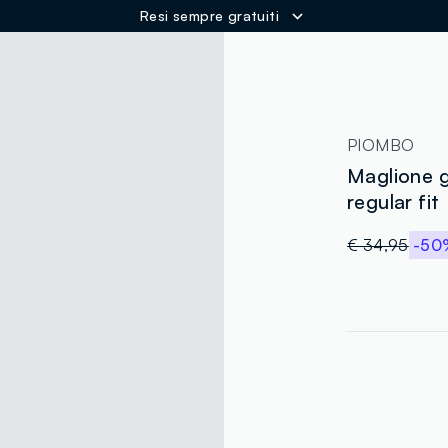
Resi sempre gratuiti
ER
PIOMBO
Maglione g
regular fit
€ 34,95
-50
label.color
:
single.size