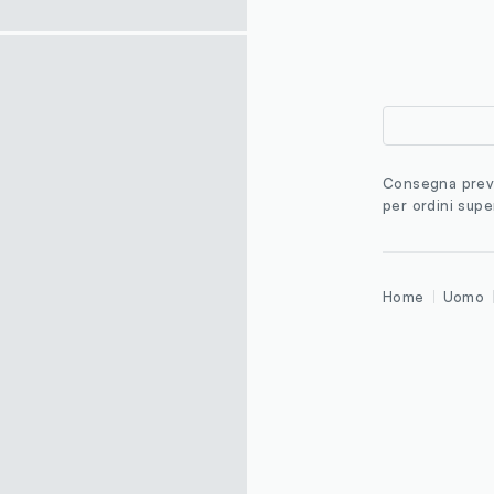
Consegna previ
per ordini supe
Home
Uomo