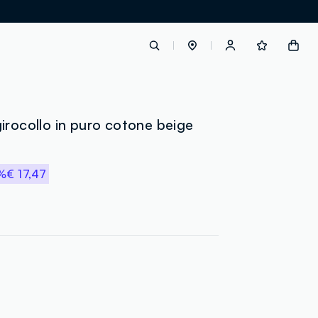
label.account.login
irocollo in puro cotone beige
button.loginandregister
%
€ 17,47
button.order.tracking
loyalty.euro.points
loyalty.guest.message