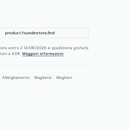
loyalty.guest.discoverpagelink
product.foundinstore.find
sta entro il 14/08/2026 e spedizione gratuita
riori a 60€.
Maggiori informazioni
Abbigliamento
Maglieria
Maglioni