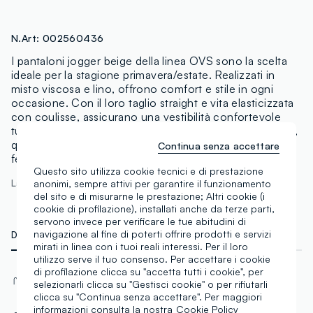
N.Art:
002560436
I pantaloni jogger beige della linea OVS sono la scelta
ideale per la stagione primavera/estate. Realizzati in
misto viscosa e lino, offrono comfort e stile in ogni
occasione. Con il loro taglio straight e vita elasticizzata
con coulisse, assicurano una vestibilità confortevole
tutto il giorno. Perfetti per essere abbinati a top e bluse,
questi pantaloni sono un must-have nel guardaroba
Continua senza accettare
femminile.
Questo sito utilizza cookie tecnici e di prestazione
La modella è alta 179 cm ed indossa una S
anonimi, sempre attivi per garantire il funzionamento
del sito e di misurarne le prestazione; Altri cookie (i
cookie di profilazione), installati anche da terze parti,
servono invece per verificare le tue abitudini di
navigazione al fine di poterti offrire prodotti e servizi
DETTAGLI TECNICI
MATERIALI E FILIERA
mirati in linea con i tuoi reali interessi. Per il loro
utilizzo serve il tuo consenso. Per accettare i cookie
di profilazione clicca su "accetta tutti i cookie", per
Materiale
Vestibilità
selezionarli clicca su "Gestisci cookie" o per rifiutarli
Viscosa
Straight
clicca su "Continua senza accettare". Per maggiori
informazioni consulta la nostra
Cookie Policy