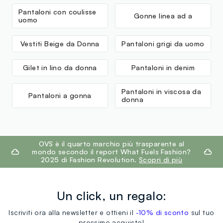
MADE IN BANGLADESH
Pantaloni con coulisse
Gonne linea ad a
uomo
Vestiti Beige da Donna
Pantaloni grigi da uomo
Gilet in lino da donna
Pantaloni in denim
Pantaloni in viscosa da
Pantaloni a gonna
donna
footer.ariatitle
OVS è il quarto marchio più trasparente al
mondo secondo il report What Fuels Fashion?
2025 di Fashion Revolution.
Scopri di più
Un click, un regalo:
Iscriviti ora alla newsletter e ottieni il
-10% di sconto
sul tuo
prossimo acquisto!