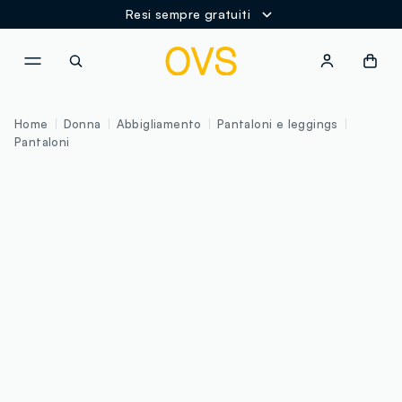
Resi sempre gratuiti
NAVIGATION.ARIA.GOTOMAINCONTENT
NAVIGATION.ARIA.GOTOFOOT
Home
Donna
Abbigliamento
Pantaloni e leggings
Pantaloni