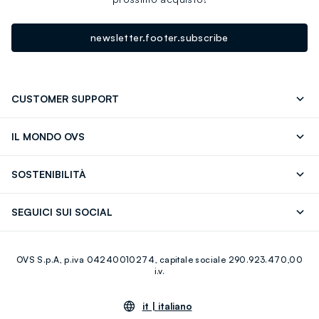
newsletter.footer.subscribe
CUSTOMER SUPPORT
Segui il tuo ordine
Contattaci: 0418520342 (lun-ven 9-
IL MONDO OVS
17)
OVS ❤️ friends
Stampa
FAQ
Store locator
SOSTENIBILITÀ
Careers
Franchising
Scopri il nostro percorso
Cotone Italiano
SEGUICI SUI SOCIAL
Giftcard
Eco Valore
Raccolta abiti usati
Facebook
Instagram
RE-UP
OVS S.p.A, p.iva 04240010274, capitale sociale 290.923.470,00
Youtube
Linkedin
i.v.
it |
italiano