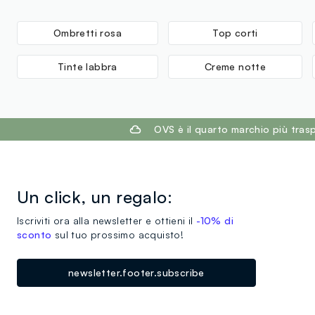
Ombretti rosa
Top corti
Tinte labbra
Creme notte
footer.ariatitle
OVS è il quarto marchio più tra
Un click, un regalo:
Iscriviti ora alla newsletter e ottieni il
-10% di
sconto
sul tuo prossimo acquisto!
newsletter.footer.subscribe