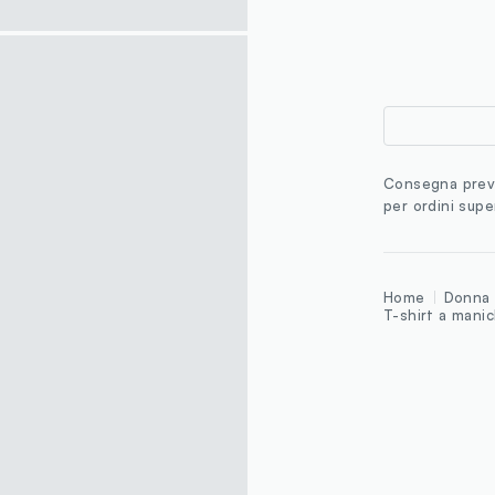
Consegna previ
per ordini supe
Home
Donna
T-shirt a mani