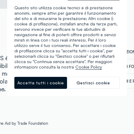
Questo sito utilizza cookie tecnici e di prestazione
anonimi, sempre attivi per garantire il funzionamento
del sito e di misurarne le prestazione; Altri cookie (i
cookie di profilazione), installati anche da terze parti,
servono invece per verificare le tue abitudini di
navigazione al fine di poterti offrire prodotti e servizi
mirati in linea con i tuoi reali interessi. Per il loro
utilizzo serve il tuo consenso. Per accettare i cookie
di profilazione clicca su "accetta tutti i cookie", per
COMPOSIZION
selezionarli clicca su "Gestisci cookie" o per rifiutarli
S è realizzata in puro
clicca su "Continua senza accettare". Per maggiori
tibilità regular comoda e
CATENA DI F
informazioni consulta la nostra
Cookie Policy
Composizion
e maniche corte la
Sicurezza
ola, creando un look
SPEDIZIONI E 
Accetta tutti i cookie
Gestisci cookie
Il 100% dei n
ne.
chimico-fisici
Spedizione in
abbiamo defi
Temperatura 
€60. Restitui
talvolta anche
corriere che 
dalla normati
tuoi prodotti
Clicca qui pe
 the Aid by Trade Foundation
Fornitore di 