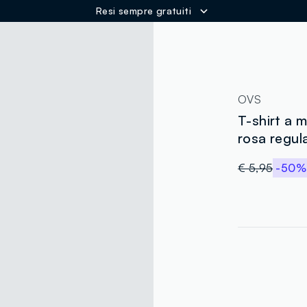
Resi sempre gratuiti
ER
OVS
T-shirt a 
rosa regula
€ 5,95
-50%
label.color
:
single.size