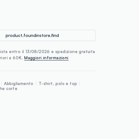
loyalty.guest.discoverpagelink
product.foundinstore.find
sta entro il 13/08/2026 e spedizione gratuita
riori a 60€.
Maggiori informazioni
Abbigliamento
T-shirt, polo e top
che corte