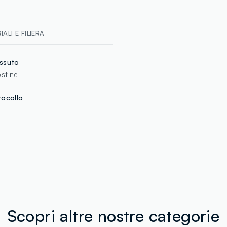
MONDOL FAB
MADE IN BA
ALI E FILIERA
ssuto
stine
rocollo
Scopri altre nostre categorie