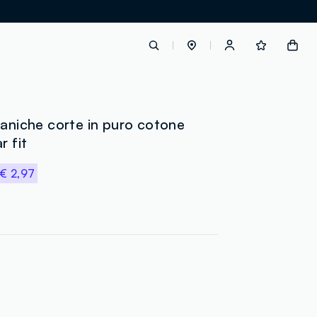
label.account.login
maniche corte in puro cotone
r fit
button.loginandregister
€ 2,97
button.order.tracking
loyalty.euro.points
loyalty.guest.message