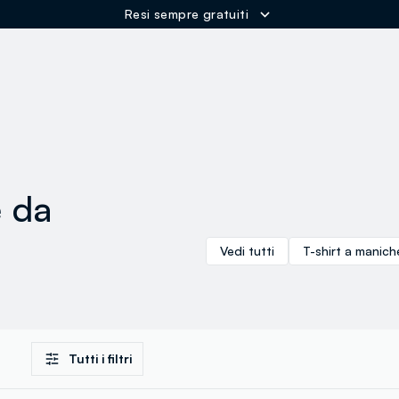
Resi sempre gratuiti
ER
e da
Vedi tutti
T-shirt a manich
Tutti i filtri