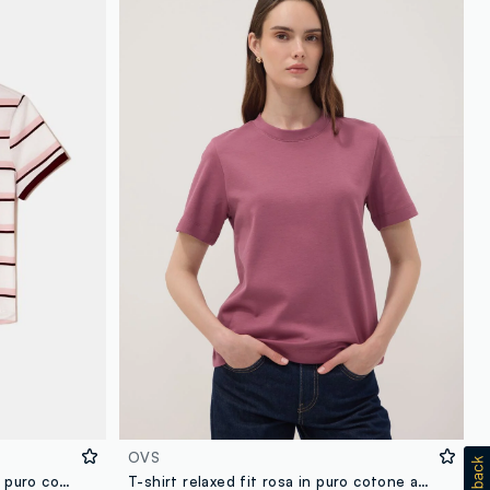
OVS
T-shirt rosa a righe bordeaux in puro cotone
T-shirt relaxed fit rosa in puro cotone a maniche corte