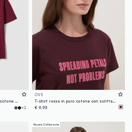
OVS
T-shirt girocollo rossa in misto cotone e modal elasticizzato regular fit
T-shirt rossa in puro cotone con scritta frontale regular fit
+2
€ 9,95
Nuova Collezione