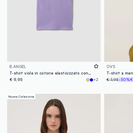
B.ANGEL
OVS
T-shirt viola in cotone elasticizzato con profili a contrasto fitted
€ 9,95
+2
€ 7,95
-50%
€
Nuova Collezione