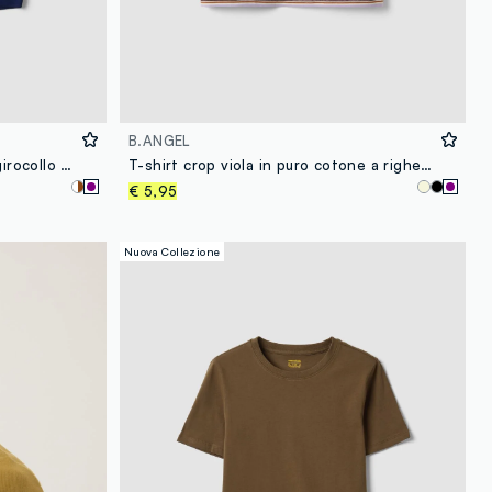
B.ANGEL
T-shirt blu in puro cotone con girocollo e stampa New York City
T-shirt crop viola in puro cotone a righe con stampa
€ 5,95
Nuova Collezione