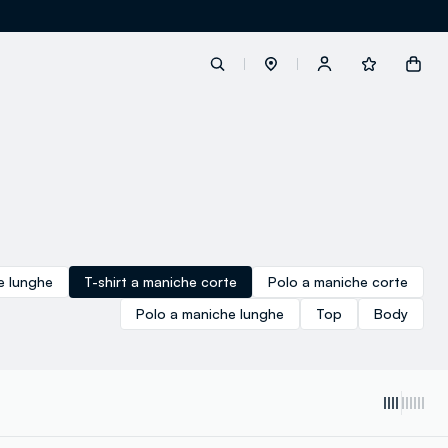
label.account.login
button.loginandregister
button.order.tracking
e lunghe
T-shirt a maniche corte
Polo a maniche corte
Polo a maniche lunghe
Top
Body
loyalty.euro.points
loyalty.guest.message