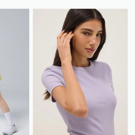
loyalty.guest.discoverpagelink