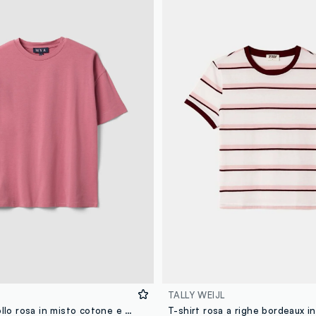
TALLY WEIJL
T-shirt girocollo rosa in misto cotone e modal elasticizzato regular fit