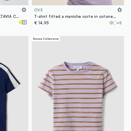
OVS
T-shirt tecnica sportiva viola ALTAVIA COURT
T-shirt fitted a maniche corte in cotone elasticizzato viola
€ 14,95
+5
Nuova Collezione