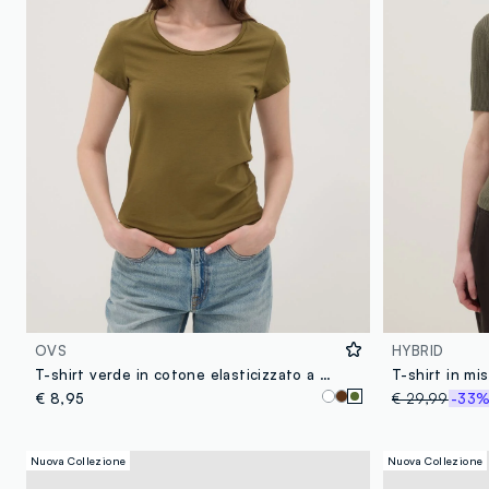
OVS
HYBRID
T-shirt verde in cotone elasticizzato a girocollo regular fit
€ 8,95
€ 29,99
-33
Nuova Collezione
Nuova Collezione