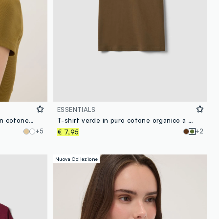
ESSENTIALS
T-shirt fitted a maniche corte in cotone elasticizzato verde
T-shirt verde in puro cotone organico a girocollo regular fit
+5
+2
€ 7,95
Nuova Collezione