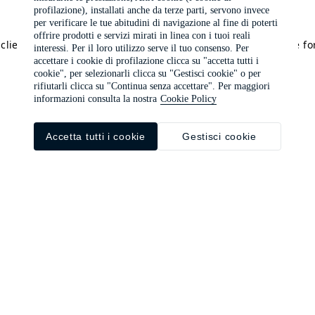
profilazione), installati anche da terze parti, servono invece
per verificare le tue abitudini di navigazione al fine di poterti
offrire prodotti e servizi mirati in linea con i tuoi reali
a client-side exception has occurred (see the browser console f
interessi. Per il loro utilizzo serve il tuo consenso. Per
accettare i cookie di profilazione clicca su "accetta tutti i
cookie", per selezionarli clicca su "Gestisci cookie" o per
rifiutarli clicca su "Continua senza accettare". Per maggiori
informazioni consulta la nostra
Cookie Policy
Accetta tutti i cookie
Gestisci cookie