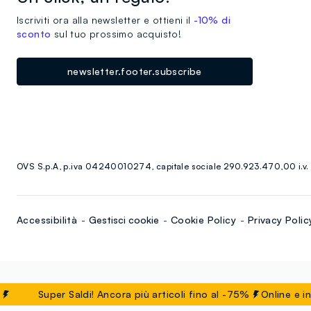
Iscriviti ora alla newsletter e ottieni il
-10% di
sconto
sul tuo prossimo acquisto!
newsletter.footer.subscribe
OVS S.p.A, p.iva 04240010274, capitale sociale 290.923.470,00 i.v.
Accessibilità
Gestisci cookie
Cookie Policy
Privacy Polic
Super Saldi! Ancora più articoli fino al -75%
Online e in ne