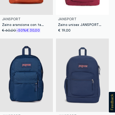
JANSPORT
JANSPORT
Zaino arancione con tasca frontale e spallacci regolabili
Zaino unisex JANSPORT in colore bordeaux
€ 60,00
-50%
€ 30,00
€ 19,00