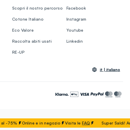
Scopri il nostro percorso
Facebook
Cotone Italiano
Instagram
Eco Valore
Youtube
Raccolta abiti usati
Linkedin
RE-UP
it |
italiano
 -75%
Online e in negozio
Visita le
FAQ
Super Saldi! Ancor