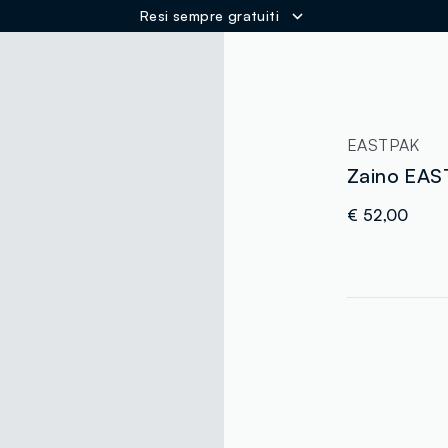
Resi sempre gratuiti
ER
EASTPAK
Zaino EAST
€ 52,00
label.color
:
single.size