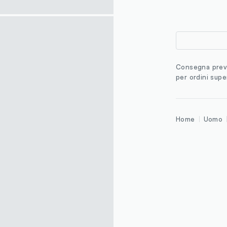
Consegna previ
per ordini supe
Home
Uomo