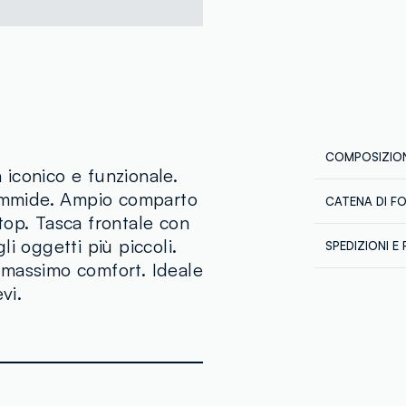
COMPOSIZION
iconico e funzionale.
iammide. Ampio comparto
CATENA DI F
Composizion
top. Tasca frontale con
Fornitore di 
i oggetti più piccoli.
SPEDIZIONI E 
VF ITALIA SR
il massimo comfort. Ideale
Spedizione in
MADE IN IN
vi.
€60. Restitui
corriere che 
tuoi prodotti