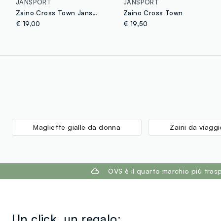
JANSPORT
JANSPORT
Zaino Cross Town Jansport
Zaino Cross Town
€ 19,00
€ 19,50
Magliette gialle da donna
Zaini da viagg
footer.ariatitle
OVS è il quarto marchio più tra
Un click, un regalo: