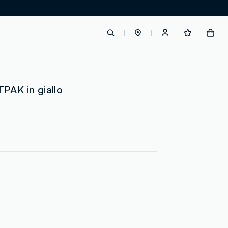
label.account.login
PAK in giallo
button.loginandregister
button.order.tracking
loyalty.euro.points
loyalty.guest.message