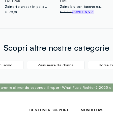
EASTPAK
OVS
Zainetto unisex in poliammide verde militare EASTPAK
Zaino blu con tasche extra
€ 70,00
€ 19,95
-50%
€ 9,97
Scopri altre nostre categorie
io uomo
Zaini mare da donna
Borse z
sparente al mondo secondo il report What Fuels Fashion? 2025 di
CUSTOMER SUPPORT
IL MONDO OVS