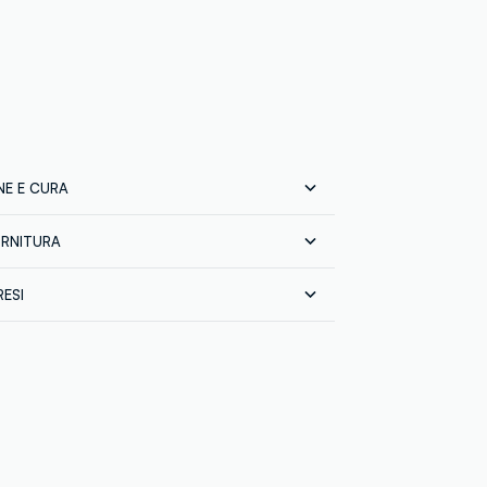
E E CURA
ORNITURA
e:
100% POLIAMMIDE
prodotto finito
RESI
L
 tutta Italia gratuita per ordini superiori a
DONESIA
sci gratuitamente i tuoi prodotti sia con il
in negozio: hai 30 giorni di tempo. Ritira i
 in negozio, il servizio è sempre gratuito.