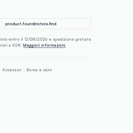
loyalty.guest.discoverpagelink
product.foundinstore.find
sta entro il 12/08/2026 e spedizione gratuita
riori a 60€.
Maggiori informazioni
Accessori
Borse e zaini