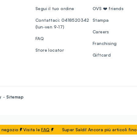
Segui il tuo ordine
OVS ❤️ friends
Contattaci: 0418520342
Stampa
(lun-ven 9-17)
Careers
FAQ
Franchising
Store locator
Giftcard
y
Sitemap
gozio
Visita le
FAQ
Super Saldi! Ancora più articoli fino al