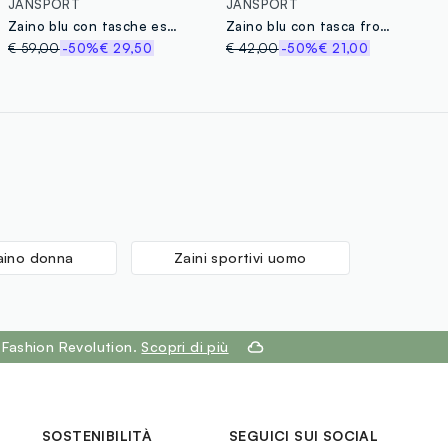
JANSPORT
JANSPORT
Zaino blu con tasche esterne
Zaino blu con tasca frontale
€ 59,00
-50%
€ 29,50
€ 42,00
-50%
€ 21,00
aino donna
Zaini sportivi uomo
 Fashion Revolution.
Scopri di più
SOSTENIBILITÀ
SEGUICI SUI SOCIAL