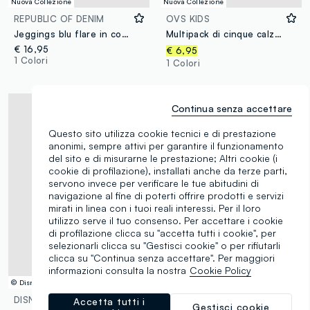
Nuova Collezione
Nuova Collezione
REPUBLIC OF DENIM
OVS KIDS
Jeggings blu flare in cotone elasticizzato per bambina
Multipack di cinque calze corte bianche in cotone organico elasticizzato
€ 16,95
€ 6,95
1 Colori
1 Colori
Continua senza accettare
Questo sito utilizza cookie tecnici e di prestazione
anonimi, sempre attivi per garantire il funzionamento
del sito e di misurarne le prestazione; Altri cookie (i
cookie di profilazione), installati anche da terze parti,
servono invece per verificare le tue abitudini di
navigazione al fine di poterti offrire prodotti e servizi
mirati in linea con i tuoi reali interessi. Per il loro
utilizzo serve il tuo consenso. Per accettare i cookie
di profilazione clicca su "accetta tutti i cookie", per
selezionarli clicca su "Gestisci cookie" o per rifiutarli
clicca su "Continua senza accettare". Per maggiori
informazioni consulta la nostra
Cookie Policy
© Disney
DISNEY
PIOMBO KIDS
Accetta tutti i
Gestisci cookie