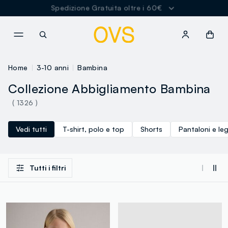
Spedizione Gratuita oltre i 60€
NAVIGATION.ARIA.GOTOMAINCONTENT
NAVIGATION.ARIA.GOTOFOOT
Home
3-10 anni
Bambina
Collezione Abbigliamento Bambina
( 1326 )
Vedi tutti
T-shirt, polo e top
Shorts
Pantaloni e le
Tutti i filtri