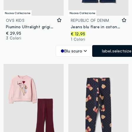
Nuova Collezione
Nuova Collezione
OVS KIDS
REPUBLIC OF DENIM
Piumino Ultralight grigio con cappuccio e zip per bambina
Jeans blu flare in cotone e viscosa elasticizzata per bambina
€ 29,95
€ 12,95
3 Colori
1 Colori
Blu scuro
label.selectsize