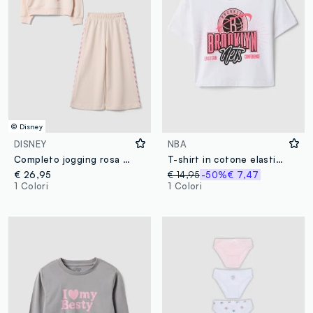
© Disney
DISNEY
NBA
Completo jogging rosa in misto cotone con stampe Lilo & Stitch per bambina
T-shirt in cotone elasticizzato bianca da bambina boxy fit Brooklyn
€ 26,95
€ 14,95
-50%
€ 7,47
1 Colori
1 Colori