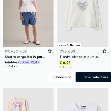
Nuova Collezione
PIOMBO KIDS
OVS KIDS
Shorts cargo blu in puro lyocell per bambina regular fit
T-shirt bianca in puro cotone organico con stampa cuore per bambina
€ 24,95
-50%
€ 12,47
€ 6,95
1 Colori
6 Colori
Bianco
label.selectsize