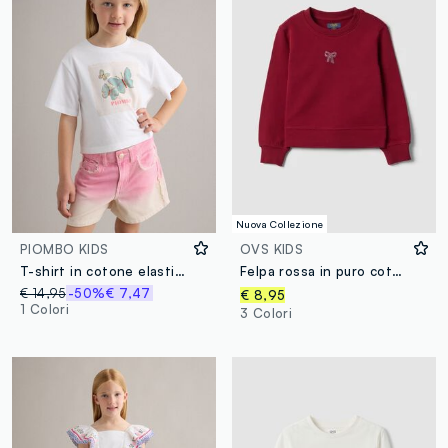
Nuova Collezione
PIOMBO KIDS
OVS KIDS
T-shirt in cotone elasticizzato bianco da bambina con farfalle
Felpa rossa in puro cotone con girocollo e fiocco per bambina
€ 14,95
-50%
€ 7,47
€ 8,95
1 Colori
3 Colori