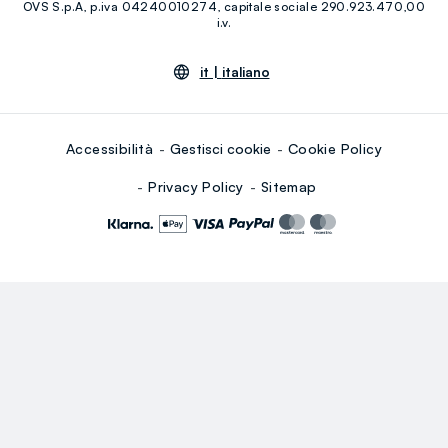
OVS S.p.A, p.iva 04240010274, capitale sociale 290.923.470,00
Youtube
Linkedin
i.v.
it |
italiano
Accessibilità
Gestisci cookie
Cookie Policy
Privacy Policy
Sitemap