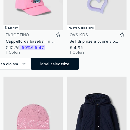
© Disney
Nuova Collezione
FAGOTTINO
OVS KIDS
Cappello da baseball in puro cotone rosa da bimba con Stitch
Set di pinze a cuore viola e rosa per capelli per bambina e ragazza
€ 10,95
-50%
€ 5,47
€ 4,95
1 Colori
1 Colori
sa ciclamino
label.selectsize