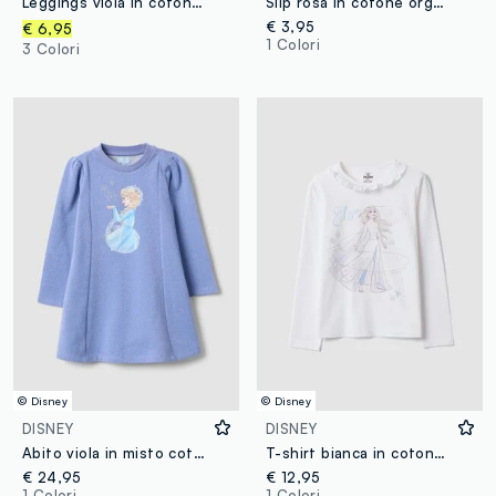
Leggings viola in cotone elasticizzato flare fit per bambina
Slip rosa in cotone organico elasticizzato con cuori per bambina e ragazza
€ 3,95
€ 6,95
1 Colori
3 Colori
© Disney
© Disney
DISNEY
DISNEY
Abito viola in misto cotone con stampa Frozen e glitter per bambina
T-shirt bianca in cotone elasticizzato con collo volant e stampa Frozen per bambina
€ 24,95
€ 12,95
1 Colori
1 Colori