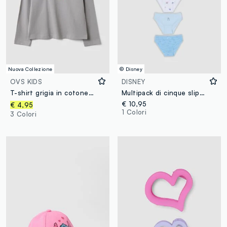
Nuova Collezione
© Disney
OVS KIDS
DISNEY
T-shirt grigia in cotone organico scritta frontale per bambina regular fit
Multipack di cinque slip multicolor in cotone organico elasticizzato con stampa Stitch
€ 10,95
€ 4,95
1 Colori
3 Colori