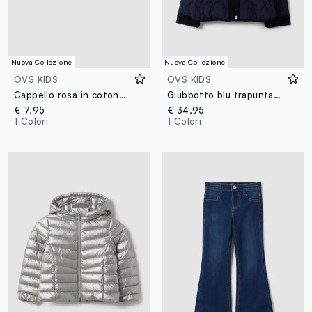
Nuova Collezione
Nuova Collezione
OVS KIDS
OVS KIDS
Cappello rosa in cotone elasticizzato con stampa animalier lucida per bambina
Giubbotto blu trapuntato con cappuccio e bordi a costine per bambina
€ 7,95
€ 34,95
1 Colori
1 Colori