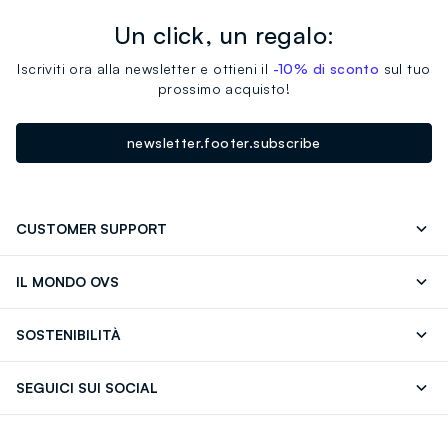
Un click, un regalo:
Iscriviti ora alla newsletter e ottieni il
-10% di sconto
sul tuo
prossimo acquisto!
newsletter.footer.subscribe
CUSTOMER SUPPORT
Segui il tuo ordine
Contattaci: 0418520342 (lun-ven 9-
IL MONDO OVS
17)
OVS ❤️ friends
Stampa
FAQ
Store locator
SOSTENIBILITÀ
Careers
Franchising
Scopri il nostro percorso
Cotone Italiano
SEGUICI SUI SOCIAL
Giftcard
Eco Valore
Raccolta abiti usati
Facebook
Instagram
RE-UP