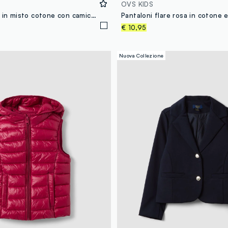
OVS KIDS
Maglia bianca in misto cotone con camicia over fit per bambina
€ 10,95
Nuova Collezione