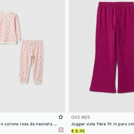
OVS KIDS
Pigiama in puro cotone rosa da neonata regular fit con ciliegie
€ 8,95