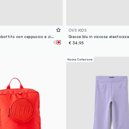
OVS KIDS
Gilet rosso imbottito con cappuccio e zip per bambina
€ 34,95
Nuova Collezione