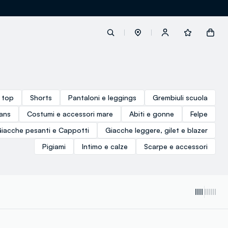
label.account.login
e top
Shorts
Pantaloni e leggings
Grembiuli scuola
ans
Costumi e accessori mare
Abiti e gonne
Felpe
button.loginandregister
iacche pesanti e Cappotti
Giacche leggere, gilet e blazer
button.order.tracking
Pigiami
Intimo e calze
Scarpe e accessori
loyalty.euro.points
loyalty.guest.message