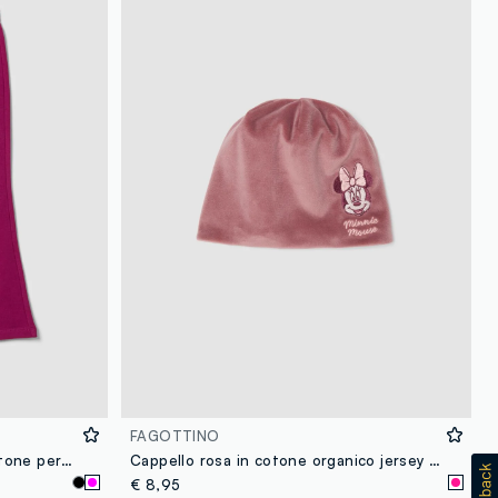
FAGOTTINO
Jogger viola flare fit in puro cotone per bambina
Cappello rosa in cotone organico jersey con ricamo Minnie per bimba
€ 8,95