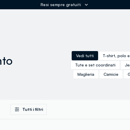
Spedizione Gratuita oltre i 60€
ER
nto
Vedi tutti
T-shirt, polo 
Tute e set coordinati
Je
Maglieria
Camicie
G
Tutti i filtri