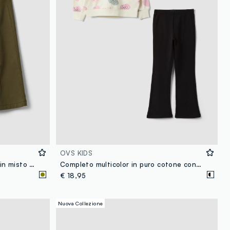
OVS KIDS
Pantaloni jogger verdi wide leg in misto cotone e lyocell per bambina
Completo multicolor in puro cotone con felpa e stampa cagnolini per bambina
€ 18,95
Nuova Collezione