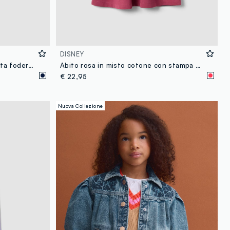
DISNEY
Giacca blu in viscosa elasticizzata foderata per bambina
Abito rosa in misto cotone con stampa Lilo & Stitch per bambina
€ 22,95
Nuova Collezione