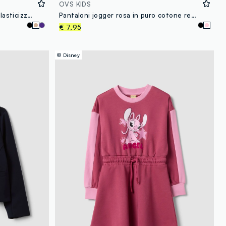
OVS KIDS
Pantaloni flare rosa in cotone elasticizzato con fantasia stelle per bambina
Pantaloni jogger rosa in puro cotone regular fit per bambina
€ 7,95
© Disney