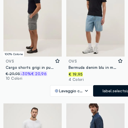
100% Cotone
OVS
OVS
Cargo shorts grigi in puro cotone regular fit
Bermuda denim blu in misto cotone regular fit
€ 29,95
-30%
€ 20,96
€ 19,95
10 Colori
4 Colori
Lavaggio chiaro
label.selectsi