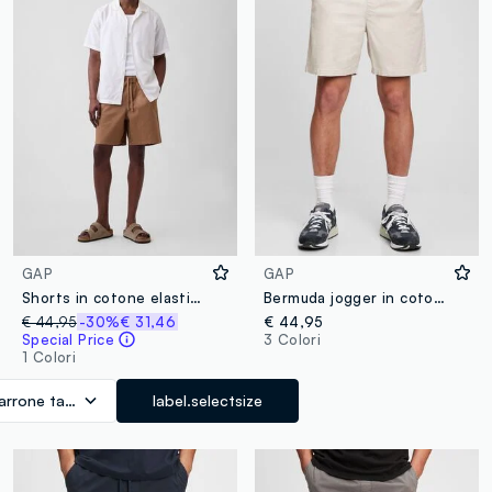
GAP
GAP
Shorts in cotone elasticizzato
Bermuda jogger in cotone stretch
€ 44,95
-30%
€ 31,46
€ 44,95
Special Price
3 Colori
1 Colori
arrone tabacco
label.selectsize