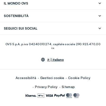
IL MONDO OVS
17)
OVS ❤️ friends
Stampa
FAQ
Store locator
SOSTENIBILITÀ
Careers
Franchising
Scopri il nostro percorso
Cotone Italiano
SEGUICI SUI SOCIAL
Giftcard
Eco Valore
Raccolta abiti usati
Facebook
Instagram
RE-UP
OVS S.p.A, p.iva 04240010274, capitale sociale 290.923.470,00
Youtube
Linkedin
i.v.
it |
italiano
Accessibilità
Gestisci cookie
Cookie Policy
Privacy Policy
Sitemap