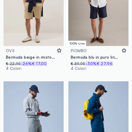
100% Lino
OVS
PIOMBO
Bermuda beige in misto cotone con tasche cargo relaxed fit
Bermuda blu in puro lino con vita elasticizzata
€ 22,95
-26%
€ 17,00
€ 39,95
-30%
€ 27,96
4 Colori
4 Colori