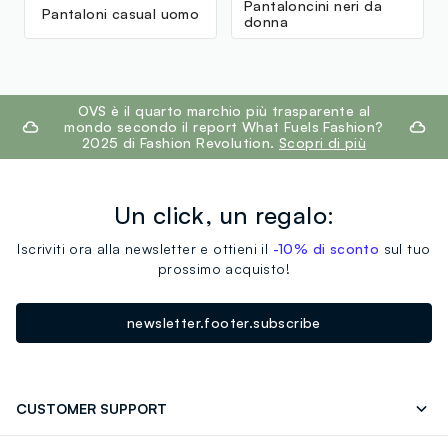
Pantaloncini neri da
Pantaloni casual uomo
donna
footer.ariatitle
OVS è il quarto marchio più trasparente al
mondo secondo il report What Fuels Fashion?
2025 di Fashion Revolution.
Scopri di più
Un click, un regalo:
Iscriviti ora alla newsletter e ottieni il
-10% di sconto
sul tuo
prossimo acquisto!
newsletter.footer.subscribe
CUSTOMER SUPPORT
Segui il tuo ordine
Contattaci: 0418520342 (lun-ven 9-