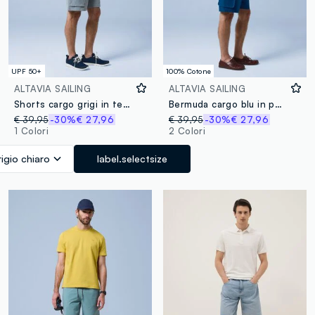
UPF 50+
100% Cotone
ALTAVIA SAILING
ALTAVIA SAILING
Shorts cargo grigi in tessuto elasticizzato ALTAVIA SAILING
Bermuda cargo blu in puro cotone ALTAVIA SAILING
€ 39,95
-30%
€ 27,96
€ 39,95
-30%
€ 27,96
1 Colori
2 Colori
igio chiaro
label.selectsize