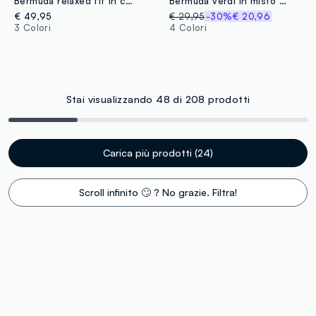
Bermuda relaxed fit in cotone stretch
Bermuda verdi in misto lino e cotone a cinque tasche
€ 49,95
€ 29,95
-30%
€ 20,96
3 Colori
4 Colori
Stai visualizzando 48 di 208 prodotti
Carica più prodotti (24)
Scroll infinito 🙄 ? No grazie. Filtra!