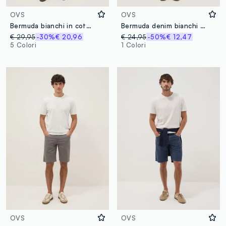
OVS
OVS
Bermuda bianchi in cotone elasticizzato regular fit
Bermuda denim bianchi in misto cotone baggy fit
€ 29,95
-30%
€ 20,96
€ 24,95
-50%
€ 12,47
5 Colori
1 Colori
OVS
OVS