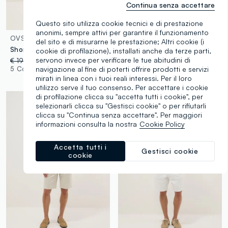
Continua senza accettare
Questo sito utilizza cookie tecnici e di prestazione
anonimi, sempre attivi per garantire il funzionamento
OVS
OVS
del sito e di misurarne le prestazione; Altri cookie (i
Shorts in misto cotone rosso regular fit con coulisse
Bermuda blu in cotone elasticizzato regular fit
cookie di profilazione), installati anche da terze parti,
servono invece per verificare le tue abitudini di
€ 19,95
-25%
€ 15,00
€ 29,95
-30%
€ 20,96
navigazione al fine di poterti offrire prodotti e servizi
5 Colori
5 Colori
mirati in linea con i tuoi reali interessi. Per il loro
utilizzo serve il tuo consenso. Per accettare i cookie
di profilazione clicca su "accetta tutti i cookie", per
selezionarli clicca su "Gestisci cookie" o per rifiutarli
clicca su "Continua senza accettare". Per maggiori
informazioni consulta la nostra
Cookie Policy
Accetta tutti i
Gestisci cookie
cookie