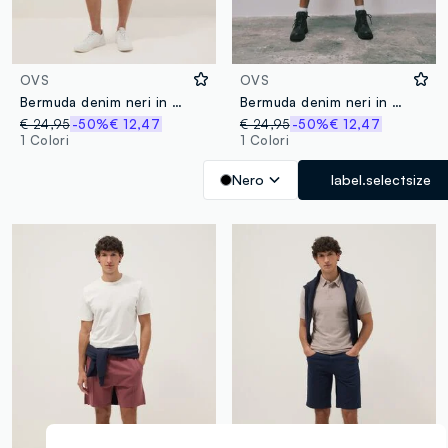
OVS
OVS
Bermuda denim neri in cotone elasticizzato slim fit
Bermuda denim neri in misto cotone baggy fit
€ 24,95
-50%
€ 12,47
€ 24,95
-50%
€ 12,47
1 Colori
1 Colori
Nero
label.selectsize