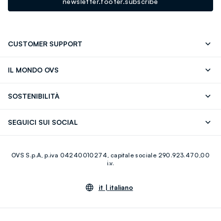
newsletter.footer.subscribe
CUSTOMER SUPPORT
Segui il tuo ordine
Contattaci: 0418520342 (lun-ven 9-
IL MONDO OVS
17)
OVS ❤️ friends
Stampa
FAQ
Store locator
SOSTENIBILITÀ
Careers
Franchising
Scopri il nostro percorso
Cotone Italiano
SEGUICI SUI SOCIAL
Giftcard
Eco Valore
Raccolta abiti usati
Facebook
Instagram
RE-UP
OVS S.p.A, p.iva 04240010274, capitale sociale 290.923.470,00
Youtube
Linkedin
i.v.
it |
italiano