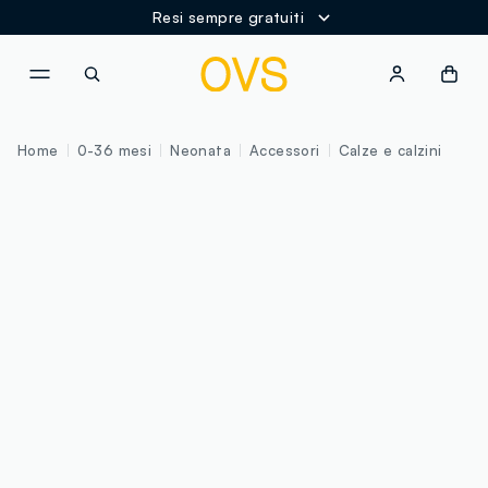
Resi sempre gratuiti
NAVIGATION.ARIA.GOTOMAINCONTENT
NAVIGATION.ARIA.GOTOFOOT
Home
0-36 mesi
Neonata
Accessori
Calze e calzini