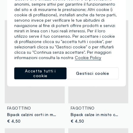
anonimi, sempre attivi per garantire il funzionamento
Bipack calzini corti in misto bamboo bianchi per neonati
Bipack calzini in misto bamboo multicolor da neonato regular fit
del sito e di misurarne le prestazione; Altri cookie (i
€ 5,95
€ 5,95
cookie di profilazione), installati anche da terze parti,
servono invece per verificare le tue abitudini di
navigazione al fine di poterti offrire prodotti e servizi
mirati in linea con i tuoi reali interessi. Per il loro
utilizzo serve il tuo consenso. Per accettare i cookie
di profilazione clicca su "accetta tutti i cookie", per
selezionarli clicca su "Gestisci cookie" o per rifiutarli
clicca su "Continua senza accettare". Per maggiori
informazioni consulta la nostra
Cookie Policy
Accetta tutti i
Gestisci cookie
cookie
FAGOTTINO
FAGOTTINO
Bipack calzini corti in misto cotone organico multicolor da neonato
Bipack calze in misto cotone multicolor per neonati con animali
€ 4,50
€ 4,50