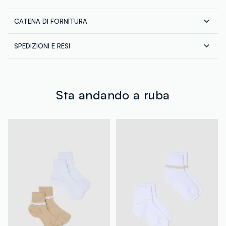
CATENA DI FORNITURA
Composizione:
75% COTONE,25% POLIAMMIDE
Fornitore di prodotto finito
SPEDIZIONI E RESI
CALZIFICIO BETTONI F.LLI
Spedizione in tutta Italia gratuita per ordini superiori a
MADE IN ITALY
€60. Restituisci gratuitamente i tuoi prodotti sia con il
corriere che in negozio: hai 30 giorni di tempo. Ritira i
tuoi prodotti in negozio, il servizio è sempre gratuito.
Sta andando a ruba