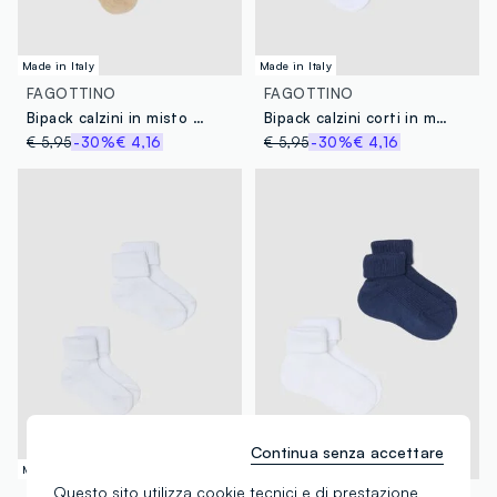
Made in Italy
Made in Italy
FAGOTTINO
FAGOTTINO
Bipack calzini in misto cotone multicolor da neonato con bordo ricamato
Bipack calzini corti in misto cotone bianchi da neonato regular fit
€ 5,95
-30%
€ 4,16
€ 5,95
-30%
€ 4,16
Continua senza accettare
Made in Italy
Made in Italy
Questo sito utilizza cookie tecnici e di prestazione
FAGOTTINO
FAGOTTINO