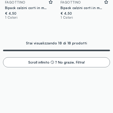
FAGOTTINO
FAGOTTINO
Bipack calzini corti in misto cotone multicolor da neonato con disegni
Bipack calzini corti in misto cotone organico multicolor da neonato
€ 4,50
€ 4,50
1 Colori
1 Colori
Stai visualizzando 18 di 18 prodotti
Scroll infinito 🙄 ? No grazie. Filtra!