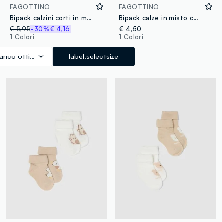
FAGOTTINO
FAGOTTINO
Bipack calzini corti in misto cotone bianchi da neonato regular fit
Bipack calze in misto cotone multicolor da neonata con stampe
€ 5,95
-30%
€ 4,16
€ 4,50
1 Colori
1 Colori
ianco ottico
label.selectsize