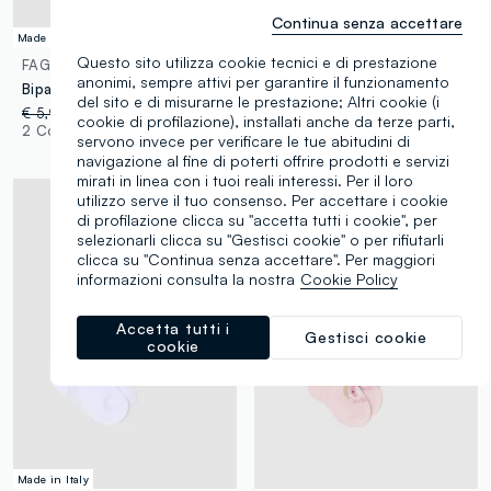
Continua senza accettare
Made in Italy
Made in Italy
Questo sito utilizza cookie tecnici e di prestazione
FAGOTTINO
FAGOTTINO
anonimi, sempre attivi per garantire il funzionamento
Bipack calzini in misto cotone bianchi da neonato con bordo ricamato
Bipack calzini corti in misto bamboo bianchi per neonati
del sito e di misurarne le prestazione; Altri cookie (i
€ 5,95
-30%
€ 4,16
€ 5,95
cookie di profilazione), installati anche da terze parti,
2 Colori
1 Colori
servono invece per verificare le tue abitudini di
navigazione al fine di poterti offrire prodotti e servizi
mirati in linea con i tuoi reali interessi. Per il loro
utilizzo serve il tuo consenso. Per accettare i cookie
di profilazione clicca su "accetta tutti i cookie", per
selezionarli clicca su "Gestisci cookie" o per rifiutarli
clicca su "Continua senza accettare". Per maggiori
informazioni consulta la nostra
Cookie Policy
Accetta tutti i
Gestisci cookie
cookie
Made in Italy