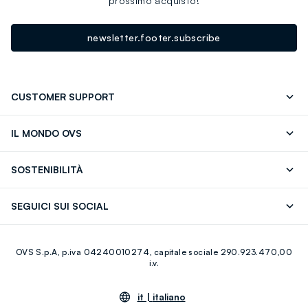
prossimo acquisto!
newsletter.footer.subscribe
CUSTOMER SUPPORT
Segui il tuo ordine
Contattaci: 0418520342 (lun-ven 9-
IL MONDO OVS
17)
OVS ❤️ friends
Stampa
FAQ
Store locator
SOSTENIBILITÀ
Careers
Franchising
Scopri il nostro percorso
Cotone Italiano
SEGUICI SUI SOCIAL
Giftcard
Eco Valore
Raccolta abiti usati
Facebook
Instagram
RE-UP
OVS S.p.A, p.iva 04240010274, capitale sociale 290.923.470,00
Youtube
Linkedin
i.v.
it |
italiano