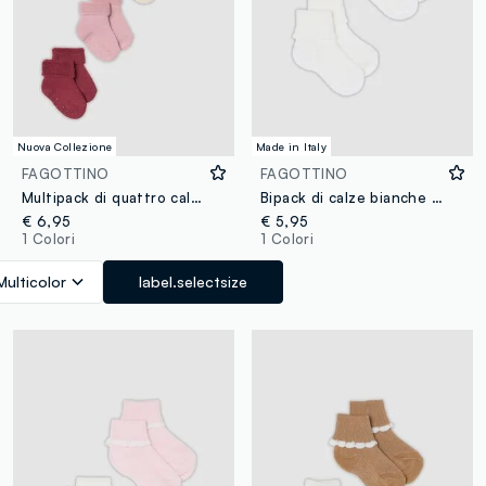
Nuova Collezione
Made in Italy
FAGOTTINO
FAGOTTINO
Multipack di quattro calze corte multicolor in misto cotone organico per neonata
Bipack di calze bianche corte in misto lana per neonati
€ 6,95
€ 5,95
1 Colori
1 Colori
Multicolor
label.selectsize