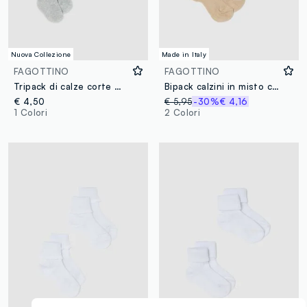
Nuova Collezione
Made in Italy
FAGOTTINO
FAGOTTINO
Tripack di calze corte multicolor in misto cotone organico per neonati
Bipack calzini in misto cotone multicolor da neonato con bordo ricamato
€ 4,50
€ 5,95
-30%
€ 4,16
1 Colori
2 Colori