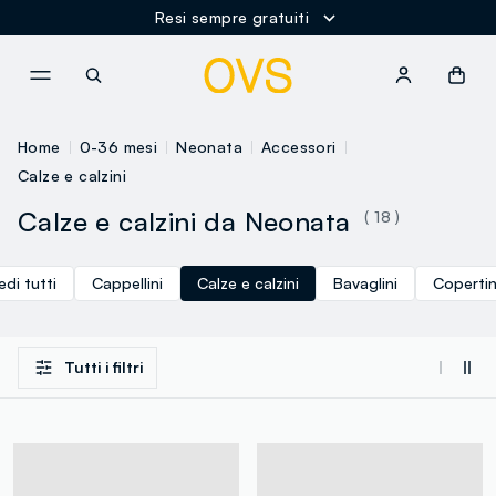
Resi sempre gratuiti
NAVIGATION.ARIA.GOTOMAINCONTENT
NAVIGATION.ARIA.GOTOFOOT
Home
0-36 mesi
Neonata
Accessori
Calze e calzini
Calze e calzini da Neonata
( 18 )
edi tutti
Cappellini
Calze e calzini
Bavaglini
Coperti
Tutti i filtri