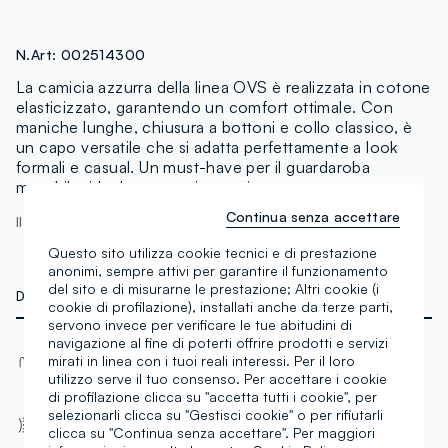
N.Art:
002514300
La camicia azzurra della linea OVS è realizzata in cotone
elasticizzato, garantendo un comfort ottimale. Con
maniche lunghe, chiusura a bottoni e collo classico, è
un capo versatile che si adatta perfettamente a look
formali e casual. Un must-have per il guardaroba
maschile, ideale per ogni occasione.
Continua senza accettare
Il modello è alto 185 cm ed indossa una 40
Questo sito utilizza cookie tecnici e di prestazione
anonimi, sempre attivi per garantire il funzionamento
del sito e di misurarne le prestazione; Altri cookie (i
DETTAGLI TECNICI
cookie di profilazione), installati anche da terze parti,
servono invece per verificare le tue abitudini di
navigazione al fine di poterti offrire prodotti e servizi
Materiale
Tessuto
mirati in linea con i tuoi reali interessi. Per il loro
Cotone
Popeline
utilizzo serve il tuo consenso. Per accettare i cookie
di profilazione clicca su "accetta tutti i cookie", per
Vestibilità
selezionarli clicca su "Gestisci cookie" o per rifiutarli
Chiusura con bottoni
clicca su "Continua senza accettare". Per maggiori
Regular