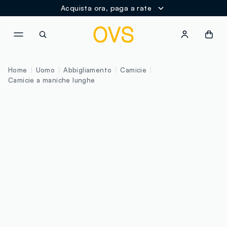
Acquista ora, paga a rate
NAVIGATION.ARIA.GOTOMAINCONTENT
NAVIGATION.ARIA.GOTOFOOT
Home
Uomo
Abbigliamento
Camicie
Camicie a maniche lunghe