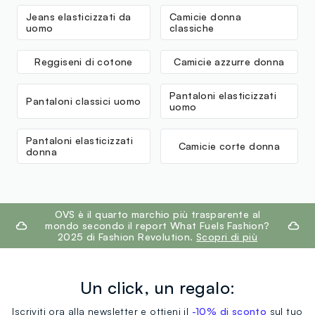
MADE IN BANGLADESH
Jeans elasticizzati da
Camicie donna
uomo
classiche
Reggiseni di cotone
Camicie azzurre donna
Pantaloni elasticizzati
Pantaloni classici uomo
uomo
Pantaloni elasticizzati
Camicie corte donna
donna
footer.ariatitle
OVS è il quarto marchio più trasparente al
mondo secondo il report What Fuels Fashion?
2025 di Fashion Revolution.
Scopri di più
Un click, un regalo:
Iscriviti ora alla newsletter e ottieni il
-10% di sconto
sul tuo