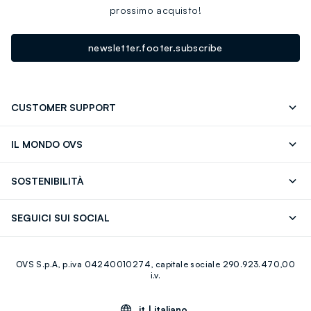
prossimo acquisto!
newsletter.footer.subscribe
CUSTOMER SUPPORT
Segui il tuo ordine
Contattaci: 0418520342 (lun-ven 9-
IL MONDO OVS
17)
OVS ❤️ friends
Stampa
FAQ
Store locator
SOSTENIBILITÀ
Careers
Franchising
Scopri il nostro percorso
Cotone Italiano
SEGUICI SUI SOCIAL
Giftcard
Eco Valore
Raccolta abiti usati
Facebook
Instagram
RE-UP
OVS S.p.A, p.iva 04240010274, capitale sociale 290.923.470,00
Youtube
Linkedin
i.v.
it |
italiano