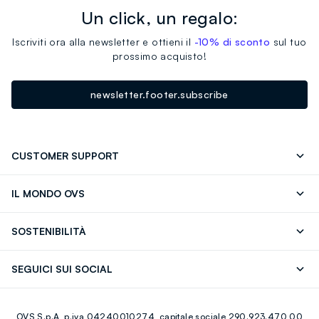
Un click, un regalo:
Iscriviti ora alla newsletter e ottieni il
-10% di sconto
sul tuo
prossimo acquisto!
newsletter.footer.subscribe
CUSTOMER SUPPORT
Segui il tuo ordine
Contattaci: 0418520342 (lun-ven 9-
IL MONDO OVS
17)
OVS ❤️ friends
Stampa
FAQ
Store locator
SOSTENIBILITÀ
Careers
Franchising
Scopri il nostro percorso
Cotone Italiano
SEGUICI SUI SOCIAL
Giftcard
Eco Valore
Raccolta abiti usati
Facebook
Instagram
RE-UP
OVS S.p.A, p.iva 04240010274, capitale sociale 290.923.470,00