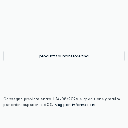
label.color
:
single.size
button.addtobag
product.foundinstore.find
Consegna prevista entro il 14/08/2026 e spedizione gratuita
per ordini superiori a 60€.
Maggiori informazioni