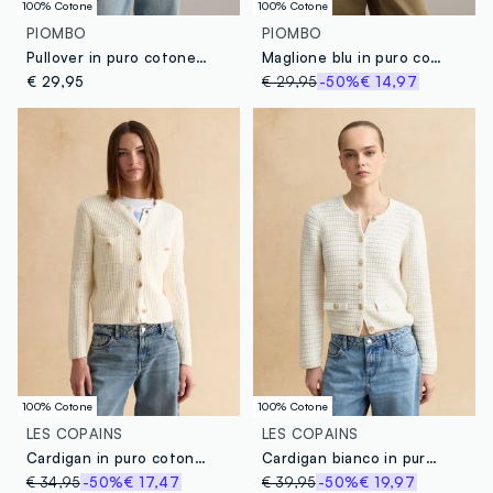
100% Cotone
100% Cotone
PIOMBO
PIOMBO
Pullover in puro cotone a righe multicolor regular fit
Maglione blu in puro cotone regular fit con lavorazione a treccia
€ 29,95
€ 29,95
-50%
€ 14,97
100% Cotone
100% Cotone
LES COPAINS
LES COPAINS
Cardigan in puro cotone bianco regular fit con design a maglia e bottoni
Cardigan bianco in puro cotone regular fit con bottoni e tasche
€ 34,95
-50%
€ 17,47
€ 39,95
-50%
€ 19,97