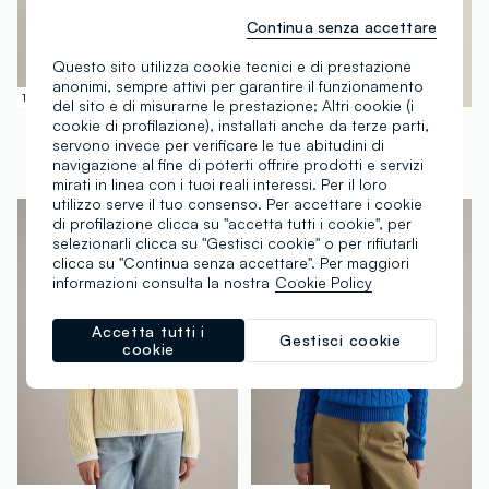
Continua senza accettare
Questo sito utilizza cookie tecnici e di prestazione
anonimi, sempre attivi per garantire il funzionamento
100% Cotone
100% Cotone
del sito e di misurarne le prestazione; Altri cookie (i
cookie di profilazione), installati anche da terze parti,
PIOMBO
PIOMBO
servono invece per verificare le tue abitudini di
Pullover a coste con lavorazione a trecce
Pullover a trecce con scollo a V
navigazione al fine di poterti offrire prodotti e servizi
€ 29,95
-50%
€ 14,97
€ 29,95
-50%
€ 14,97
mirati in linea con i tuoi reali interessi. Per il loro
utilizzo serve il tuo consenso. Per accettare i cookie
di profilazione clicca su "accetta tutti i cookie", per
selezionarli clicca su "Gestisci cookie" o per rifiutarli
clicca su "Continua senza accettare". Per maggiori
informazioni consulta la nostra
Cookie Policy
Accetta tutti i
Gestisci cookie
cookie