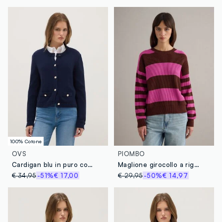
100% Cotone
OVS
PIOMBO
Cardigan blu in puro cotone regular fit con bottoni
Maglione girocollo a righe multicolor in misto cotone regular fit
€ 34,95
-51%
€ 17,00
€ 29,95
-50%
€ 14,97