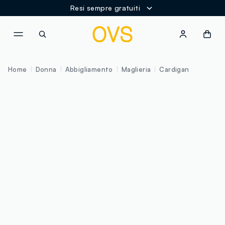
Resi sempre gratuiti
NAVIGATION.ARIA.GOTOMAINCONTENT
NAVIGATION.ARIA.GOTOFOOT
Home
Donna
Abbigliamento
Maglieria
Cardigan