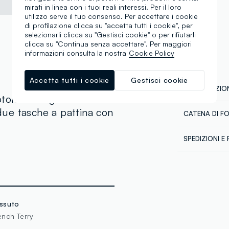
mirati in linea con i tuoi reali interessi. Per il loro
utilizzo serve il tuo consenso. Per accettare i cookie
di profilazione clicca su "accetta tutti i cookie", per
selezionarli clicca su "Gestisci cookie" o per rifiutarli
clicca su "Continua senza accettare". Per maggiori
informazioni consulta la nostra
Cookie Policy
Accetta tutti i cookie
Gestisci cookie
COMPOSIZION
tone B.Angel. Profili
 due tasche a pattina con
CATENA DI F
Composizion
Fornitore di 
SPEDIZIONI E 
LIBERTY KNI
Spedizione in
MADE IN BA
Temperatura
€60. Restitui
corriere che 
tuoi prodotti
ssuto
ench Terry