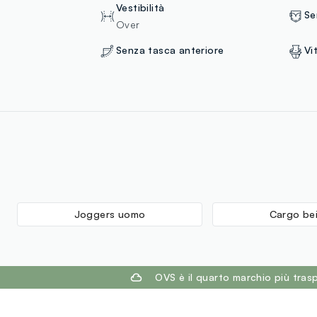
Vestibilità
Se
Over
Senza tasca anteriore
Vi
Joggers uomo
Cargo be
footer.ariatitle
OVS è il quarto marchio più tra