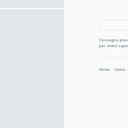
Consegna previ
per ordini supe
Home
Uomo