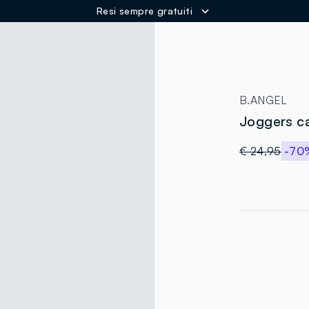
Resi sempre gratuiti
ER
B.ANGEL
Joggers car
€ 24,95
-70
label.color
:
single.size