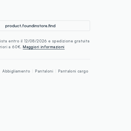
loyalty.guest.discoverpagelink
product.foundinstore.find
sta entro il 12/08/2026 e spedizione gratuita
riori a 60€.
Maggiori informazioni
Abbigliamento
Pantaloni
Pantaloni cargo