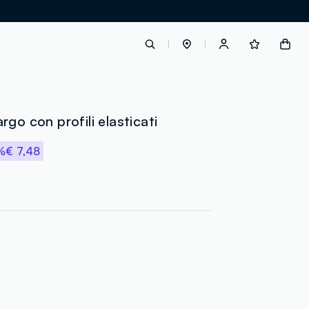
label.account.login
go con profili elasticati
%
€ 7,48
button.loginandregister
button.order.tracking
loyalty.euro.points
loyalty.guest.message