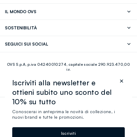
Segui il tuo ordine
Contattaci: 0418520342 (lun-ven 9-
IL MONDO OVS
17)
OVS ❤️ friends
Stampa
FAQ
Store locator
SOSTENIBILITÀ
Careers
Franchising
Scopri il nostro percorso
Cotone Italiano
SEGUICI SUI SOCIAL
Giftcard
Eco Valore
Raccolta abiti usati
Facebook
Instagram
RE-UP
OVS S.p.A, p.iva 04240010274, capitale sociale 290.923.470,00
Youtube
Linkedin
i.v.
Iscriviti alla newsletter e
it |
italiano
ottieni subito uno sconto del
10% su tutto
Accessibilità
Gestisci Cookie
Cookie Policy
Conoscerai in anteprima le novità di collezione, i
nuovi brand e tutte le promozioni.
Privacy Policy
Sitemap
Iscriviti