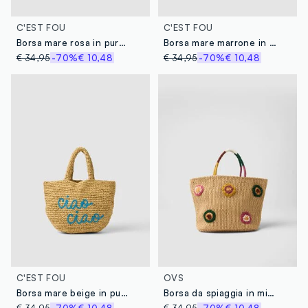
C'EST FOU
C'EST FOU
Borsa mare rosa in puro tessuto carta
Borsa mare marrone in puro tessuto carta
€ 34,95
-70%
€ 10,48
€ 34,95
-70%
€ 10,48
C'EST FOU
OVS
Borsa mare beige in puro tessuto carta intrecciato
Borsa da spiaggia in misto cotone e tessuto carta beige con dettagli
€ 34,95
-70%
€ 10,48
€ 34,95
-70%
€ 10,48