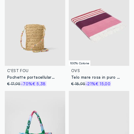
100% Cotone
C'EST FOU
OVS
Pochette portacellulare beige in puro tessuto carta
Telo mare rosa in puro cotone a righe
€ 17,95
-70%
€ 5,38
€ 18,95
-21%
€ 15,00