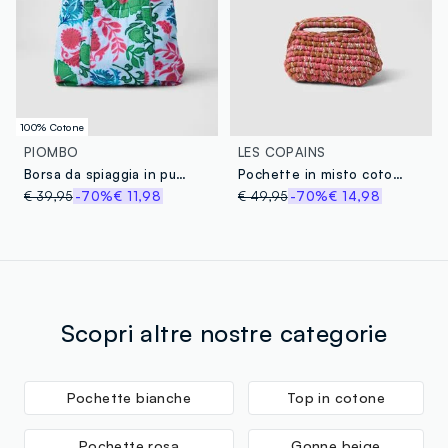
100% Cotone
PIOMBO
LES COPAINS
Borsa da spiaggia in puro cotone multicolor con motivi floreali
Pochette in misto cotone intrecciato multicolor
€ 39,95
-70%
€ 11,98
€ 49,95
-70%
€ 14,98
Scopri altre nostre categorie
Pochette bianche
Top in cotone
Pochette rosa
Gonne beige