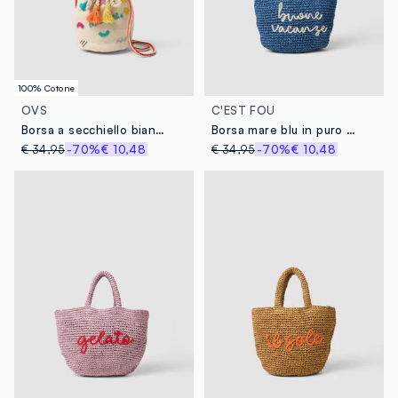
100% Cotone
OVS
C'EST FOU
Borsa a secchiello bianca in puro cotone con dettagli crochet colorati
Borsa mare blu in puro tessuto carta intrecciato
€ 34,95
-70%
€ 10,48
€ 34,95
-70%
€ 10,48