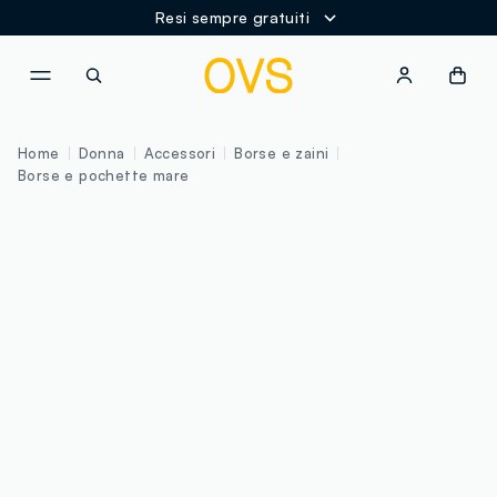
Resi sempre gratuiti
NAVIGATION.ARIA.GOTOMAINCONTENT
NAVIGATION.ARIA.GOTOFOOT
Home
Donna
Accessori
Borse e zaini
Borse e pochette mare