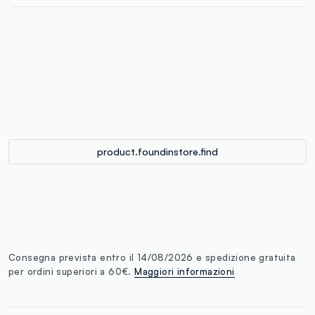
label.color
:
single.size
button.addtobag
product.foundinstore.find
Consegna prevista entro il 14/08/2026 e spedizione gratuita
per ordini superiori a 60€.
Maggiori informazioni