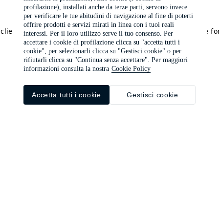
profilazione), installati anche da terze parti, servono invece
per verificare le tue abitudini di navigazione al fine di poterti
offrire prodotti e servizi mirati in linea con i tuoi reali
a client-side exception has occurred (see the browser console f
interessi. Per il loro utilizzo serve il tuo consenso. Per
accettare i cookie di profilazione clicca su "accetta tutti i
cookie", per selezionarli clicca su "Gestisci cookie" o per
rifiutarli clicca su "Continua senza accettare". Per maggiori
informazioni consulta la nostra
Cookie Policy
Accetta tutti i cookie
Gestisci cookie