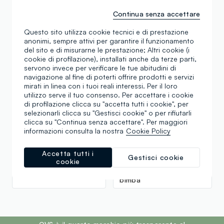
Continua senza accettare
Scopri altre nostre categorie
Questo sito utilizza cookie tecnici e di prestazione
anonimi, sempre attivi per garantire il funzionamento
del sito e di misurarne le prestazione; Altri cookie (i
cookie di profilazione), installati anche da terze parti,
Calze di cotone da
Calze in nylon donna
servono invece per verificare le tue abitudini di
donna
navigazione al fine di poterti offrire prodotti e servizi
mirati in linea con i tuoi reali interessi. Per il loro
Calze eleganti uomo
Calze da uomo colorate
utilizzo serve il tuo consenso. Per accettare i cookie
di profilazione clicca su "accetta tutti i cookie", per
selezionarli clicca su "Gestisci cookie" o per rifiutarli
Calze lunghe per uomo
Calzini fantasia uomo
clicca su "Continua senza accettare". Per maggiori
informazioni consulta la nostra
Cookie Policy
Calze lunghe di cotone
Pantaloni in maglia da
da Uomo
donna
Accetta tutti i
Gestisci cookie
cookie
Calze di cotone per
Calze bianche uomo
bimba
footer.ariatitle