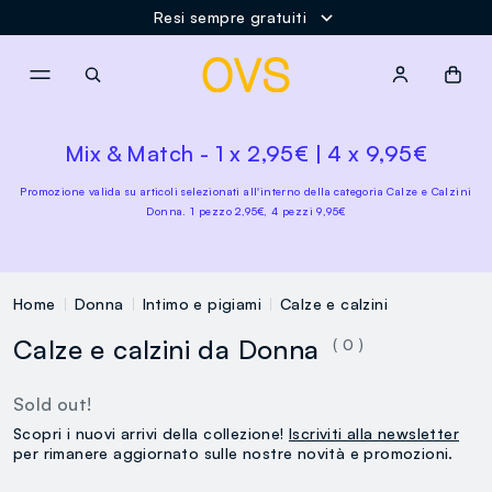
Resi sempre gratuiti
NAVIGATION.ARIA.GOTOMAINCONTENT
NAVIGATION.ARIA.GOTOFOOT
Mix & Match - 1 x 2,95€ | 4 x 9,95€
Promozione valida su articoli selezionati all'interno della categoria Calze e Calzini
Donna. 1 pezzo 2,95€, 4 pezzi 9,95€
Home
Donna
Intimo e pigiami
Calze e calzini
Calze e calzini da Donna
( 0 )
Sold out!
Scopri i nuovi arrivi della collezione!
Iscriviti alla newsletter
per rimanere aggiornato sulle nostre novità e promozioni.