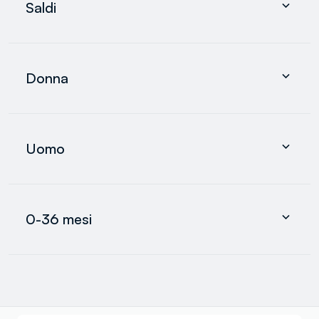
Saldi
Donna
Uomo
Donna
0-36 mesi
search.noproducts.suggestedcategory.allproducts
Abbigliamento
Intimo e pigiami
Uomo
Accessori
search.noproducts.suggestedcategory.allproducts
Abbigliamento
Intimo e pigiami
0-36 mesi
Accessori
search.noproducts.suggestedcategory.allproducts
Neonato
Neonata
Bimbo
search.noproducts.suggestedcategory.allproducts