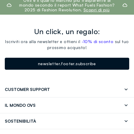
OVS è il quarto marchio più trasparente al
mondo secondo il report What Fuels Fashion?
2025 di Fashion Revolution.
Scopri di più
Un click, un regalo:
Iscriviti ora alla newsletter e ottieni il
-10% di sconto
sul tuo
prossimo acquisto!
newsletter.footer.subscribe
CUSTOMER SUPPORT
Segui il tuo ordine
Contattaci: 0418520342 (lun-ven 9-
IL MONDO OVS
17)
OVS ❤️ friends
Stampa
FAQ
Store locator
SOSTENIBILITÀ
Careers
Franchising
Scopri il nostro percorso
Cotone Italiano