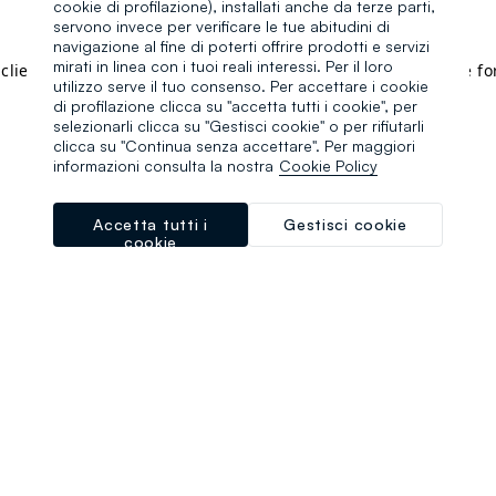
cookie di profilazione), installati anche da terze parti,
servono invece per verificare le tue abitudini di
navigazione al fine di poterti offrire prodotti e servizi
mirati in linea con i tuoi reali interessi. Per il loro
a client-side exception has occurred (see the browser console f
utilizzo serve il tuo consenso. Per accettare i cookie
di profilazione clicca su "accetta tutti i cookie", per
selezionarli clicca su "Gestisci cookie" o per rifiutarli
clicca su "Continua senza accettare". Per maggiori
informazioni consulta la nostra
Cookie Policy
Accetta tutti i
Gestisci cookie
cookie