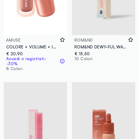
AMUSE
ROM&ND
COLORE + VOLUME + IDRATAZIONE, innovativa tinta labbra ad effetto volumizzante, per labbra morbide e super juicy - Make-up coreano
ROM&ND DEWY·FUL WATER TINT 10 MURMUR PINK - make-up coreano
€ 20,90
€ 15,50
Accedi o registrati:
10 Colori
-30%
8 Colori