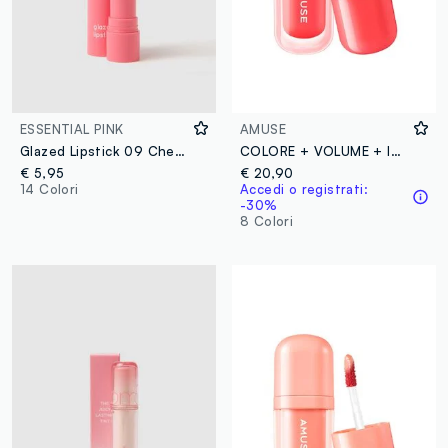
ESSENTIAL PINK
AMUSE
Glazed Lipstick 09 Cherry jam
COLORE + VOLUME + IDRATAZIONE, innovativa tinta labbra ad effetto volumizzante, per labbra morbide e super juicy - Make-up coreano
€ 5,95
€ 20,90
14 Colori
Accedi o registrati:
-30%
8 Colori