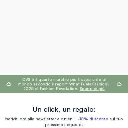
footer.ariatitle
OVS è il quarto marchio più trasparente al
mondo secondo il report What Fuels Fashion?
2025 di Fashion Revolution.
Scopri di più
Un click, un regalo:
Iscriviti ora alla newsletter e ottieni il
-10% di sconto
sul tuo
prossimo acquisto!