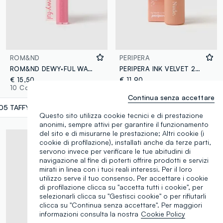
ROM&ND
PERIPERA
ROM&ND DEWY·FUL WATER TINT 05 TAFFY - make-up coreano
PERIPERA INK VELVET 25 - make-up coreano
€ 15,50
€ 11,90
10 Colori
20 Colori
Continua senza accettare
05 TAFFY
label.selectsize
Questo sito utilizza cookie tecnici e di prestazione
anonimi, sempre attivi per garantire il funzionamento
del sito e di misurarne le prestazione; Altri cookie (i
cookie di profilazione), installati anche da terze parti,
servono invece per verificare le tue abitudini di
navigazione al fine di poterti offrire prodotti e servizi
mirati in linea con i tuoi reali interessi. Per il loro
utilizzo serve il tuo consenso. Per accettare i cookie
di profilazione clicca su "accetta tutti i cookie", per
selezionarli clicca su "Gestisci cookie" o per rifiutarli
clicca su "Continua senza accettare". Per maggiori
informazioni consulta la nostra
Cookie Policy