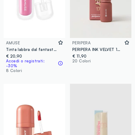
AMUSE
PERIPERA
Tinta labbra dal fantastico effetto glossy. Colore vibrante e labbra idratate per 12 ore - Make-up coreano
PERIPERA INK VELVET 17 - make-up coreano
€ 20,90
€ 11,90
Accedi o registrati:
20 Colori
-30%
8 Colori