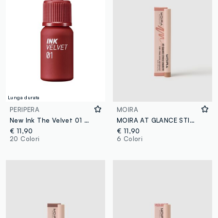
Lunga durata
PERIPERA
MOIRA
New Ink The Velvet 01 Good Brick - make-up coreano
MOIRA AT GLANCE STICK SHADOW 005 CASHMERE ROSE - make-up coreano
€ 11,90
€ 11,90
20 Colori
6 Colori