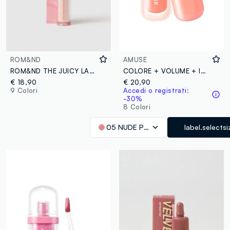
ROM&ND
AMUSE
ROM&ND THE JUICY LASTING TINT 23 PEACH PEACH ME - make-up coreano
COLORE + VOLUME + IDRATAZIONE, innovativa tinta labbra ad effetto volumizzante, per labbra morbide e super juicy - Make-up coreano
€ 18,90
€ 20,90
9 Colori
Accedi o registrati:
-30%
8 Colori
05 NUDE PUMPKIN
label.selectsi