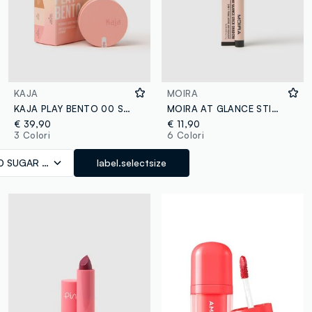
KAJA
MOIRA
KAJA PLAY BENTO 00 SUGAR COOKIE - make-up coreano
MOIRA AT GLANCE STICK SHADOW 013 BLACK - make-up coreano
€ 39,90
€ 11,90
3 Colori
6 Colori
0 SUGAR COOKIE
label.selectsize