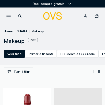
Resi sempre gratuiti
NAVIGATION.ARIA.GOTOMAINCONTENT
NAVIGATION.ARIA.GOTOFOOT
Home
SHAKA
Makeup
Makeup
( 962 )
Vedi tutti
Primer e fissanti
BB Cream e CC Cream
F
Tutti i filtri