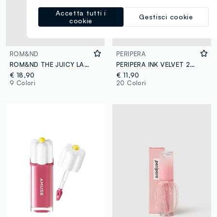
Accetta tutti i
Gestisci cookie
cookie
ROM&ND
PERIPERA
ROM&ND THE JUICY LASTING TINT 03 BARE GRAPE - make-up coreano
PERIPERA INK VELVET 24 - make-up coreano
€ 18,90
€ 11,90
9 Colori
20 Colori