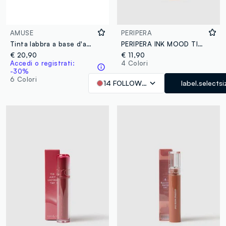
AMUSE
PERIPERA
Tinta labbra a base d'acqua, dona grande luminosità con finish leggero a lunga tenuta - Make-up coreano
PERIPERA INK MOOD TINT 14 - make-up coreano
€ 20,90
€ 11,90
Accedi o registrati:
4 Colori
-30%
6 Colori
14 FOLLOW ROSE
label.selectsi