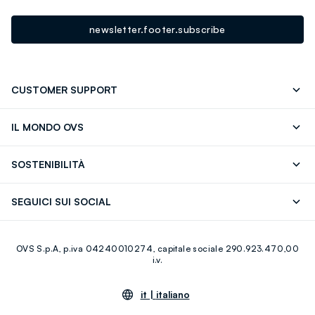
newsletter.footer.subscribe
CUSTOMER SUPPORT
Segui il tuo ordine
Contattaci: 0418520342 (lun-ven 9-
IL MONDO OVS
17)
OVS ❤️ friends
Stampa
FAQ
Store locator
SOSTENIBILITÀ
Careers
Franchising
Scopri il nostro percorso
Cotone Italiano
SEGUICI SUI SOCIAL
Giftcard
Eco Valore
Raccolta abiti usati
Facebook
Instagram
RE-UP
OVS S.p.A, p.iva 04240010274, capitale sociale 290.923.470,00
Youtube
Linkedin
i.v.
it |
italiano