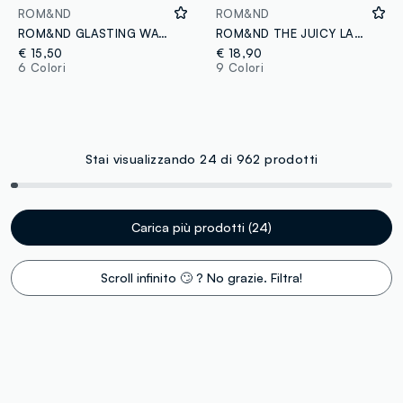
ROM&ND
ROM&ND
ROM&ND GLASTING WATER TINT 16 FIGRISE - make-up coreano
ROM&ND THE JUICY LASTING TINT 05 JUJUBE - make-up coreano
€ 15,50
€ 18,90
6 Colori
9 Colori
Stai visualizzando 24 di 962 prodotti
Carica più prodotti (24)
Scroll infinito 🙄 ? No grazie. Filtra!