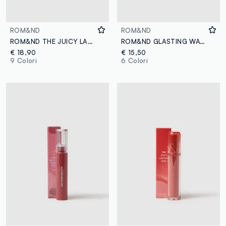
ROM&ND
ROM&ND
ROM&ND THE JUICY LASTING TINT 04 FIG FIG - make-up coreano
ROM&ND GLASTING WATER TINT 15 NUDY SUNDOWN - make-up coreano
€ 18,90
€ 15,50
9 Colori
6 Colori