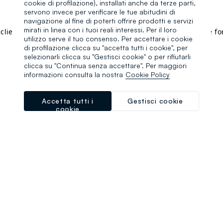
cookie di profilazione), installati anche da terze parti,
servono invece per verificare le tue abitudini di
navigazione al fine di poterti offrire prodotti e servizi
mirati in linea con i tuoi reali interessi. Per il loro
a client-side exception has occurred (see the browser console f
utilizzo serve il tuo consenso. Per accettare i cookie
di profilazione clicca su "accetta tutti i cookie", per
selezionarli clicca su "Gestisci cookie" o per rifiutarli
clicca su "Continua senza accettare". Per maggiori
informazioni consulta la nostra
Cookie Policy
Accetta tutti i
Gestisci cookie
cookie