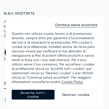
N.Art:
002173976
Joggers in French Terry (felpa non garzata
Continua senza accettare
internamente) di puro cotone con coulisse a fettuccia.
Una tasca applicata sul retro. Stampa dinosauro sul lato.
Questo sito utilizza cookie tecnici e di prestazione
Caviglie elasticate.
anonimi, sempre attivi per garantire il funzionamento
del sito e di misurarne le prestazione; Altri cookie (i
cookie di profilazione), installati anche da terze parti,
OEKO-TEX class I
servono invece per verificare le tue abitudini di
CENTROCOT:
0906991.O
navigazione al fine di poterti offrire prodotti e servizi
Scopri di più
mirati in linea con i tuoi reali interessi. Per il loro
utilizzo serve il tuo consenso. Per accettare i cookie
di profilazione clicca su "accetta tutti i cookie", per
selezionarli clicca su "Gestisci cookie" o per rifiutarli
clicca su "Continua senza accettare". Per maggiori
informazioni consulta la nostra
Cookie Policy
DETTAGLI TECNICI
MATERIALI E FILIERA
Accetta tutti i
Gestisci cookie
cookie
Materiale
Tessuto
Cotone
French Terry