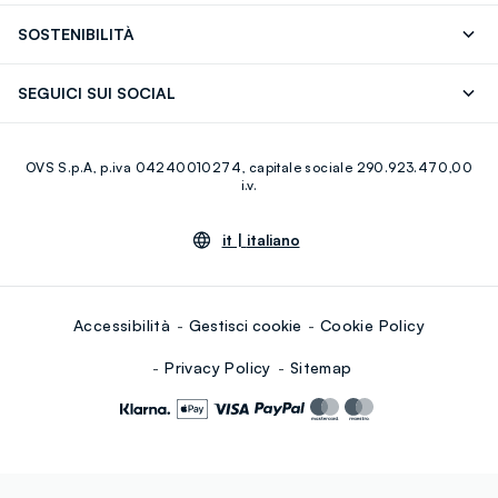
OVS ❤️ friends
Stampa
FAQ
Store locator
SOSTENIBILITÀ
Careers
Franchising
Scopri il nostro percorso
Cotone Italiano
SEGUICI SUI SOCIAL
Giftcard
Eco Valore
Raccolta abiti usati
Facebook
Instagram
RE-UP
OVS S.p.A, p.iva 04240010274, capitale sociale 290.923.470,00
Youtube
Linkedin
i.v.
it |
italiano
Accessibilità
Gestisci cookie
Cookie Policy
Privacy Policy
Sitemap