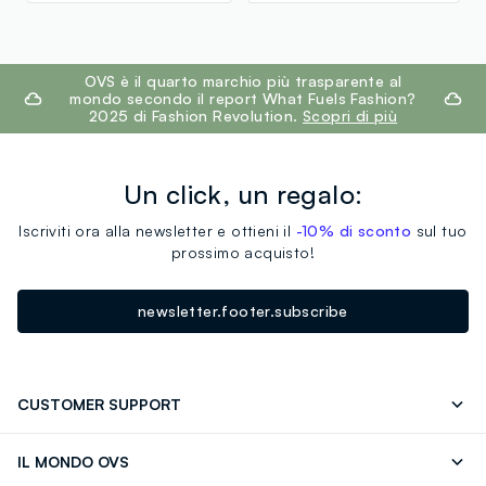
SIRAJGONJ FASHIONS LTD
MADE IN BANGLADESH
footer.ariatitle
OVS è il quarto marchio più trasparente al
mondo secondo il report What Fuels Fashion?
2025 di Fashion Revolution.
Scopri di più
Un click, un regalo:
Iscriviti ora alla newsletter e ottieni il
-10% di sconto
sul tuo
prossimo acquisto!
newsletter.footer.subscribe
CUSTOMER SUPPORT
Segui il tuo ordine
Contattaci: 0418520342 (lun-ven 9-
IL MONDO OVS
17)