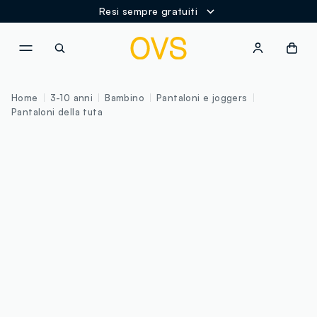
Resi sempre gratuiti
NAVIGATION.ARIA.GOTOMAINCONTENT
NAVIGATION.ARIA.GOTOFOOT
Home
3-10 anni
Bambino
Pantaloni e joggers
Pantaloni della tuta