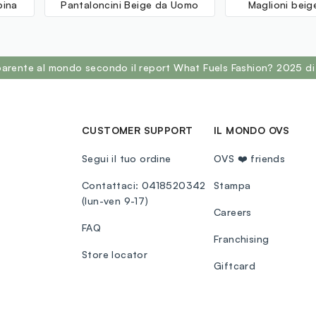
bina
Pantaloncini Beige da Uomo
Maglioni bei
sparente al mondo secondo il report What Fuels Fashion? 2025 di
CUSTOMER SUPPORT
IL MONDO OVS
Segui il tuo ordine
OVS ❤️ friends
Contattaci: 0418520342
Stampa
(lun-ven 9-17)
Careers
FAQ
Franchising
Store locator
Giftcard