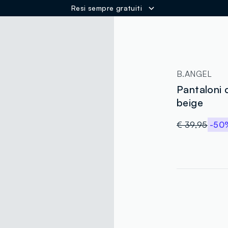
Resi sempre gratuiti
ER
B.ANGEL
Pantaloni 
beige
€ 39,95
-50
label.color
:
single.size