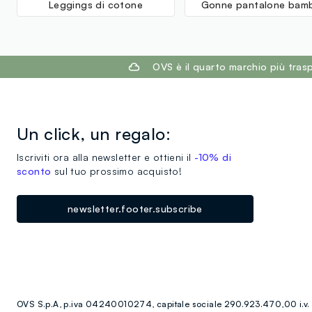
Leggings di cotone
Gonne pantalone bam
footer.ariatitle
OVS è il quarto marchio più tra
Un click, un regalo:
Iscriviti ora alla newsletter e ottieni il
-10% di
sconto
sul tuo prossimo acquisto!
newsletter.footer.subscribe
OVS S.p.A, p.iva 04240010274, capitale sociale 290.923.470,00 i.v.