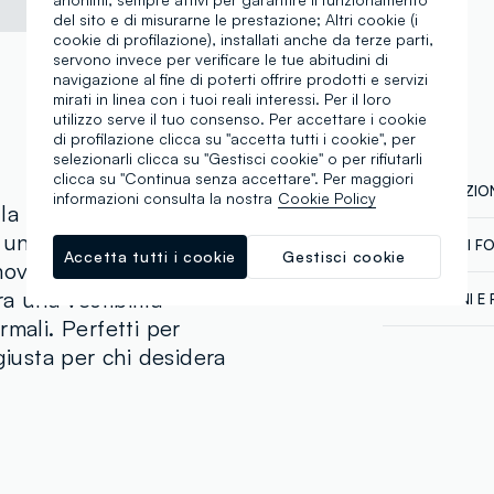
del sito e di misurarne le prestazione; Altri cookie (i
cookie di profilazione), installati anche da terze parti,
servono invece per verificare le tue abitudini di
navigazione al fine di poterti offrire prodotti e servizi
mirati in linea con i tuoi reali interessi. Per il loro
utilizzo serve il tuo consenso. Per accettare i cookie
di profilazione clicca su "accetta tutti i cookie", per
selezionarli clicca su "Gestisci cookie" o per rifiutarli
clicca su "Continua senza accettare". Per maggiori
COMPOSIZION
informazioni consulta la nostra
Cookie Policy
lla linea B.Angel sono
 un fit relaxed che
CATENA DI F
Composizion
Accetta tutti i cookie
Gestisci cookie
movimento. La vita
Fornitore di 
a una vestibilità
SPEDIZIONI E 
RAJBY INDU
rmali. Perfetti per
Spedizione in
MADE IN PA
Temperatura
giusta per chi desidera
€60. Restitui
corriere che 
tuoi prodotti