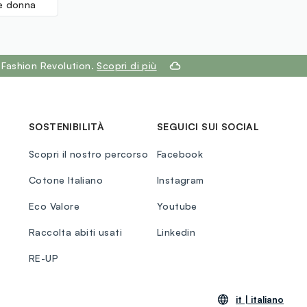
ge donna
 Fashion Revolution.
Scopri di più
SOSTENIBILITÀ
SEGUICI SUI SOCIAL
Scopri il nostro percorso
Facebook
Cotone Italiano
Instagram
Eco Valore
Youtube
Raccolta abiti usati
Linkedin
RE-UP
it |
italiano