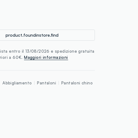
loyalty.guest.discoverpagelink
product.foundinstore.find
sta entro il 13/08/2026 e spedizione gratuita
riori a 60€.
Maggiori informazioni
Abbigliamento
Pantaloni
Pantaloni chino