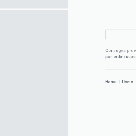
Consegna previ
per ordini supe
Home
Uomo