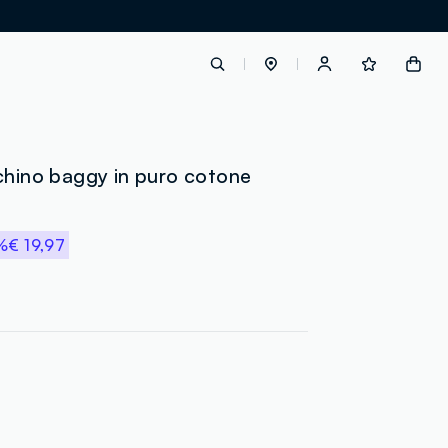
label.account.login
chino baggy in puro cotone
button.loginandregister
%
€ 19,97
button.order.tracking
loyalty.euro.points
loyalty.guest.message