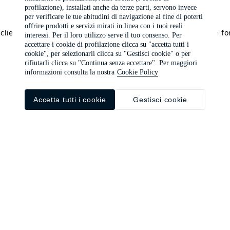
profilazione), installati anche da terze parti, servono invece
per verificare le tue abitudini di navigazione al fine di poterti
offrire prodotti e servizi mirati in linea con i tuoi reali
a client-side exception has occurred (see the browser console f
interessi. Per il loro utilizzo serve il tuo consenso. Per
accettare i cookie di profilazione clicca su "accetta tutti i
cookie", per selezionarli clicca su "Gestisci cookie" o per
rifiutarli clicca su "Continua senza accettare". Per maggiori
informazioni consulta la nostra
Cookie Policy
Accetta tutti i cookie
Gestisci cookie