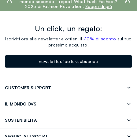
mondo secondo il report What Fuels Fashion?
2025 di Fashion Revolution.
Scopri di più
Un click, un regalo:
Iscriviti ora alla newsletter e ottieni il
-10% di sconto
sul tuo
prossimo acquisto!
newsletter.footer.subscribe
CUSTOMER SUPPORT
Segui il tuo ordine
Contattaci: 0418520342 (lun-ven 9-
IL MONDO OVS
17)
OVS ❤️ friends
Stampa
FAQ
Store locator
SOSTENIBILITÀ
Careers
Franchising
Scopri il nostro percorso
Cotone Italiano
SEGUICI SUI SOCIAL
Giftcard