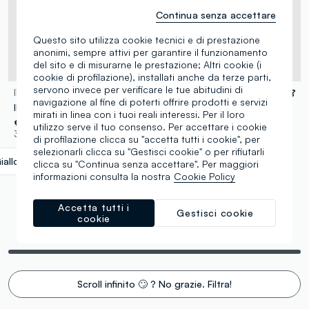
Continua senza accettare
Questo sito utilizza cookie tecnici e di prestazione
anonimi, sempre attivi per garantire il funzionamento
del sito e di misurarne le prestazione; Altri cookie (i
cookie di profilazione), installati anche da terze parti,
servono invece per verificare le tue abitudini di
INVISIBOBBLE
INVISIBOBBLE
navigazione al fine di poterti offrire prodotti e servizi
IB MYCLAW SET Hothouse Florals 3 pezzi
IB MYCLAW L Hug me, Baby 6 pezzi
mirati in linea con i tuoi reali interessi. Per il loro
€ 9,95
€ 13,95
utilizzo serve il tuo consenso. Per accettare i cookie
3 Colori
3 Colori
di profilazione clicca su "accetta tutti i cookie", per
selezionarli clicca su "Gestisci cookie" o per rifiutarli
iallo/Rosa
label.selectsize
clicca su "Continua senza accettare". Per maggiori
informazioni consulta la nostra
Cookie Policy
Accetta tutti i
Gestisci cookie
cookie
Stai visualizzando 6 di 6 prodotti
Scroll infinito 🙄 ? No grazie. Filtra!