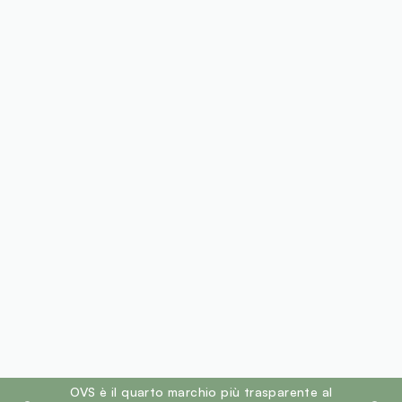
footer.ariatitle
OVS è il quarto marchio più trasparente al