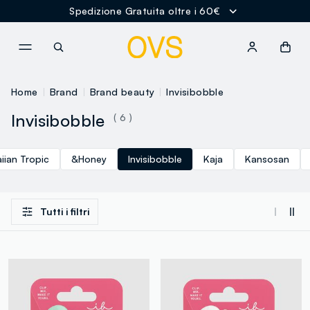
Spedizione Gratuita oltre i 60€
NAVIGATION.ARIA.GOTOMAINCONTENT
NAVIGATION.ARIA.GOTOFOOT
Home
Brand
Brand beauty
Invisibobble
Invisibobble
( 6 )
iian Tropic
&Honey
Invisibobble
Kaja
Kansosan
Tutti i filtri