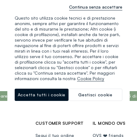
Continua lo shopping
Continua senza accettare
Questo sito utilizza cookie tecnici e di prestazione
anonimi, sempre attivi per garantire il funzionamento
del sito e di misurarne le prestazione; Altri cookie (i
cookie di profilazione), installati anche da terze parti,
servono invece per verificare le tue abitudini di
navigazione al fine di poterti offrire prodotti e servizi
mirati in linea con i tuoi reali interessi. Per il loro
utilizzo serve il tuo consenso. Per accettare i cookie
di profilazione clicca su "accetta tutti i cookie", per
selezionarli clicca su "Gestisci cookie" o per rifiutarli
clicca su "Continua senza accettare". Per maggiori
informazioni consulta la nostra
Cookie Policy
Accetta tutti i cookie
Gestisci cookie
sparente al mondo secondo il report What Fuels Fashion? 2025 di
CUSTOMER SUPPORT
IL MONDO OVS
Segui il tuo ordine
OVS ❤️ friends