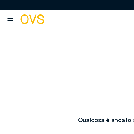
NAVIGATION.ARIA.GOTOMAINCONTENT
NAVIGATION.ARIA.GOTOFOOT
Qualcosa è andato s