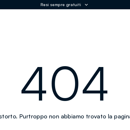
Resi sempre gratuiti
ER
404
torto. Purtroppo non abbiamo trovato la pagin