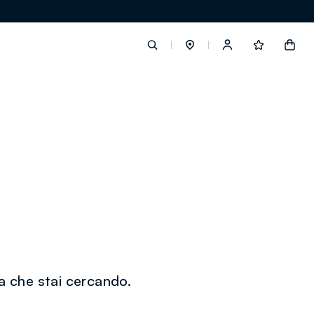
label.account.login
button.loginandregister
button.order.tracking
loyalty.euro.points
a che stai cercando.
loyalty.guest.message