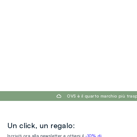
footer.ariatitle
OVS è il quarto marchio più tra
Un click, un regalo:
Iscriviti ora alla newsletter e ottieni il
-10% di