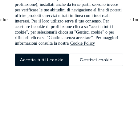
profilazione), installati anche da terze parti, servono invece
per verificare le tue abitudini di navigazione al fine di poterti
offrire prodotti e servizi mirati in linea con i tuoi reali
a client-side exception has occurred (see the browser console f
interessi. Per il loro utilizzo serve il tuo consenso. Per
accettare i cookie di profilazione clicca su "accetta tutti i
cookie", per selezionarli clicca su "Gestisci cookie" o per
rifiutarli clicca su "Continua senza accettare". Per maggiori
informazioni consulta la nostra
Cookie Policy
Accetta tutti i cookie
Gestisci cookie