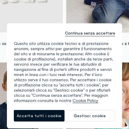
Continua senza accettare
PIOMBO KIDS
Questo sito utilizza cookie tecnici e di prestazione
Maglia in puro cotone bianca a righe blu vestibilità over da bambino
anonimi, sempre attivi per garantire il funzionamento
€ 22,95
del sito e di misurarne le prestazione; Altri cookie (i
cookie di profilazione), installati anche da terze parti,
servono invece per verificare le tue abitudini di
100% Cotone
navigazione al fine di poterti offrire prodotti e servizi
mirati in linea con i tuoi reali interessi. Per il loro
utilizzo serve il tuo consenso. Per accettare i cookie
di profilazione clicca su "accetta tutti i cookie", per
selezionarli clicca su "Gestisci cookie" o per rifiutarli
clicca su "Continua senza accettare". Per maggiori
informazioni consulta la nostra
Cookie Policy
Accetta tutti i cookie
Gestisci cookie