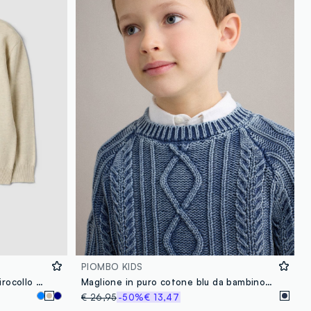
loyalty.guest.discoverpagelink
PIOMBO KIDS
Maglia beige in puro cotone a girocollo over fit per bambino
Maglione in puro cotone blu da bambino regular fit con design a maglia
€ 26,95
-50%
€ 13,47