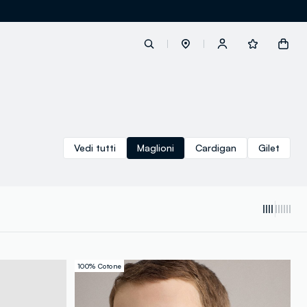
label.account.login
Vedi tutti
Maglioni
Cardigan
Gilet
button.loginandregister
button.order.tracking
100% Cotone
loyalty.euro.points
loyalty.guest.message