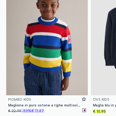
PIOMBO KIDS
OVS KIDS
Maglione in puro cotone a righe multicolor da bambino regular fit
€ 22,95
-50%
€ 11,47
€ 10,95