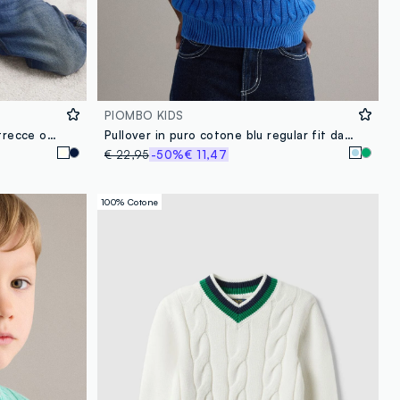
PIOMBO KIDS
Maglia bianca in puro cotone a trecce over fit per bambino
Pullover in puro cotone blu regular fit da bambino
€ 22,95
-50%
€ 11,47
100% Cotone