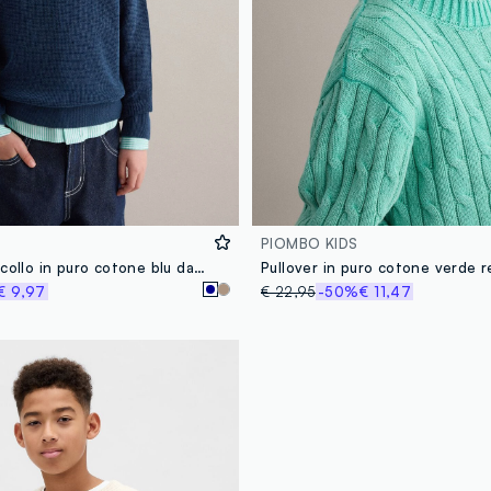
PIOMBO KIDS
Maglione girocollo in puro cotone blu da bambino regular fit
€ 9,97
€ 22,95
-50%
€ 11,47