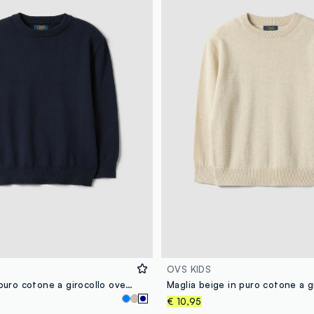
OVS KIDS
Maglia blu in puro cotone a girocollo over fit per bambino
€ 10,95