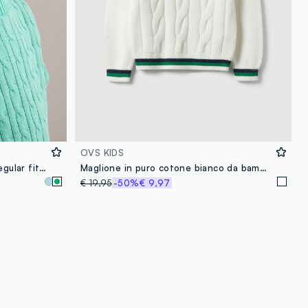
OVS KIDS
Pullover in puro cotone verde regular fit da bambino
Maglione in puro cotone bianco da bambino regular fit con collo a V
€ 19,95
-50%
€ 9,97