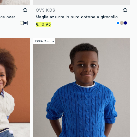
OVS KIDS
Maglia blu in puro cotone a trecce over fit per bambino
Maglia azzurra in puro cotone a girocollo over fit per bambino
€ 10,95
100% Cotone