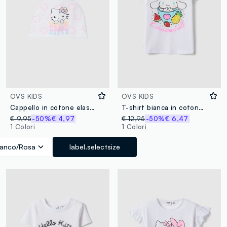
OVS KIDS
OVS KIDS
Cappello in cotone elasticizzato multicolor da bambina con stampa Hello Kitty
T-shirt bianca in cotone elasticizzato a maniche corte
€ 9,95
-50%
€ 4,97
€ 12,95
-50%
€ 6,47
1 Colori
1 Colori
ianco/Rosa
label.selectsize