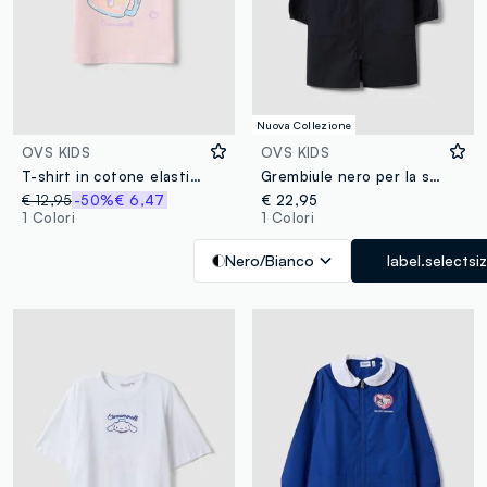
Nuova Collezione
OVS KIDS
OVS KIDS
T-shirt in cotone elasticizzato rosa da bambina regular fit con stampa
Grembiule nero per la scuola con ricamo Hello Kitty per bambina
€ 12,95
-50%
€ 6,47
€ 22,95
1 Colori
1 Colori
Nero/Bianco
label.selectsi