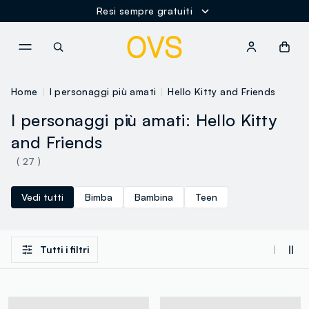
Resi sempre gratuiti
NAVIGATION.ARIA.GOTOMAINCONTENT
NAVIGATION.ARIA.GOTOFOOT
Home
I personaggi più amati
Hello Kitty and Friends
I personaggi più amati: Hello Kitty
and Friends
( 27 )
Vedi tutti
Bimba
Bambina
Teen
Tutti i filtri