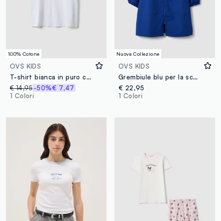
100% Cotone
Nuova Collezione
OVS KIDS
OVS KIDS
T-shirt bianca in puro cotone a maniche corte con stampa
Grembiule blu per la scuola con ricamo Hello Kitty per bambina
€ 14,95
-50%
€ 7,47
€ 22,95
1 Colori
1 Colori