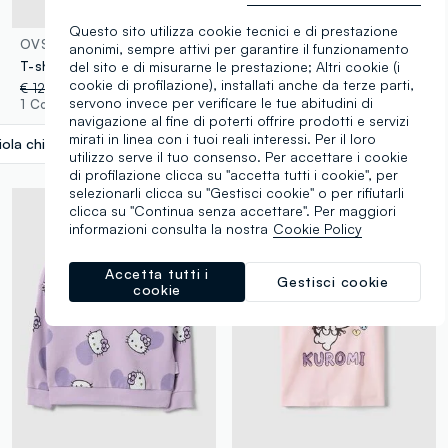
100% Cotone
Questo sito utilizza cookie tecnici e di prestazione
OVS KIDS
OVS KIDS
anonimi, sempre attivi per garantire il funzionamento
del sito e di misurarne le prestazione; Altri cookie (i
T-shirt in cotone elasticizzato viola da bambina regular fit con stampa
T-shirt in puro cotone nero da ragazza regular fit con Kuromi
cookie di profilazione), installati anche da terze parti,
€ 12,95
-50%
€ 6,47
€ 14,95
-50%
€ 7,47
servono invece per verificare le tue abitudini di
1 Colori
1 Colori
navigazione al fine di poterti offrire prodotti e servizi
mirati in linea con i tuoi reali interessi. Per il loro
iola chiaro
label.selectsize
utilizzo serve il tuo consenso. Per accettare i cookie
di profilazione clicca su "accetta tutti i cookie", per
selezionarli clicca su "Gestisci cookie" o per rifiutarli
clicca su "Continua senza accettare". Per maggiori
informazioni consulta la nostra
Cookie Policy
Accetta tutti i
Gestisci cookie
cookie