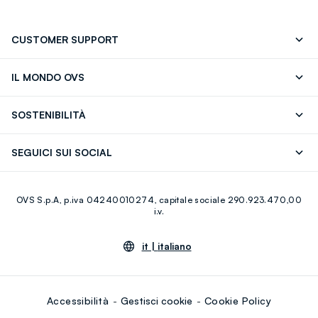
CUSTOMER SUPPORT
Segui il tuo ordine
Contattaci: 0418520342 (lun-ven 9-
IL MONDO OVS
17)
OVS ❤️ friends
Stampa
FAQ
Store locator
SOSTENIBILITÀ
Careers
Franchising
Scopri il nostro percorso
Cotone Italiano
SEGUICI SUI SOCIAL
Giftcard
Eco Valore
Raccolta abiti usati
Facebook
Instagram
RE-UP
OVS S.p.A, p.iva 04240010274, capitale sociale 290.923.470,00
Youtube
Linkedin
i.v.
it |
italiano
Accessibilità
Gestisci cookie
Cookie Policy