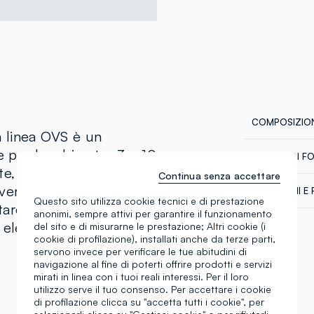
COMPOSIZION
la linea OVS è un
le per bambine tra 3 e 10
CATENA DI F
Composizion
ate, aggiunge un tocco
Continua senza accettare
Fornitore di 
averile ed estivo. Questo
SPEDIZIONI E 
KRISHNA BEA
Questo sito utilizza cookie tecnici e di prestazione
are i look quotidiani
anonimi, sempre attivi per garantire il funzionamento
Spedizione in
MADE IN IND
n elemento essenziale
del sito e di misurarne le prestazione; Altri cookie (i
€60. Restitui
cookie di profilazione), installati anche da terze parti,
corriere che 
servono invece per verificare le tue abitudini di
tuoi prodotti
navigazione al fine di poterti offrire prodotti e servizi
mirati in linea con i tuoi reali interessi. Per il loro
utilizzo serve il tuo consenso. Per accettare i cookie
di profilazione clicca su "accetta tutti i cookie", per