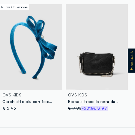
Nuova Collezione
OVS KIDS
OVS KIDS
Cerchietto blu con fiocco per bambina e ragazza
Borsa a tracolla nera da bambina con dettagli metallici
€ 6,95
€ 17,95
-50%
€ 8,97