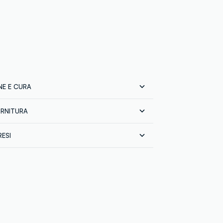
E E CURA
ORNITURA
e:
VETRO
prodotto finito
RESI
DS INDUSTRIES LLP
 tutta Italia gratuita per ordini superiori a
IA
sci gratuitamente i tuoi prodotti sia con il
in negozio: hai 30 giorni di tempo. Ritira i
 in negozio, il servizio è sempre gratuito.