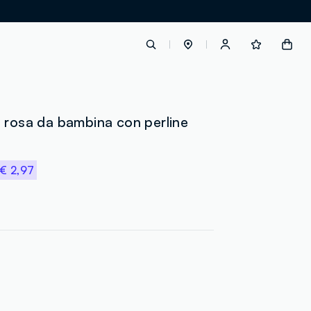
label.account.login
 rosa da bambina con perline
button.loginandregister
€ 2,97
button.order.tracking
loyalty.euro.points
loyalty.guest.message