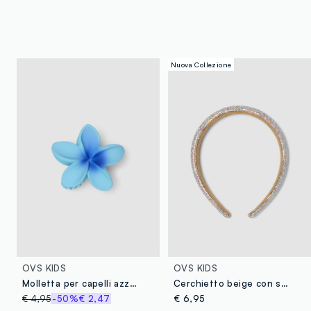
Nuova Collezione
OVS KIDS
OVS KIDS
Molletta per capelli azzurra da bambina a forma di fiore
Cerchietto beige con strass multicolor per bambina e ragazza
€ 4,95
-50%
€ 2,47
€ 6,95