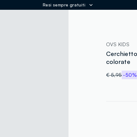
Resi sempre gratuiti
ER
OVS KIDS
Cerchietto
colorate
€ 5,95
-50%
label.color
:
single.size