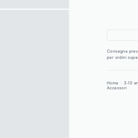
Consegna previ
per ordini supe
Home
3-10 a
Accessori