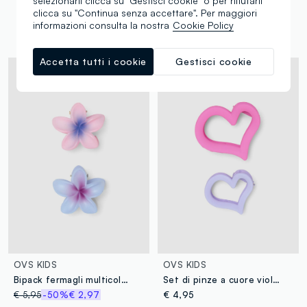
selezionarli clicca su "Gestisci cookie" o per rifiutarli
clicca su "Continua senza accettare". Per maggiori
Sta andando a ruba
informazioni consulta la nostra
Cookie Policy
Accetta tutti i cookie
Gestisci cookie
Nuova Collezione
OVS KIDS
OVS KIDS
Bipack fermagli multicolor da bambina a forma di fiore
Set di pinze a cuore viola e rosa per capelli per bambina e ragazza
€ 5,95
-50%
€ 2,97
€ 4,95