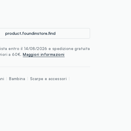
loyalty.guest.discoverpagelink
product.foundinstore.find
sta entro il 14/08/2026 e spedizione gratuita
riori a 60€.
Maggiori informazioni
nni
Bambina
Scarpe e accessori