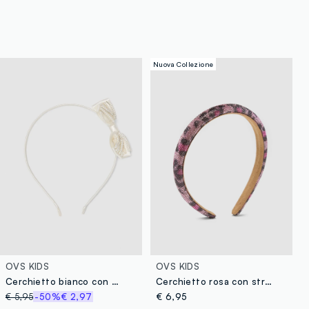
Nuova Collezione
OVS KIDS
OVS KIDS
Cerchietto bianco con perline per bambine con fiocco
Cerchietto rosa con strass e fantasia animalier per bambina e ragazza
€ 5,95
-50%
€ 2,97
€ 6,95