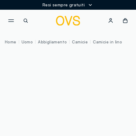
Resi sempre gratuiti
NAVIGATION.ARIA.GOTOMAINCONTENT
NAVIGATION.ARIA.GOTOFOOT
Home
Uomo
Abbigliamento
Camicie
Camicie in lino