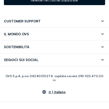
newsletter.footer.subscribe
CUSTOMER SUPPORT
Segui il tuo ordine
Contattaci: 0418520342 (lun-ven 9-
IL MONDO OVS
17)
OVS ❤️ friends
Stampa
FAQ
Store locator
SOSTENIBILITÀ
Careers
Franchising
Scopri il nostro percorso
Cotone Italiano
SEGUICI SUI SOCIAL
Giftcard
Eco Valore
Raccolta abiti usati
Facebook
Instagram
RE-UP
OVS S.p.A, p.iva 04240010274, capitale sociale 290.923.470,00
Youtube
Linkedin
i.v.
it |
italiano