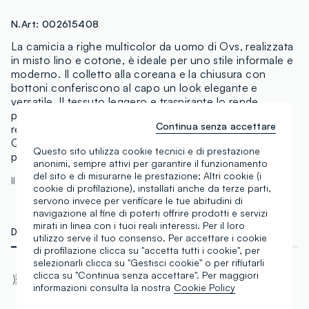
N.Art:
002615408
La camicia a righe multicolor da uomo di Ovs, realizzata
in misto lino e cotone, è ideale per uno stile informale e
moderno. Il colletto alla coreana e la chiusura con
bottoni conferiscono al capo un look elegante e
versatile. Il tessuto leggero e traspirante lo rende
perfetto per la stagione primavera/estate. La vestibilità
Continua senza accettare
regular fit garantisce comfort e libertà di movimento.
Questo capo casual si abbina facilmente a diversi outfit
Questo sito utilizza cookie tecnici e di prestazione
per un look sempre alla moda.
anonimi, sempre attivi per garantire il funzionamento
del sito e di misurarne le prestazione; Altri cookie (i
Il modello è alto 188 cm ed indossa una M
cookie di profilazione), installati anche da terze parti,
servono invece per verificare le tue abitudini di
navigazione al fine di poterti offrire prodotti e servizi
mirati in linea con i tuoi reali interessi. Per il loro
DETTAGLI TECNICI
MATERIALI E FILIERA
utilizzo serve il tuo consenso. Per accettare i cookie
di profilazione clicca su "accetta tutti i cookie", per
selezionarli clicca su "Gestisci cookie" o per rifiutarli
Vestibilità
clicca su "Continua senza accettare". Per maggiori
Chiusura con bottoni
informazioni consulta la nostra
Cookie Policy
Regular