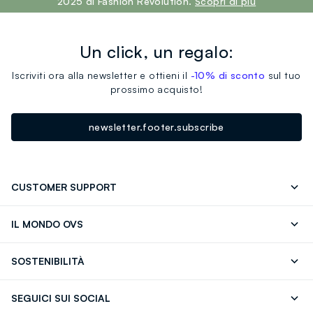
2025 di Fashion Revolution.
Scopri di più
Un click, un regalo:
Iscriviti ora alla newsletter e ottieni il
-10% di sconto
sul tuo
prossimo acquisto!
newsletter.footer.subscribe
CUSTOMER SUPPORT
Segui il tuo ordine
Contattaci: 0418520342 (lun-ven 9-
IL MONDO OVS
17)
OVS ❤️ friends
Stampa
FAQ
Store locator
SOSTENIBILITÀ
Careers
Franchising
Scopri il nostro percorso
Cotone Italiano
SEGUICI SUI SOCIAL
Giftcard
Eco Valore
Raccolta abiti usati