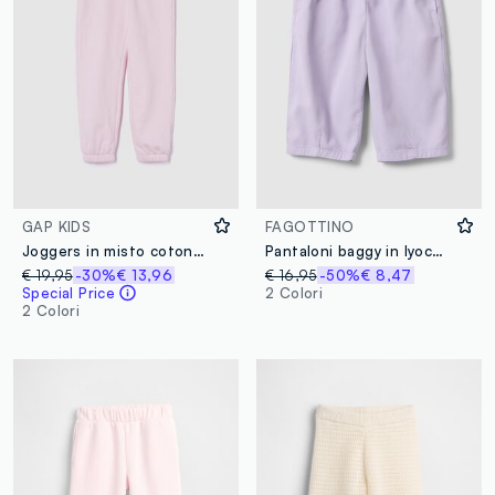
GAP KIDS
FAGOTTINO
Joggers in misto cotone con logo GAP
Pantaloni baggy in lyocell e cotone viola da bimba
€ 19,95
-30%
€ 13,96
€ 16,95
-50%
€ 8,47
Special Price
2 Colori
2 Colori