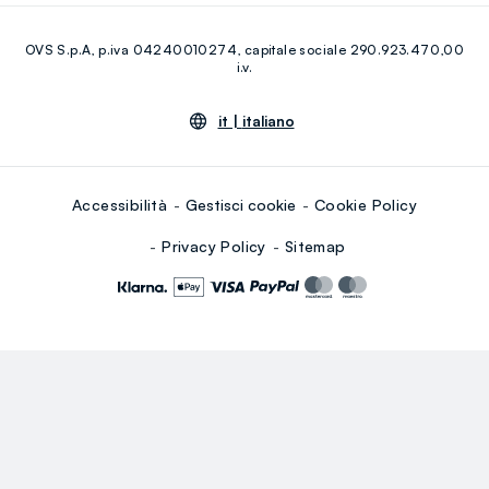
Facebook
Instagram
RE-UP
OVS S.p.A, p.iva 04240010274, capitale sociale 290.923.470,00
Youtube
Linkedin
i.v.
it |
italiano
Accessibilità
Gestisci cookie
Cookie Policy
Privacy Policy
Sitemap