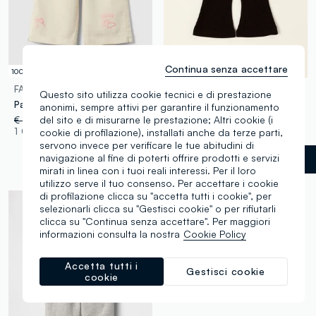
Continua senza accettare
100% Cotone
FAGOTTINO
IANA
Questo sito utilizza cookie tecnici e di prestazione
Pantaloni wide leg beige in puro cotone da bimba con motivi ricamati
Pantaloni neri flare in viscosa elasticizzata da neonata
anonimi, sempre attivi per garantire il funzionamento
del sito e di misurarne le prestazione; Altri cookie (i
€ 19,95
-50%
€ 9,97
€ 14,99
-65%
€ 5,24
1 Colori
1 Colori
cookie di profilazione), installati anche da terze parti,
servono invece per verificare le tue abitudini di
navigazione al fine di poterti offrire prodotti e servizi
Nero
label.selectsize
mirati in linea con i tuoi reali interessi. Per il loro
utilizzo serve il tuo consenso. Per accettare i cookie
di profilazione clicca su "accetta tutti i cookie", per
selezionarli clicca su "Gestisci cookie" o per rifiutarli
clicca su "Continua senza accettare". Per maggiori
informazioni consulta la nostra
Cookie Policy
Accetta tutti i
Gestisci cookie
cookie