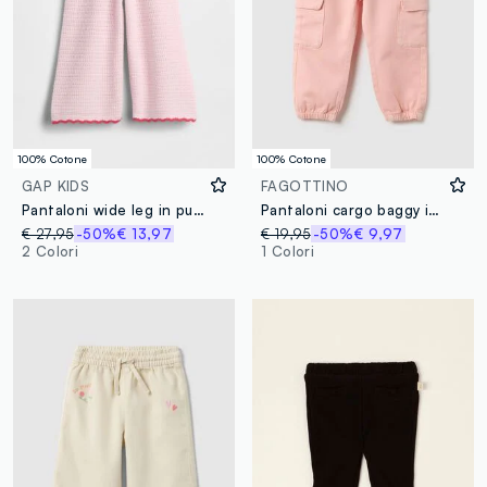
100% Cotone
100% Cotone
GAP KIDS
FAGOTTINO
Pantaloni wide leg in puro cotone con lavorazione crochet
Pantaloni cargo baggy in puro cotone rosa da bimba
€ 27,95
-50%
€ 13,97
€ 19,95
-50%
€ 9,97
2 Colori
1 Colori