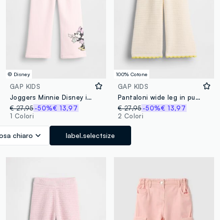
© Disney
100% Cotone
GAP KIDS
GAP KIDS
Joggers Minnie Disney in misto cotone
Pantaloni wide leg in puro cotone con lavorazione crochet
€ 27,95
-50%
€ 13,97
€ 27,95
-50%
€ 13,97
1 Colori
2 Colori
osa chiaro
label.selectsize