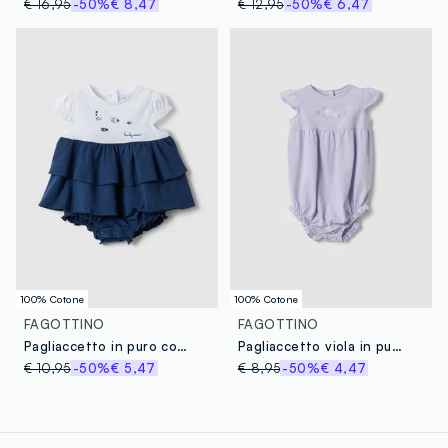
€ 16,95
-50%
€ 8,47
€ 12,95
-50%
€ 6,47
100% Cotone
100% Cotone
FAGOTTINO
FAGOTTINO
Pagliaccetto in puro cotone multicolor da neonata con balze e pesci
Pagliaccetto viola in puro cotone con volant per neonata
€ 10,95
-50%
€ 5,47
€ 8,95
-50%
€ 4,47