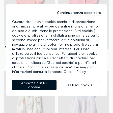
Continua senza accettare
Questo sito utilizza cookie tecnici e di prestazione
anonimi, sempre attivi per garantire il funzionamento
del sito e di misurarne le prestazione; Altri cookie (i
cookie di profilazione), installati anche da terze parti,
servono invece per verificare le tue abitudini di
navigazione al fine di poterti offrire prodotti e servizi
100% Cotone
100% Cotone
mirati in linea con i tuoi reali interessi. Per il loro
utilizzo serve il tuo consenso. Per accettare i cookie
FAGOTTINO
FAGOTTINO
di profilazione clicca su "accetta tutti i cookie", per
Tutina in puro cotone rosa da neonata con chiusura a scatto e ricami
Pagliaccetto in puro cotone rosa da neonata con colletto a punta
selezionarli clicca su "Gestisci cookie" o per rifiutarli
€ 10,95
€ 10,95
-50%
€ 5,47
clicca su "Continua senza accettare". Per maggiori
informazioni consulta la nostra
Cookie Policy
Accetta tutti i
Gestisci cookie
cookie