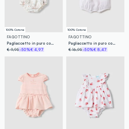
100% Cotone
100% Cotone
FAGOTTINO
FAGOTTINO
Pagliaccetto in puro cotone bianco da neonata con disegni
Pagliaccetto in puro cotone multicolor da neonata con collo a volant
€ 9,95
-50%
€ 4,97
€ 16,95
-50%
€ 8,47