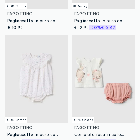
100% Cotone
© Disney
FAGOTTINO
FAGOTTINO
Pagliaccetto in puro cotone a righe multicolor da neonata con ricamo
Pagliaccetto in puro cotone bianco da neonata con Minnie
€ 10,95
€ 12,95
-50%
€ 6,47
100% Cotone
100% Cotone
FAGOTTINO
FAGOTTINO
Pagliaccetto in puro cotone bianco per neonata
Completo rosa in cotone organico con maglia e coulotte