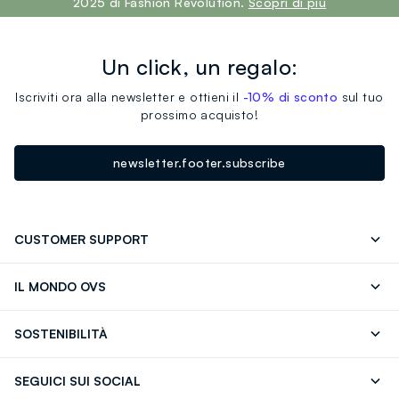
2025 di Fashion Revolution.
Scopri di più
Un click, un regalo:
Iscriviti ora alla newsletter e ottieni il
-10% di sconto
sul tuo
prossimo acquisto!
newsletter.footer.subscribe
CUSTOMER SUPPORT
Segui il tuo ordine
Contattaci: 0418520342 (lun-ven 9-
IL MONDO OVS
17)
OVS ❤️ friends
Stampa
FAQ
Store locator
SOSTENIBILITÀ
Careers
Franchising
Scopri il nostro percorso
Cotone Italiano
SEGUICI SUI SOCIAL
Giftcard
Eco Valore
Raccolta abiti usati