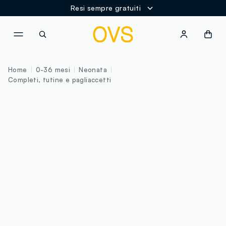
Resi sempre gratuiti
NAVIGATION.ARIA.GOTOMAINCONTENT
NAVIGATION.ARIA.GOTOFOOT
Home
0-36 mesi
Neonata
Completi, tutine e pagliaccetti