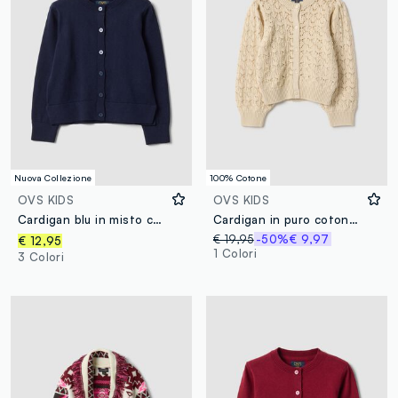
Nuova Collezione
100% Cotone
OVS KIDS
OVS KIDS
Cardigan blu in misto cotone a girocollo regular fit per bambina
Cardigan in puro cotone beige da bambina regular fit con motivo traforato
€ 19,95
-50%
€ 9,97
€ 12,95
1 Colori
3 Colori