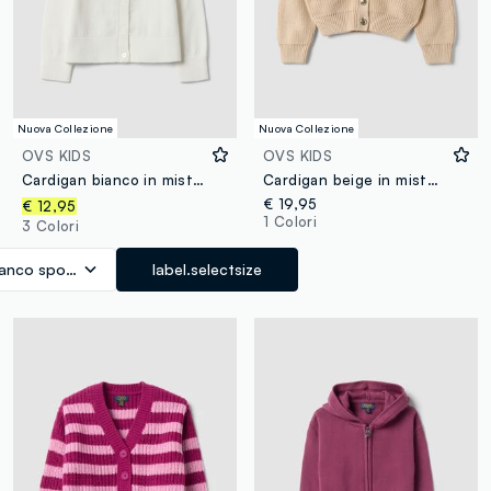
Nuova Collezione
Nuova Collezione
OVS KIDS
OVS KIDS
Cardigan bianco in misto cotone a girocollo regular fit per bambina
Cardigan beige in misto cotone con bottoni per bambina
€ 19,95
€ 12,95
1 Colori
3 Colori
ianco sporco
label.selectsize