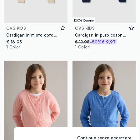
100% Cotone
OVS KIDS
OVS KIDS
Cardigan in misto cotone beige da bambina regular fit
Cardigan in puro cotone blu da bambina regular fit con texture a maglia
€ 16,95
€ 19,95
-50%
€ 9,97
1 Colori
1 Colori
Continua senza accettare