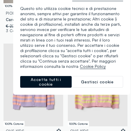
100% Cotone
100% Cotone
Questo sito utilizza cookie tecnici e di prestazione
PIOMBO KIDS
PIOMBO KIDS
anonimi, sempre attivi per garantire il funzionamento
del sito e di misurarne le prestazione; Altri cookie (i
Cardigan in puro cotone rosa da bambina regular fit con trecce
Cardigan in puro cotone azzurro da bambina regular fit con trecce
cookie di profilazione), installati anche da terze parti,
€ 22,95
-50%
€ 11,47
€ 22,95
-50%
€ 11,47
servono invece per verificare le tue abitudini di
3 Colori
3 Colori
navigazione al fine di poterti offrire prodotti e servizi
mirati in linea con i tuoi reali interessi. Per il loro
utilizzo serve il tuo consenso. Per accettare i cookie
di profilazione clicca su "accetta tutti i cookie", per
selezionarli clicca su "Gestisci cookie" o per rifiutarli
clicca su "Continua senza accettare". Per maggiori
informazioni consulta la nostra
Cookie Policy
Accetta tutti i
Gestisci cookie
cookie
100% Cotone
100% Cotone
OVS KIDS
OVS KIDS