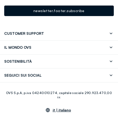
newsletter.footer.subscribe
CUSTOMER SUPPORT
Segui il tuo ordine
Contattaci: 0418520342 (lun-ven 9-
IL MONDO OVS
17)
OVS ❤️ friends
Stampa
FAQ
Store locator
SOSTENIBILITÀ
Careers
Franchising
Scopri il nostro percorso
Cotone Italiano
SEGUICI SUI SOCIAL
Giftcard
Eco Valore
Raccolta abiti usati
Facebook
Instagram
RE-UP
OVS S.p.A, p.iva 04240010274, capitale sociale 290.923.470,00
Youtube
Linkedin
i.v.
it |
italiano