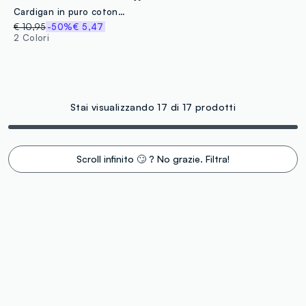
Cardigan in puro cotone beige a righe da bambina regular fit
€ 10,95
-50%
€ 5,47
2 Colori
Stai visualizzando 17 di 17 prodotti
Scroll infinito 🙄 ? No grazie. Filtra!