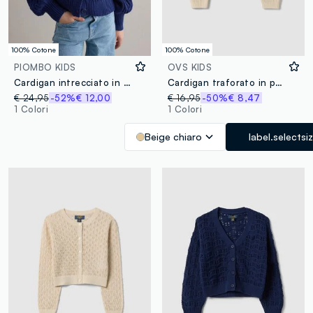
100% Cotone
100% Cotone
PIOMBO KIDS
OVS KIDS
Cardigan intrecciato in puro cotone blu da bambina regular fit deep V
Cardigan traforato in puro cotone beige da bambina regular fit
€ 24,95
-52%
€ 12,00
€ 16,95
-50%
€ 8,47
1 Colori
1 Colori
Beige chiaro
label.selectsi