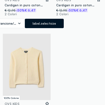
Cardigan in puro cotone a righe multicolor da bambina regular fit
Cardigan in puro cotone a righe multicolor da bambina regular fit
€ 12,95
-50%
€ 6,47
€ 12,95
-50%
€ 6,47
2 Colori
2 Colori
rancione/Viola
label.selectsize
100% Cotone
OVS KIDS