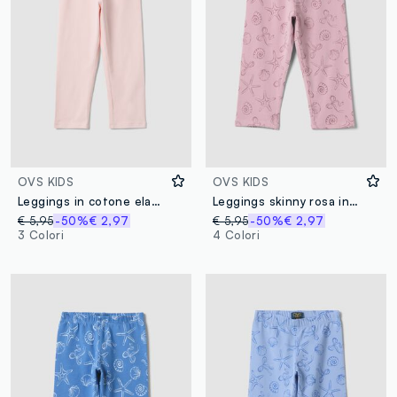
OVS KIDS
OVS KIDS
Leggings in cotone elasticizzato rosa da bambina slim fit con cuore
Leggings skinny rosa in cotone elasticizzato da bambina con stampe
€ 5,95
-50%
€ 2,97
€ 5,95
-50%
€ 2,97
3 Colori
4 Colori