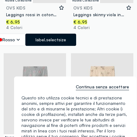
Nuova Collezione
Nuova Collezione
OVS KIDS
OVS KIDS
Leggings rossi in cotone organico elasticizzato con stampa orsetti per bambina
Leggings skinny viola in cotone organico con stampa di cuori per bambina
€ 6,95
€ 6,95
4 Colori
4 Colori
Rosso
label.selectsize
Continua senza accettare
Questo sito utilizza cookie tecnici e di prestazione
anonimi, sempre attivi per garantire il funzionamento
del sito e di misurarne le prestazione; Altri cookie (i
cookie di profilazione), installati anche da terze parti,
servono invece per verificare le tue abitudini di
navigazione al fine di poterti offrire prodotti e servizi
mirati in linea con i tuoi reali interessi. Per il loro
utilizzo serve il tuo consenso. Per accettare i cookie
Nuova Collezione
Nuova Collezione