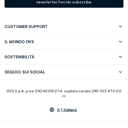
newsletter.footer.subscribe
CUSTOMER SUPPORT
Segui il tuo ordine
Contattaci: 0418520342 (lun-ven 9-
IL MONDO OVS
17)
OVS ❤️ friends
Stampa
FAQ
Store locator
SOSTENIBILITÀ
Careers
Franchising
Scopri il nostro percorso
Cotone Italiano
SEGUICI SUI SOCIAL
Giftcard
Eco Valore
Raccolta abiti usati
Facebook
Instagram
RE-UP
OVS S.p.A, p.iva 04240010274, capitale sociale 290.923.470,00
Youtube
Linkedin
i.v.
it |
italiano