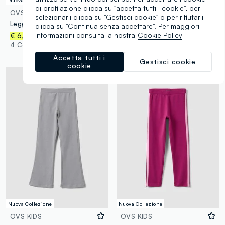
di profilazione clicca su "accetta tutti i cookie", per
OVS KIDS
OVS KIDS
selezionarli clicca su "Gestisci cookie" o per rifiutarli
Leggings skinny grigi in cotone organico elasticizzato con fiocchi per bambina
Leggings skinny beige in cotone organico elasticizzato con fiocchi per bambina
clicca su "Continua senza accettare". Per maggiori
informazioni consulta la nostra
Cookie Policy
€ 6,95
€ 6,95
4 Colori
4 Colori
Accetta tutti i
Gestisci cookie
cookie
Nuova Collezione
Nuova Collezione
OVS KIDS
OVS KIDS