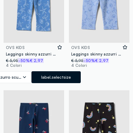
OVS KIDS
OVS KIDS
Leggings skinny azzurri in cotone elasticizzato da bambina con stampe
Leggings skinny azzurri in cotone elasticizzato da bambina con stampe
€ 5,95
-50%
€ 2,97
€ 5,95
-50%
€ 2,97
4 Colori
4 Colori
zurro scuro
label.selectsize