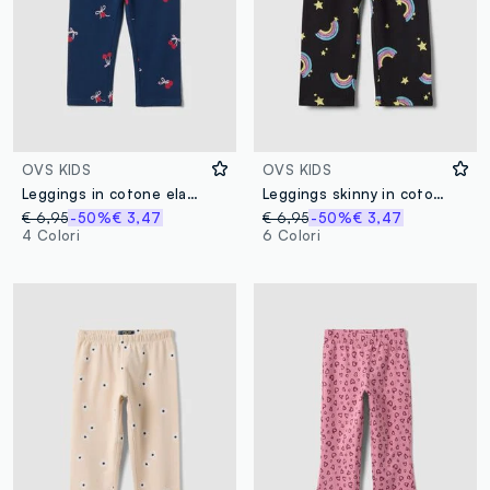
OVS KIDS
OVS KIDS
Leggings in cotone elasticizzato blu da bambina slim fit con disegni
Leggings skinny in cotone biologico elasticizzato neri da bambina
€ 6,95
-50%
€ 3,47
€ 6,95
-50%
€ 3,47
4 Colori
6 Colori