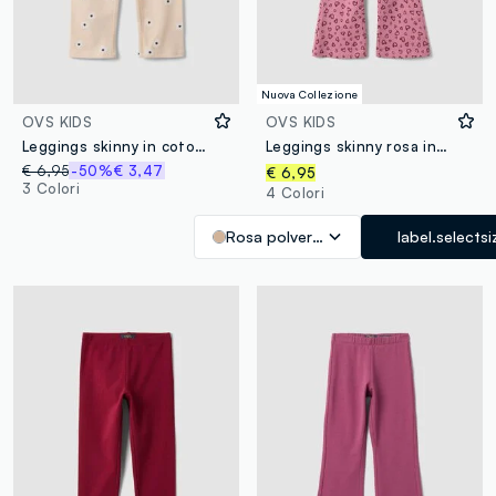
Nuova Collezione
OVS KIDS
OVS KIDS
Leggings skinny in cotone elasticizzato beige da bambina con fiori
Leggings skinny rosa in cotone organico con stampa di cuori per bambina
€ 6,95
-50%
€ 3,47
€ 6,95
3 Colori
4 Colori
Rosa polveroso
label.selectsi