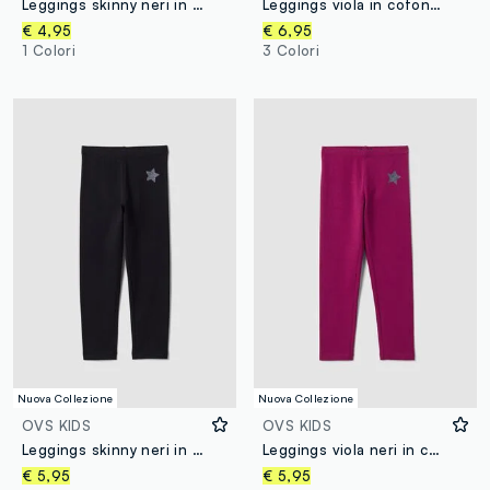
Leggings skinny neri in cotone organico elasticizzato per bambina
Leggings viola in cotone elasticizzato flare fit per bambina
€ 4,95
€ 6,95
1 Colori
3 Colori
Nuova Collezione
Nuova Collezione
OVS KIDS
OVS KIDS
Leggings skinny neri in cotone organico elasticizzato con stella per bambina
Leggings viola neri in cotone organico elasticizzato con stella per bambina
€ 5,95
€ 5,95