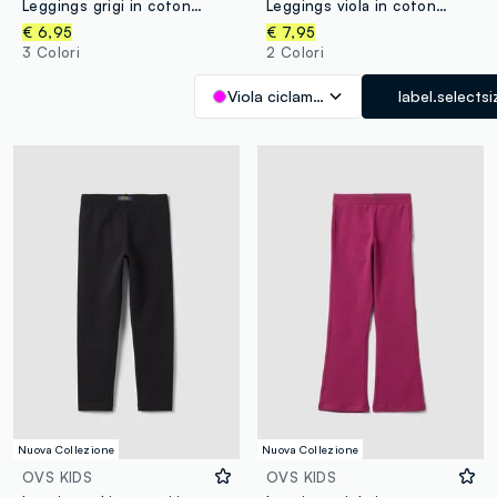
Leggings grigi in cotone elasticizzato flare fit per bambina
Leggings viola in cotone organico elasticizzato skinny fit per bambina
€ 6,95
€ 7,95
3 Colori
2 Colori
Viola ciclamino
label.selectsi
Nuova Collezione
Nuova Collezione
OVS KIDS
OVS KIDS