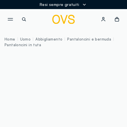
Resi sempre gratuiti
NAVIGATION.ARIA.GOTOMAINCONTENT
NAVIGATION.ARIA.GOTOFOOT
Home
Uomo
Abbigliamento
Pantaloncini e bermuda
Pantaloncini in tuta