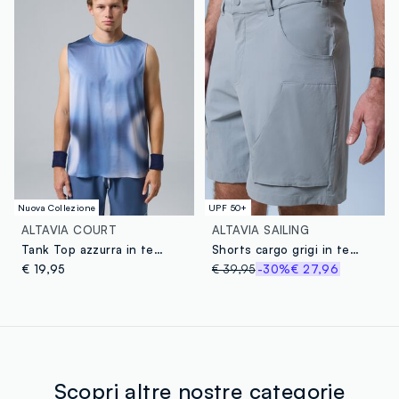
Nuova Collezione
UPF 50+
ALTAVIA COURT
ALTAVIA SAILING
Tank Top azzurra in tessuto elasticizzato ed effetto tie dye ALTAVIA COURT
Shorts cargo grigi in tessuto elasticizzato ALTAVIA SAILING
€ 19,95
€ 39,95
-30%
€ 27,96
Scopri altre nostre categorie