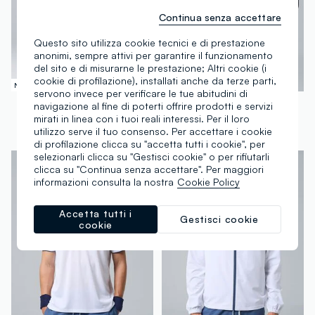
Continua senza accettare
Questo sito utilizza cookie tecnici e di prestazione
anonimi, sempre attivi per garantire il funzionamento
del sito e di misurarne le prestazione; Altri cookie (i
cookie di profilazione), installati anche da terze parti,
Nuova Collezione
Nuova Collezione
servono invece per verificare le tue abitudini di
ALTAVIA COURT
ALTAVIA COURT
navigazione al fine di poterti offrire prodotti e servizi
mirati in linea con i tuoi reali interessi. Per il loro
Shorts sportivo grigio in tessuto elasticizzato ALTAVIA COURT
Shorts sportivo viola in tessuto elasticizzato ALTAVIA COURT
utilizzo serve il tuo consenso. Per accettare i cookie
€ 29,95
€ 29,95
di profilazione clicca su "accetta tutti i cookie", per
selezionarli clicca su "Gestisci cookie" o per rifiutarli
clicca su "Continua senza accettare". Per maggiori
informazioni consulta la nostra
Cookie Policy
Accetta tutti i
Gestisci cookie
cookie