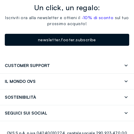
Un click, un regalo:
Iscriviti ora alla newsletter e ottieni il
-10% di sconto
sul tuo
prossimo acquisto!
newsletter.footer.subscribe
CUSTOMER SUPPORT
Segui il tuo ordine
Contattaci: 0418520342 (lun-ven 9-
IL MONDO OVS
17)
OVS ❤️ friends
Stampa
FAQ
Store locator
SOSTENIBILITÀ
Careers
Franchising
Scopri il nostro percorso
Cotone Italiano
SEGUICI SUI SOCIAL
Giftcard
Eco Valore
Raccolta abiti usati
Facebook
Instagram
RE-UP
OVS S.p.A, p.iva 04240010274, capitale sociale 290.923.470,00