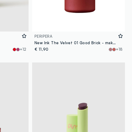
PERIPERA
New Ink The Velvet 01 Good Brick - make-up coreano
+12
€ 11,90
+18