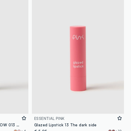
ESSENTIAL PINK
MOIRA AT GLANCE STICK SHADOW 013 BLACK - make-up coreano
Glazed Lipstick 13 The dark side