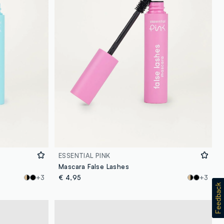
ESSENTIAL PINK
Mascara False Lashes
+3
€ 4,95
+3