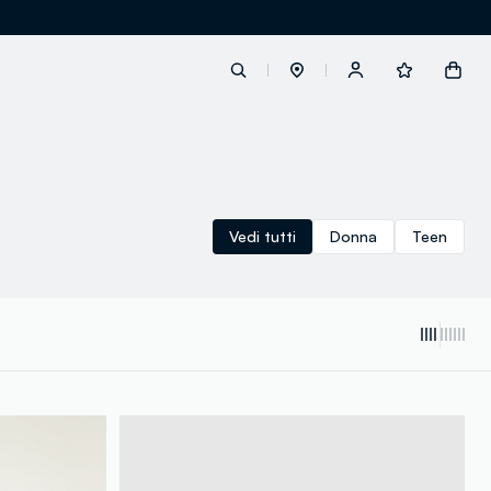
label.account.login
Vedi tutti
Donna
Teen
button.loginandregister
button.order.tracking
loyalty.euro.points
loyalty.guest.message