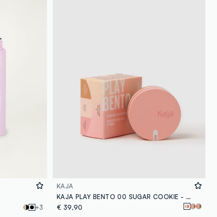
loyalty.guest.discoverpagelink
KAJA
KAJA PLAY BENTO 00 SUGAR COOKIE - make-up coreano
+3
€ 39,90