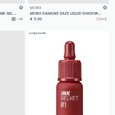
MOIRA
MOIRA SUPERNOVA MULTICHROME GEL LINER 001 ATLAS MATITA - make-up coreano
MOIRA DIAMOND DAZE LIQUID SHADOW 009 GREEN PARADISE OMBRETTO LIQUIDO - make-up coreano
+8
€ 11,90
+5
Lunga durata