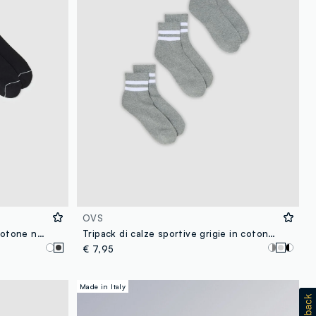
OVS
Bipack calze sportive in misto cotone nero con righe
Tripack di calze sportive grigie in cotone organico elasticizzato
€ 7,95
Made in Italy