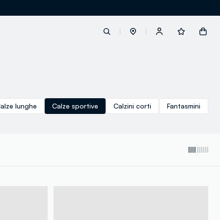
label.account.login
alze lunghe
Calze sportive
Calzini corti
Fantasmini
button.loginandregister
button.order.tracking
loyalty.euro.points
loyalty.guest.message