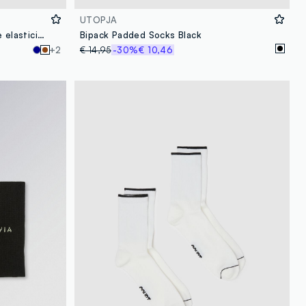
UTOPJA
Calze da tennis in misto cotone elasticizzato marroni con righe
Bipack Padded Socks Black
+2
€ 14,95
-30%
€ 10,46