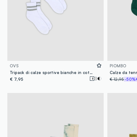
OVS
PIOMBO
Tripack di calze sportive bianche in cotone organico elasticizzato
€ 7,95
€ 12,95
-50%