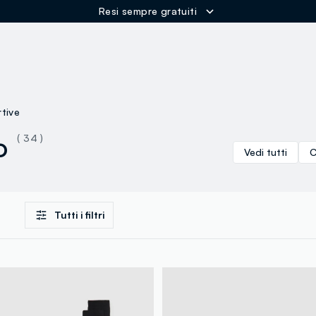
Resi sempre gratuiti
ER
tive
o
( 34 )
Vedi tutti
C
Tutti i filtri