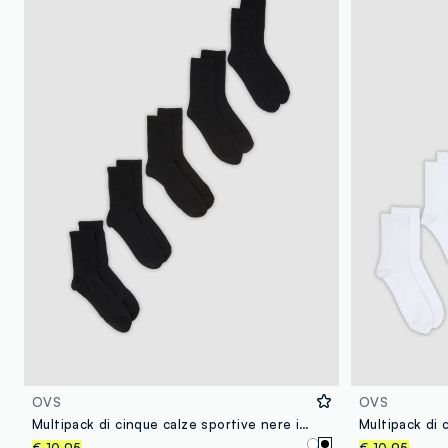
OVS
OVS
Multipack di cinque calze sportive nere in cotone organico
€ 10,95
€ 10,95