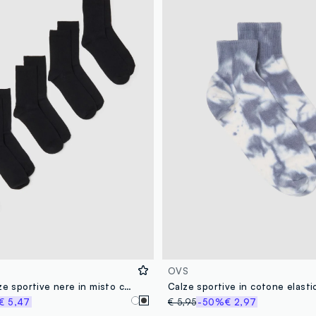
OVS
Multipack calze sportive nere in misto cotone vestibilità aderente
€ 5,47
€ 5,95
-50%
€ 2,97