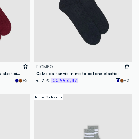
PIOMBO
Calze da tennis in misto cotone elasticizzato rosse con righe
Calze da tennis in misto cotone elasticizzato blu con righe
+2
€ 12,95
-50%
€ 6,47
+2
Nuova Collezione