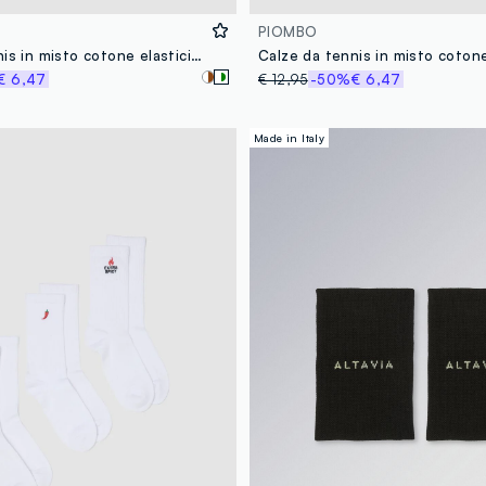
PIOMBO
Calze da tennis in misto cotone elasticizzato bianche con righe
€ 6,47
€ 12,95
-50%
€ 6,47
Made in Italy