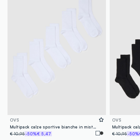
OVS
OVS
Multipack calze sportive bianche in misto cotone vestibilità aderente
€ 10,95
-50%
€ 5,47
€ 10,95
-50%