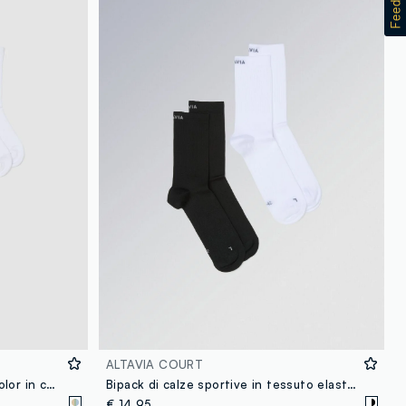
ALTAVIA COURT
Tripack di calzini sportivi multicolor in cotone elasticizzato
Bipack di calze sportive in tessuto elasticizzato ALTAVIA COURT
€ 14,95