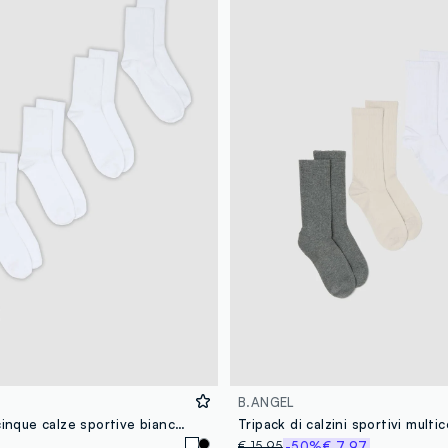
B.ANGEL
Multipack di cinque calze sportive bianche in cotone organico
€ 15,95
-50%
€ 7,97