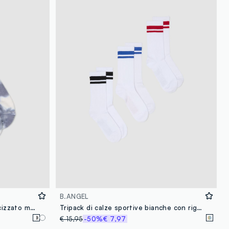
loyalty.guest.discoverpagelink
B.ANGEL
Calze sportive in cotone elasticizzato multicolor effetto tie-dye
Tripack di calze sportive bianche con righe multicolor in cotone elasticizzato
€ 15,95
-50%
€ 7,97