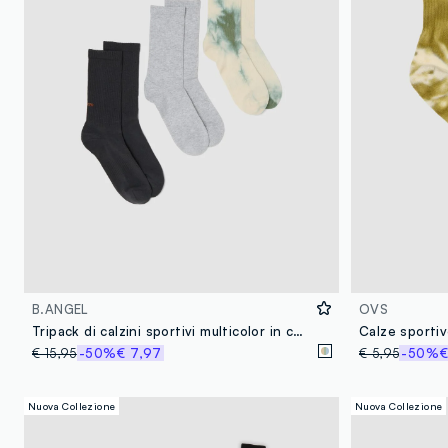
B.ANGEL
OVS
Tripack di calzini sportivi multicolor in cotone elasticizzato
€ 15,95
-50%
€ 7,97
€ 5,95
-50%
€
Nuova Collezione
Nuova Collezione