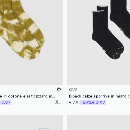
OVS
Calze sportive in cotone elasticizzato multicolor effetto tie-dye
 2,97
€ 7,95
-50%
€ 3,97