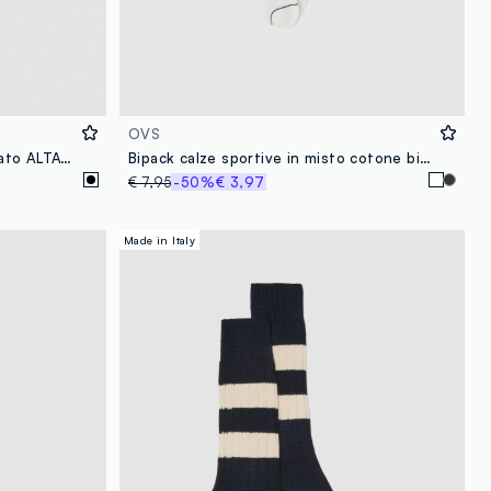
OVS
Polsini neri in cotone elasticizzato ALTAVIA COURT
Bipack calze sportive in misto cotone bianco con righe
€ 7,95
-50%
€ 3,97
Made in Italy